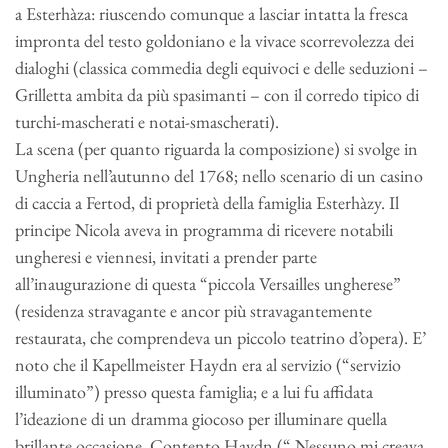
a Esterhàza: riuscendo comunque a lasciar intatta la fresca
impronta del testo goldoniano e la vivace scorrevolezza dei
dialoghi (classica commedia degli equivoci e delle seduzioni –
Grilletta ambita da più spasimanti – con il corredo tipico di
turchi-mascherati e notai-smascherati).
La scena (per quanto riguarda la composizione) si svolge in
Ungheria nell’autunno del 1768; nello scenario di un casino
di caccia a Fertod, di proprietà della famiglia Esterhàzy. Il
principe Nicola aveva in programma di ricevere notabili
ungheresi e viennesi, invitati a prender parte
all’inaugurazione di questa “piccola Versailles ungherese”
(residenza stravagante e ancor più stravagantemente
restaurata, che comprendeva un piccolo teatrino d’opera). E’
noto che il Kapellmeister Haydn era al servizio (“servizio
illuminato”) presso questa famiglia; e a lui fu affidata
l’ideazione di un dramma giocoso per illuminare quella
brillante occasione. Contento Haydn (“ Nessuno mi creava