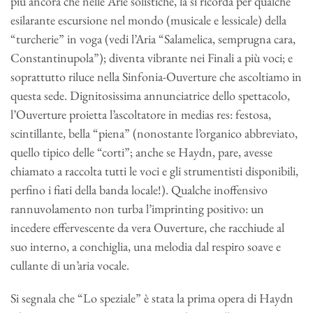
più ancora che nelle Arie solistiche, la si ricorda per qualche
esilarante escursione nel mondo (musicale e lessicale) della
“turcherie” in voga (vedi l’Aria “Salamelica, semprugna cara,
Constantinupola”); diventa vibrante nei Finali a più voci; e
soprattutto riluce nella Sinfonia-Ouverture che ascoltiamo in
questa sede. Dignitosissima annunciatrice dello spettacolo,
l’Ouverture proietta l’ascoltatore in medias res: festosa,
scintillante, bella “piena” (nonostante l’organico abbreviato,
quello tipico delle “corti”; anche se Haydn, pare, avesse
chiamato a raccolta tutti le voci e gli strumentisti disponibili,
perfino i fiati della banda locale!). Qualche inoffensivo
rannuvolamento non turba l’imprinting positivo: un
incedere effervescente da vera Ouverture, che racchiude al
suo interno, a conchiglia, una melodia dal respiro soave e
cullante di un’aria vocale.
Si segnala che “Lo speziale” è stata la prima opera di Haydn