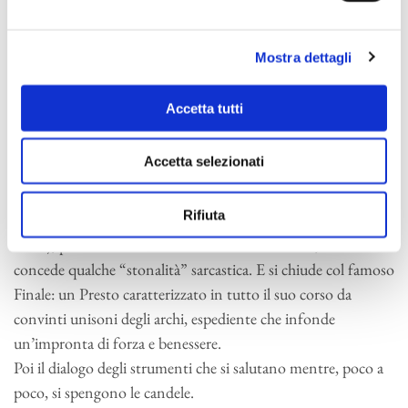
primi violini, pause, poi un tema a due voci “romanzato” –
non ha la fisionomia di un vero secondo-tema; e la
Mostra dettagli
conseguente ripresa dell’inizio ri-sottolinea la volontà
dell’autore di economizzare il secondo spazio di coscienza. La
Accetta tutti
Sinfonia procede con un Adagio soave (incantevoli le
sonorità dal sapore quartettistico), nel quale si annida, tra
Accetta selezionati
tanti punti di sospensione, il profilo di un canto gregoriano
Incipit lamentio (un “gregoriano” comunque
Rifiuta
affettuosizzato, alla Haydn; rincuorato dal soffio tiepido dei
corni); procede attraverso un Minuetto beffardo, che si
concede qualche “stonalità” sarcastica. E si chiude col famoso
Finale: un Presto caratterizzato in tutto il suo corso da
convinti unisoni degli archi, espediente che infonde
un’impronta di forza e benessere.
Poi il dialogo degli strumenti che si salutano mentre, poco a
poco, si spengono le candele.