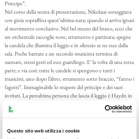
Principe”.
Nel corso della serata di presentazione, Nikolaus sorseggiava
con gioia sopraffina quest’ultima-nata; quando si arriva ignari
al movimento conclusivo. Nel bel mezzo del brano, ecco che
un orchestrale raccoglie note, strumento e partitura; spegne
la candela che illumina il leggio e in silenzio se ne esce dalla
sala. Poche battute e un secondo musicista termina di
suonare, stessi gesti ed esce guardingo. E’ la volta di una terza
parte; e via così: tutte le candele si spengono e tutti i
musicisti, uno dopo l’altro, strumento sotto braccio, “fanno i
fagotti”. Immaginabile lo stupore del principe e dei suoi
invitati. La penultima persona che lascia il leggio è Haydn in
persona; per cui resta un violinista, la spalla, certo Luigi
Tommasini, a chiudere da solo il movimento. Trovata
geniale. Ed eccoli tutti in anticamera, tra commenti, mezzi-
sorrisi, sguardi d’intesa. Qualche ombra di sospetto;
Questo sito web utilizza i cookie
allorquando il principe, sornione, dice ad Haydn: “ Ho