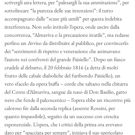
scrivergli una lettera, per “palesargli la sua ammirazione”, per
sottolineare “la purezza delle sue intenzioni”: il tutto
accompagnato dalle “scuse più umili” per questa indebita
interferenza. Non solo intitolò l’opera, onde uscire dalla
concorrenza, “Almaviva o la precauzione inutile”, ma redasse
perfino un Avviso da distribuire al pubblico, per convincerlo
dei “sentimenti di rispetto e venerazione che animavano
l’autore nei confronti del grande Paisiello”. Dopo un fiasco
crudele al debutto, il 20 febbraio 1816 (a detta di molti
frutto delle cabale diaboliche del furibondo Paisiello), un
vero sfacelo da opera buffa – corde che saltano nella chitarra
del Conte d’Almaviva, sangue da naso di Don Basilio, gatto
nero che fende il palcoscenico – l’opera ebbe un riscontro più
caloroso fin dalla seconda replica (assente Rossini, per
quanto impassibile), seguito da un successo con crescita
esponenziale. L’opera, che i critici della prima ora avevano
dato per “spacciata per sempre”, iniziava il suo spericolato