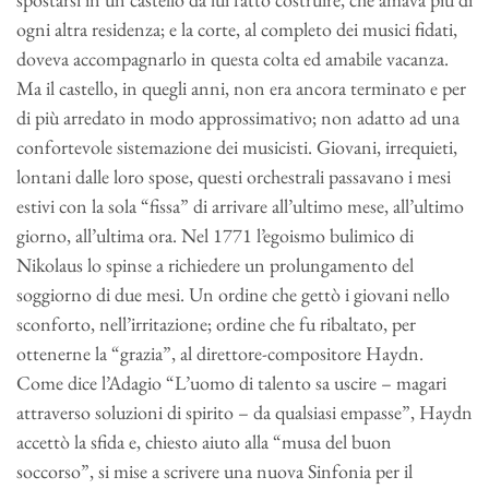
ogni altra residenza; e la corte, al completo dei musici fidati,
doveva accompagnarlo in questa colta ed amabile vacanza.
Ma il castello, in quegli anni, non era ancora terminato e per
di più arredato in modo approssimativo; non adatto ad una
confortevole sistemazione dei musicisti. Giovani, irrequieti,
lontani dalle loro spose, questi orchestrali passavano i mesi
estivi con la sola “fissa” di arrivare all’ultimo mese, all’ultimo
giorno, all’ultima ora. Nel 1771 l’egoismo bulimico di
Nikolaus lo spinse a richiedere un prolungamento del
soggiorno di due mesi. Un ordine che gettò i giovani nello
sconforto, nell’irritazione; ordine che fu ribaltato, per
ottenerne la “grazia”, al direttore-compositore Haydn.
Come dice l’Adagio “L’uomo di talento sa uscire – magari
attraverso soluzioni di spirito – da qualsiasi empasse”, Haydn
accettò la sfida e, chiesto aiuto alla “musa del buon
soccorso”, si mise a scrivere una nuova Sinfonia per il