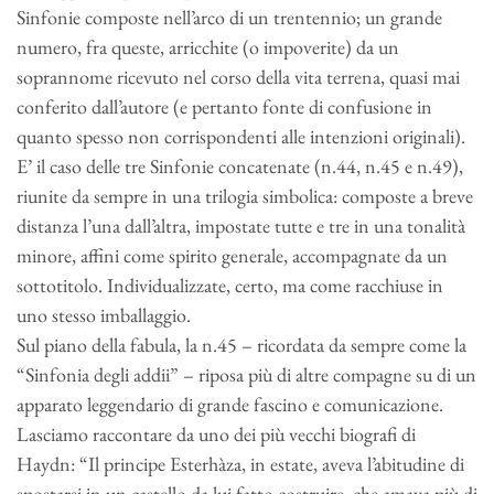
Sinfonie composte nell’arco di un trentennio; un grande
numero, fra queste, arricchite (o impoverite) da un
soprannome ricevuto nel corso della vita terrena, quasi mai
conferito dall’autore (e pertanto fonte di confusione in
quanto spesso non corrispondenti alle intenzioni originali).
E’ il caso delle tre Sinfonie concatenate (n.44, n.45 e n.49),
riunite da sempre in una trilogia simbolica: composte a breve
distanza l’una dall’altra, impostate tutte e tre in una tonalità
minore, affini come spirito generale, accompagnate da un
sottotitolo. Individualizzate, certo, ma come racchiuse in
uno stesso imballaggio.
Sul piano della fabula, la n.45 – ricordata da sempre come la
“Sinfonia degli addii” – riposa più di altre compagne su di un
apparato leggendario di grande fascino e comunicazione.
Lasciamo raccontare da uno dei più vecchi biografi di
Haydn: “Il principe Esterhàza, in estate, aveva l’abitudine di
spostarsi in un castello da lui fatto costruire, che amava più di