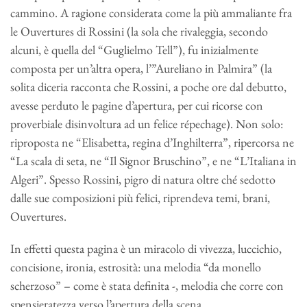
cammino. A ragione considerata come la più ammaliante fra
le Ouvertures di Rossini (la sola che rivaleggia, secondo
alcuni, è quella del “Guglielmo Tell”), fu inizialmente
composta per un’altra opera, l’”Aureliano in Palmira” (la
solita diceria racconta che Rossini, a poche ore dal debutto,
avesse perduto le pagine d’apertura, per cui ricorse con
proverbiale disinvoltura ad un felice répechage). Non solo:
riproposta ne “Elisabetta, regina d’Inghilterra”, ripercorsa ne
“La scala di seta, ne “Il Signor Bruschino”, e ne “L’Italiana in
Algeri”. Spesso Rossini, pigro di natura oltre ché sedotto
dalle sue composizioni più felici, riprendeva temi, brani,
Ouvertures.
In effetti questa pagina è un miracolo di vivezza, luccichio,
concisione, ironia, estrosità: una melodia “da monello
scherzoso” – come è stata definita -, melodia che corre con
spensieratezza verso l’apertura della scena.