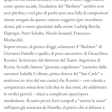
come spesso accade, l’escalation del “Barbiere” sembrò non
aver più fine; e nel giro di pochi anni una folla di compositori
rimase stregata da questo curioso soggetto (per ricordarne
alcuni, più o meno giustiziati dalla storia: Ludwig Benda,
Elsperger, Peter Schultz, Nicolo Isouard, Francesco
Morlacchi).
Sopravvivono, al giorno d’oggi, solamente il “Barbiere” di
Giovanni Paisiello e quello, di poco successivo, di Gioacchino
Rossini. Scritturato dal direttore del Teatro Argentina di
Roma, fu nelle famose “giornate napoletane” (assistito dalla
cantante Isabella Colbran, prima donna del “San Carlo” e
maitresse en titre del suo cuore) che Rossini – con celerità e
compattezza miracolose (chi dice in due mesi, chi addirittura
in tredici giorni) – riuscì a completare quest’opera
mirabolante. Rossini provò forti scrupoli a “metter le mani”
sull’opera già musicata da Paisiello, al punto che si abbassò a