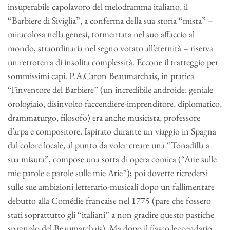
insuperabile capolavoro del melodramma italiano, il
“Barbiere di Siviglia”, a conferma della sua storia “mista” –
miracolosa nella genesi, tormentata nel suo affaccio al
mondo, straordinaria nel segno votato all’eternità – riserva
un retroterra di insolita complessità. Eccone il tratteggio per
sommissimi capi. P.A.Caron Beaumarchais, in pratica
“l’inventore del Barbiere” (un incredibile androide: geniale
orologiaio, disinvolto faccendiere-imprenditore, diplomatico,
drammaturgo, filosofo) era anche musicista, professore
d’arpa e compositore. Ispirato durante un viaggio in Spagna
dal colore locale, al punto da voler creare una “Tonadilla a
sua misura”, compose una sorta di opera comica (“Arie sulle
mie parole e parole sulle mie Arie”); poi dovette ricredersi
sulle sue ambizioni letterario-musicali dopo un fallimentare
debutto alla Comédie francaise nel 1775 (pare che fossero
stati soprattutto gli “italiani” a non gradire questo pastiche
spagnolo del Beaumarchais). Ma dopo il fiasco leggendario,