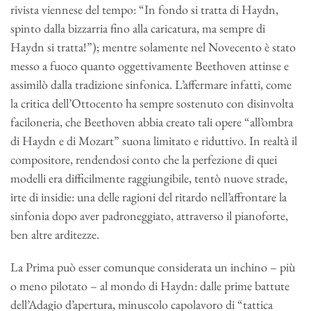
rivista viennese del tempo: “In fondo si tratta di Haydn,
spinto dalla bizzarria fino alla caricatura, ma sempre di
Haydn si tratta!”); mentre solamente nel Novecento è stato
messo a fuoco quanto oggettivamente Beethoven attinse e
assimilò dalla tradizione sinfonica. L’affermare infatti, come
la critica dell’Ottocento ha sempre sostenuto con disinvolta
faciloneria, che Beethoven abbia creato tali opere “all’ombra
di Haydn e di Mozart” suona limitato e riduttivo. In realtà il
compositore, rendendosi conto che la perfezione di quei
modelli era difficilmente raggiungibile, tentò nuove strade,
irte di insidie: una delle ragioni del ritardo nell’affrontare la
sinfonia dopo aver padroneggiato, attraverso il pianoforte,
ben altre arditezze.
La Prima può esser comunque considerata un inchino – più
o meno pilotato – al mondo di Haydn: dalle prime battute
dell’Adagio d’apertura, minuscolo capolavoro di “tattica