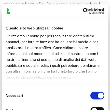
spinge a rivolgermi a Lei. Sono certo che non mancherà di
adoperarsi per un artista che ha vissuto sapendo quanto il
guadagno sia lungi dall’arte. La visione del bene è sempre
dinanzi ai nostri occhi, e sono sicuro che Sua Eccellenza non
Questo sito web utilizza i cookie
respingerà la mia preghiera di aiuto. Una Sua parola darebbe
Utilizziamo i cookie per personalizzare contenuti ed
all’animo mio un senso di completezza e beatitudine. Con la
annunci, per fornire funzionalità dei social media e per
più illimitata stima, Beethoven”.
analizzare il nostro traffico. Condividiamo inoltre
informazioni sul modo in cui utilizza il nostro sito con i
Goethe non si degnò nemmeno di rispondere.
nostri partner che si occupano di analisi dei dati web,
pubblicità e social media, i quali potrebbero combinarle
Ed ecco uno stralcio dalle due liriche di Goethe.
con altre informazioni che ha fornito loro o che hanno
raccolto dal suo utilizzo dei loro servizi.
“Calma fonda sopra l’acque,
senza moto riposa il mare,
Selezione
Necessari
del
(…) nell’immensa lontananza
consenso