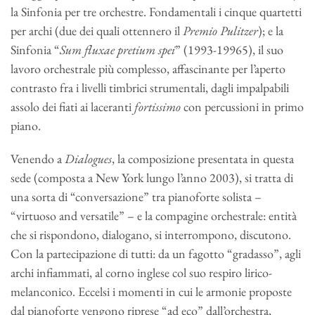
la Sinfonia per tre orchestre. Fondamentali i cinque quartetti
per archi (due dei quali ottennero il
Premio Pulitzer
); e la
Sinfonia “
Sum fluxae pretium spei
” (1993-19965), il suo
lavoro orchestrale più complesso, affascinante per l’aperto
contrasto fra i livelli timbrici strumentali, dagli impalpabili
assolo dei fiati ai laceranti
fortissimo
con percussioni in primo
piano.
Venendo a
Dialogues
, la composizione presentata in questa
sede (composta a New York lungo l’anno 2003), si tratta di
una sorta di “conversazione” tra pianoforte solista –
“virtuoso and versatile” – e la compagine orchestrale: entità
che si rispondono, dialogano, si interrompono, discutono.
Con la partecipazione di tutti: da un fagotto “gradasso”, agli
archi infiammati, al corno inglese col suo respiro lirico-
melanconico. Eccelsi i momenti in cui le armonie proposte
dal pianoforte vengono riprese “ad eco” dall’orchestra,