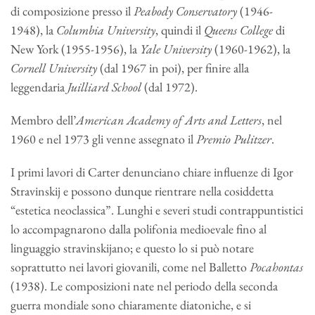
di composizione presso il
Peabody Conservatory
(1946-
1948), la
Columbia University
, quindi il
Queens College
di
New York (1955-1956), la
Yale University
(1960-1962), la
Cornell University
(dal 1967 in poi), per finire alla
leggendaria
Juilliard School
(dal 1972).
Membro dell’
American Academy of Arts and Letters
, nel
1960 e nel 1973 gli venne assegnato il
Premio Pulitzer
.
I primi lavori di Carter denunciano chiare influenze di Igor
Stravinskij e possono dunque rientrare nella cosiddetta
“estetica neoclassica”. Lunghi e severi studi contrappuntistici
lo accompagnarono dalla polifonia medioevale fino al
linguaggio stravinskijano; e questo lo si può notare
soprattutto nei lavori giovanili, come nel Balletto
Pocahontas
(1938). Le composizioni nate nel periodo della seconda
guerra mondiale sono chiaramente diatoniche, e si