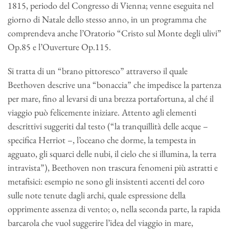
1815, periodo del Congresso di Vienna; venne eseguita nel
giorno di Natale dello stesso anno, in un programma che
comprendeva anche l’Oratorio “Cristo sul Monte degli ulivi”
Op.85 e l’Ouverture Op.115.
Si tratta di un “brano pittoresco” attraverso il quale
Beethoven descrive una “bonaccia” che impedisce la partenza
per mare, fino al levarsi di una brezza portafortuna, al ché il
viaggio può felicemente iniziare. Attento agli elementi
descrittivi suggeriti dal testo (“la tranquillità delle acque –
specifica Herriot –, l’oceano che dorme, la tempesta in
agguato, gli squarci delle nubi, il cielo che si illumina, la terra
intravista”), Beethoven non trascura fenomeni più astratti e
metafisici: esempio ne sono gli insistenti accenti del coro
sulle note tenute dagli archi, quale espressione della
opprimente assenza di vento; o, nella seconda parte, la rapida
barcarola che vuol suggerire l’idea del viaggio in mare,