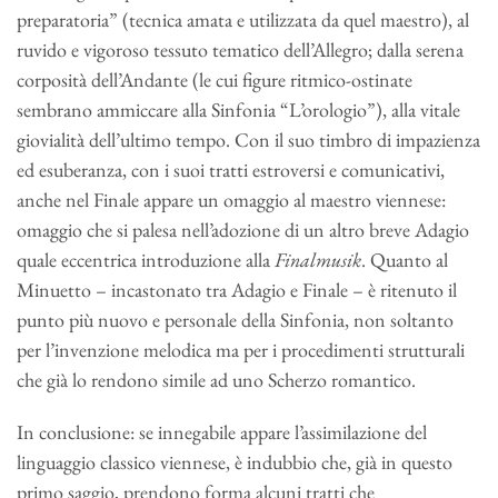
preparatoria” (tecnica amata e utilizzata da quel maestro), al
ruvido e vigoroso tessuto tematico dell’Allegro; dalla serena
corposità dell’Andante (le cui figure ritmico-ostinate
sembrano ammiccare alla Sinfonia “L’orologio”), alla vitale
giovialità dell’ultimo tempo. Con il suo timbro di impazienza
ed esuberanza, con i suoi tratti estroversi e comunicativi,
anche nel Finale appare un omaggio al maestro viennese:
omaggio che si palesa nell’adozione di un altro breve Adagio
quale eccentrica introduzione alla
Finalmusik
. Quanto al
Minuetto – incastonato tra Adagio e Finale – è ritenuto il
punto più nuovo e personale della Sinfonia, non soltanto
per l’invenzione melodica ma per i procedimenti strutturali
che già lo rendono simile ad uno Scherzo romantico.
In conclusione: se innegabile appare l’assimilazione del
linguaggio classico viennese, è indubbio che, già in questo
primo saggio, prendono forma alcuni tratti che