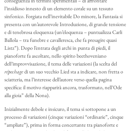
conseguenza in termini sperimentali – di affrontare
l’insidioso innesto di un elemento corale su un tessuto
sinfonico. Forgiata nell’inevitabile Do minore, la Fantasia si
presenta con un’autorevole Introduzione, di grande tensione
e di tenebrosa eloquenza (un’eloquenza – puntualizza Carli
Ballola – tra funebre e cavalleresca, che fa presagire quasi
Listz”). Dopo l’entrata degli archi in punta di piedi, il
pianoforte fa ascoltare, nello spirito beethoveniano
dell’improvvisazione, il tema delle variazioni (la scelta del
répechage
di un suo vecchio Lied sta a indicare, non fretta o
sciatteria, ma l’interesse dell’autore verso quella pagina
specifica: il motivo riapparirà ancora, trasformato, nell’Ode
alla gioia” della Nona).
Inizialmente debole e insicuro, il tema si sottopone a un
processo di variazioni (cinque variazioni “ordinarie”, cinque
“ampliate”), prima in forma concertante tra pianoforte e