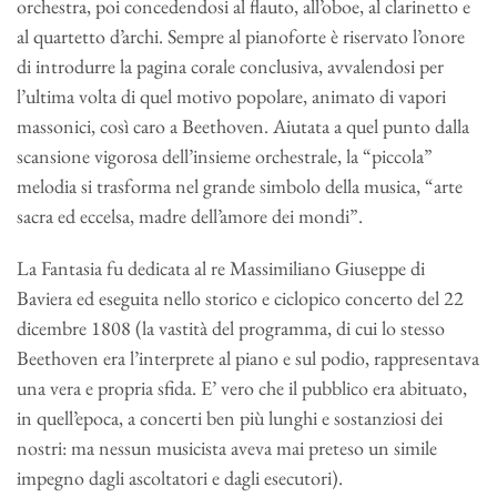
orchestra, poi concedendosi al flauto, all’oboe, al clarinetto e
al quartetto d’archi. Sempre al pianoforte è riservato l’onore
di introdurre la pagina corale conclusiva, avvalendosi per
l’ultima volta di quel motivo popolare, animato di vapori
massonici, così caro a Beethoven. Aiutata a quel punto dalla
scansione vigorosa dell’insieme orchestrale, la “piccola”
melodia si trasforma nel grande simbolo della musica, “arte
sacra ed eccelsa, madre dell’amore dei mondi”.
La Fantasia fu dedicata al re Massimiliano Giuseppe di
Baviera ed eseguita nello storico e ciclopico concerto del 22
dicembre 1808 (la vastità del programma, di cui lo stesso
Beethoven era l’interprete al piano e sul podio, rappresentava
una vera e propria sfida. E’ vero che il pubblico era abituato,
in quell’epoca, a concerti ben più lunghi e sostanziosi dei
nostri: ma nessun musicista aveva mai preteso un simile
impegno dagli ascoltatori e dagli esecutori).