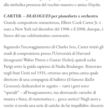
alla simbolica presenza del vecchio maestro e amico Haydn.
CARTER –
DIALOGUES
per pianoforte e orchestra
Grande compositore statunitense, Elliott Cook Carter Jr. è
nato a New York nel dicembre del 1908: e il 2008, dunque, è
l’anno del suo celebratissimo centenario.
Seguendo l’incoraggiamento di Charles Ives, Carter iniziò gli
studi di composizione presso l’Università di Harvard
(insegnanti Walter Piston e Gustav Holst); quindi scelse
Parigi sotto la guida sapiente di Nadia Boulanger. Rientrato
negli Stati Uniti nel 1935, ottenne una prima carica quale
direttore di una compagnia di balletto (il famoso
Ballet
Caravan
); dedicandosi in seguito – tutti i geni sono
“speciali” – all’insegnamento, ma alternando cattedre di
musica e fisica, di matematica e… greco antico! Negli anni a
venire si snoda una serie di cariche da far impallidire: docente