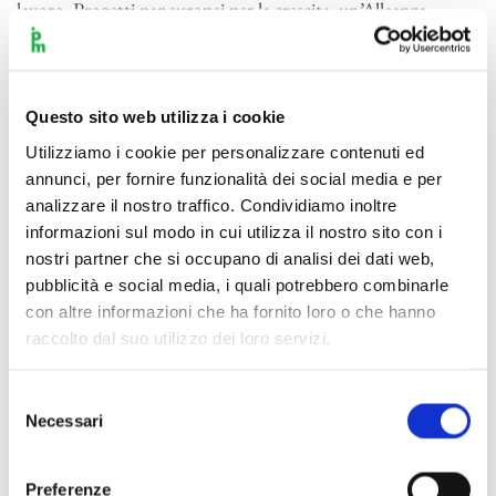
lavoro, Progetti paneuropei per la crescita, un’Alleanza
Europa-Africa, una Leadership europea sul clima, una
Politica estera e di difesa comuni”.
Questo sito web utilizza i cookie
Per l’Italia con l’Europa
è tra i promotori di FILO
EUROPA, il network nazionale dei movimenti civici
Utilizziamo i cookie per personalizzare contenuti ed
europeisti che si battono per un’Italia diversa e collega le
annunci, per fornire funzionalità dei social media e per
analizzare il nostro traffico. Condividiamo inoltre
energie civiche, cioè le numerosissime iniziative di cittadini
informazioni sul modo in cui utilizza il nostro sito con i
che vogliono fare politica senza appartenenze partitiche, e
nostri partner che si occupano di analisi dei dati web,
che credono nella mobilitazione civile per risvegliare le
pubblicità e social media, i quali potrebbero combinarle
coscienze e per influenzare l’azione dei partiti.
con altre informazioni che ha fornito loro o che hanno
raccolto dal suo utilizzo dei loro servizi.
Lo spirito di FILO EUROPA, è quello di rafforzare le
identità dei singoli movimenti civici che mantengono la
Selezione
propria autonomia e di mobilitarsi congiuntamente in tre
Necessari
del
appuntamenti pubblici in vista delle elezioni europee di
consenso
maggio.
Preferenze