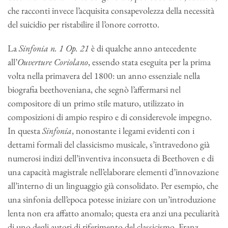
che racconti invece l’acquisita consapevolezza della necessità
del suicidio per ristabilire il l’onore corrotto.
La
Sinfonia n. 1 Op. 21
è di qualche anno antecedente
all’
Ouverture Coriolano
, essendo stata eseguita per la prima
volta nella primavera del 1800: un anno essenziale nella
biografia beethoveniana, che segnò l’affermarsi nel
compositore di un primo stile maturo, utilizzato in
composizioni di ampio respiro e di considerevole impegno.
In questa
Sinfonia
, nonostante i legami evidenti con i
dettami formali del classicismo musicale, s’intravedono già
numerosi indizi dell’inventiva inconsueta di Beethoven e di
una capacità magistrale nell’elaborare elementi d’innovazione
all’interno di un linguaggio già consolidato. Per esempio, che
una sinfonia dell’epoca potesse iniziare con un’introduzione
lenta non era affatto anomalo; questa era anzi una peculiarità
di uno degli autori di riferimento del classicismo, Franz