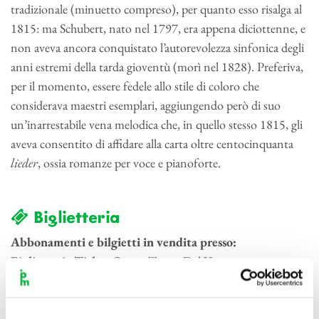
tradizionale (minuetto compreso), per quanto esso risalga al
1815: ma Schubert, nato nel 1797, era appena diciottenne, e
non aveva ancora conquistato l’autorevolezza sinfonica degli
anni estremi della tarda gioventù (morì nel 1828). Preferiva,
per il momento, essere fedele allo stile di coloro che
considerava maestri esemplari, aggiungendo però di suo
un’inarrestabile vena melodica che, in quello stesso 1815, gli
aveva consentito di affidare alla carta oltre centocinquanta
lieder
, ossia romanze per voce e pianoforte.
Biglietteria
Abbonamenti e bilgietti in vendita presso:
Biglietteria Ticket One
– Teatro Dal Verme
Via San Giovanni sul Muro, 2 – Milano
Tel. 02 87905