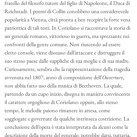
fratello del filosofo tutore del figlio di Napoleone, il Duca di
Reichstadt. I poemi di Collin conobbero una considerevole
popolarità a Vienna, città pronta a ben recepire la forte vena
patriottica di tali testi. In Coriolano si raccontava la storia di
un generale romano, vittorioso in guerra, ma sprezzante nei
confronti della gente comune. Non riuscendo ad essere
eletto console, viene dissuaso dall’attaccare e distruggere il
suo stesso paese dalle suppliche di sua moglie e di sua madre.
Curiosamente, sembra che la rappresentazione della tragedia
avvenuta nel 1807, anno di composizione dell’
Ouverture
,
non abbia fatto uso della musica di Beethoven. La quale,
partendo da un cupo inizio, disegna in maniera convincente
il carattere orgoglioso di Coriolano: eppure, allo stesso
tempo, le melodie paiono rimanere in attesa, come
soggiogate e governate da qualche intrinseca costrizione. La
conclusione dell’opera è stata interpretata da alcuni come la
descrizione della morte del generale; potrebbe darsi, tuttavia,