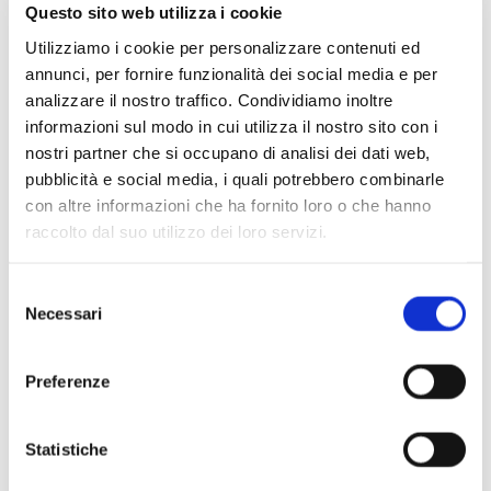
Questo sito web utilizza i cookie
Orari d’apertura
Utilizziamo i cookie per personalizzare contenuti ed
Dal martedì al venerdì dalle ore 10 alle ore 18
annunci, per fornire funzionalità dei social media e per
Sabato e domenica dalle ore 10 alle ore 13
analizzare il nostro traffico. Condividiamo inoltre
Vendita Online: www.ticketone.it
informazioni sul modo in cui utilizza il nostro sito con i
nostri partner che si occupano di analisi dei dati web,
pubblicità e social media, i quali potrebbero combinarle
Il Cast
con altre informazioni che ha fornito loro o che hanno
Direttore:
Giancarlo De Lorenzo
raccolto dal suo utilizzo dei loro servizi.
Orchestra:
Orchestra del Teatro Olimpico di Vicenza
Selezione
Necessari
del
consenso
Preferenze
Statistiche