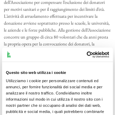
dell’Associazione per compensare l’esclusione dei donatori
per motivi sanitari o per il raggiungimento dei limiti d’età.
L’attività di arruolamento effettuata per incentivare la
donazione avviene soprattutto presso le scuole, le università,
le aziende e le forze pubbliche. Alla gestione dell’Associazione
concorre un gruppo di circa 80 volontari che da anni presta
la propria opera per la convocazione dei donatori, la
ricezione, la gestione dell’archivio e l’assistenza durante
l’attesa previsita e la donazione stessa. Inoltre, da alcuni anni,
l’attività di promozione all’esterno è gestita da un’équipe di
giovani studenti universitari che, opportunamente addestrati
Questo sito web utilizza i cookie
e coordinati, svolge con successo campagne di reclutamento
Utilizziamo i cookie per personalizzare contenuti ed
donatori.
annunci, per fornire funzionalità dei social media e per
analizzare il nostro traffico. Condividiamo inoltre
informazioni sul modo in cui utilizza il nostro sito con i
nostri partner che si occupano di analisi dei dati web,
pubblicità e social media, i quali potrebbero combinarle