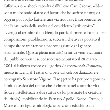
l’affermazione shock raccolta dall’allievo Carl Czerny: «Non
sono molto soddisfatto dei lavori che ho scritto finora; da
oggi in poi voglio battere una via nuova». È sorprendente
che l’annuncio della svolta del cosiddetto “stile eroico”
avvenga al termine d’un biennio particolarmente intenso per
composizioni, pubblicazioni, successi, che aveva portato il
compositore trentenne a padroneggiare ogni genere
strumentale. Questa piena maturità creativa venne salutata
dal pubblico viennese col successo tributato il 28 marzo
1801 al balletto eroico e allegorico
Le creature di Prometeo
,
messo in scena al Teatro di Corte dal celebre danzatore e
coreografo Salvatore Viganò. Il soggetto ha per protagonista
il mito classico del titano che si cimenta nel conferire vita
fisica e intellettuale a due statue da lui plasmate (le creature
del titolo), mobilitando in Parnaso Apollo, Bacco, Orfeo, le
Muse e altre figure mitologiche perché le educhino alla