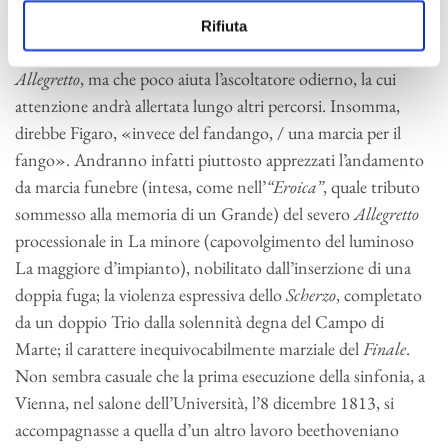
condivisibile per il ruolo principe che vi assume il ritmo,
Rifiuta
perfino nel tempo lento, un inconsueto, incantatorio
Allegretto
, ma che poco aiuta l’ascoltatore odierno, la cui
attenzione andrà allertata lungo altri percorsi. Insomma,
direbbe Figaro, «invece del fandango, / una marcia per il
fango». Andranno infatti piuttosto apprezzati l’andamento
da marcia funebre (intesa, come nell’
“Eroica”
, quale tributo
sommesso alla memoria di un Grande) del severo
Allegretto
processionale in La minore (capovolgimento del luminoso
La maggiore d’impianto), nobilitato dall’inserzione di una
doppia fuga; la violenza espressiva dello
Scherzo
, completato
da un doppio Trio dalla solennità degna del Campo di
Marte; il carattere inequivocabilmente marziale del
Finale
.
Non sembra casuale che la prima esecuzione della sinfonia, a
Vienna, nel salone dell’Università, l’8 dicembre 1813, si
accompagnasse a quella d’un altro lavoro beethoveniano