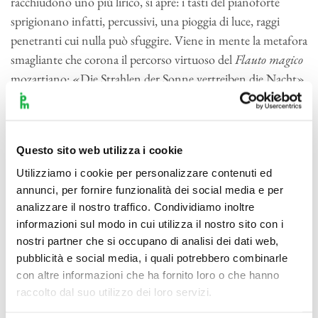
racchiudono uno più lirico, si apre: i tasti del pianoforte
sprigionano infatti, percussivi, una pioggia di luce, raggi
penetranti cui nulla può sfuggire. Viene in mente la metafora
smagliante che corona il percorso virtuoso del
Flauto magico
mozartiano: «Die Strahlen der Sonne vertreiben die Nacht»,
i raggi del sole mettono in fuga la notte.
Un immaginario meno sereno risuona nell’energia della
Settima sinfonia
beethoveniana. Umiliata dall’occupazione
Questo sito web utilizza i cookie
francese e quindi costretta a un oneroso armistizio, Vienna,
patria adottiva di Beethoven, offriva uno spettacolo che il 26
Utilizziamo i cookie per personalizzare contenuti ed
annunci, per fornire funzionalità dei social media e per
giugno 1809, dieci giorni prima della vittoria di Napoleone a
analizzare il nostro traffico. Condividiamo inoltre
Wagram, Beethoven commentava con queste parole: «Che
informazioni sul modo in cui utilizza il nostro sito con i
devastazione e sconquasso attorno a me, nient’altro che
nostri partner che si occupano di analisi dei dati web,
tamburi, cannoni, afflizione umana d’ogni genere». Il furore
pubblicità e social media, i quali potrebbero combinarle
delle armi e le drammatiche difficoltà dei tempi, lungi dal
con altre informazioni che ha fornito loro o che hanno
restare ai margini delle composizioni beethoveniane, vi si
raccolto dal suo utilizzo dei loro servizi.
riversano imperiosamente e impregnano l’invenzione