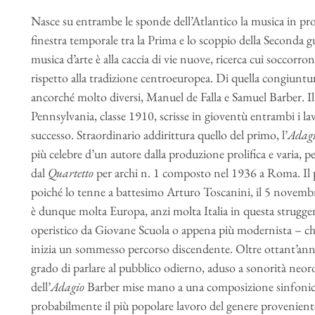
Nasce su entrambe le sponde dell’Atlantico la musica in pr
finestra temporale tra la Prima e lo scoppio della Seconda g
musica d’arte è alla caccia di vie nuove, ricerca cui soccorr
rispetto alla tradizione centroeuropea. Di quella congiuntu
ancorché molto diversi, Manuel de Falla e Samuel Barber. I
Pennsylvania, classe 1910, scrisse in gioventù entrambi i l
successo. Straordinario addirittura quello del primo, l’
Adag
più celebre d’un autore dalla produzione prolifica e varia, p
dal
Quartetto
per archi n. 1 composto nel 1936 a Roma. Il 
poiché lo tenne a battesimo Arturo Toscanini, il 5 novem
è dunque molta Europa, anzi molta Italia in questa strugg
operistico da Giovane Scuola o appena più modernista – che 
inizia un sommesso percorso discendente. Oltre ottant’anni
grado di parlare al pubblico odierno, aduso a sonorità neo
dell’
Adagio
Barber mise mano a una composizione sinfonica 
probabilmente il più popolare lavoro del genere proveniente