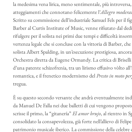
la medesima vena lirica, meno sentimentale, più introversa
atteggiamenti che connotano felicemente l’
Allegro modera
Scritto su commissione dell’industriale Samuel Fels per il fi
Barber al Curtis Institute of Music, venne rifiutato dal dedi
rifulgere per il solista nei primi due tempi e difficoltà inso
vertenza legale che si concluse con la vittoria di Barber, ch
solista Albert Spalding, in un’esecuzione prestigiosa, ancora d
Orchestra diretta da Eugene Ormandy. La critica di Briselli 
d’una patente schizofrenia, tra un lirismo effusivo vòlto all’
romantica, e il frenetico modernismo del
Presto in moto pe
tregua.
È su questo secondo versante che andrà eventualmente indiv
da Manuel De Falla nei due balletti di cui vengono proposte
scrisse il primo, la “gitanería”
El amor brujo
, al rientro in 
consolidato la consapevolezza, già forte nell’allievo di Felipe
patrimonio musicale iberico. La commissione della celebre d