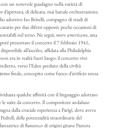
, con un notevole guadagno nella varietà di
to
d’apertura, di delicata, mai banale orchestrazione.
glio adottivo Iso Briselli, compagno di studi di
catario per due difetti opposti: poche occasioni di
rmontabili nel terzo. Ne seguì,
more americano
, una
e poté presentare il concerto il 7 febbraio 1941,
isponibile all’ascolto, affidata alla Philadelphia
non era in realtà fuori luogo: il concerto vive
indietro, verso l’Eden perduto della civiltà
rpetuo
finale, concepito come fuoco d’artificio senza
iduata qualche affinità con il linguaggio adottato
 le suite da concerto. Il compositore andaluso
Spagna dalla cruciale esperienza a Parigi, dove aveva
 Pedrell, delle potenzialità straordinarie del
anzatrice di flamenco di origini gitane Pastora