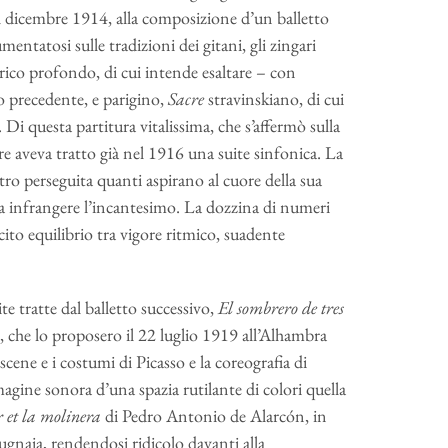
al dicembre 1914, alla composizione d’un balletto
ntatosi sulle tradizioni dei gitani, gli zingari
iberico profondo, di cui intende esaltare – con
o precedente, e parigino,
Sacre
stravinskiano, di cui
. Di questa partitura vitalissima, che s’affermò sulla
e aveva tratto già nel 1916 una suite sinfonica. La
tro perseguita quanti aspirano al cuore della sua
 a infrangere l’incantesimo. La dozzina di numeri
to equilibrio tra vigore ritmico, suadente
te tratte dal balletto successivo,
El sombrero de tres
s, che lo proposero il 22 luglio 1919 all’Alhambra
cene e i costumi di Picasso e la coreografia di
agine sonora d’una spazia rutilante di colori quella
r et la molinera
di Pedro Antonio de Alarcón, in
ugnaia, rendendosi ridicolo davanti alla