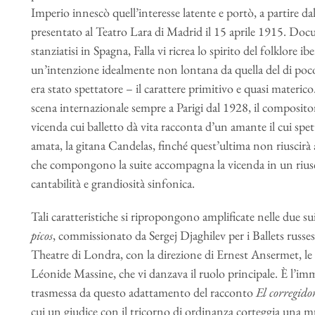
Imperio innescò quell’interesse latente e portò, a partire d
presentato al Teatro Lara di Madrid il 15 aprile 1915. Docume
stanziatisi in Spagna, Falla vi ricrea lo spirito del folklore 
un’intenzione idealmente non lontana da quella del di poc
era stato spettatore – il carattere primitivo e quasi materico
scena internazionale sempre a Parigi dal 1928, il compositor
vicenda cui balletto dà vita racconta d’un amante il cui spet
amata, la gitana Candelas, finché quest’ultima non riuscirà
che compongono la suite accompagna la vicenda in un riusci
cantabilità e grandiosità sinfonica.
Tali caratteristiche si ripropongono amplificate nelle due sui
picos
, commissionato da Sergej Djaghilev per i Ballets russe
Theatre di Londra, con la direzione di Ernest Ansermet, le s
Léonide Massine, che vi danzava il ruolo principale. È l’imm
trasmessa da questo adattamento del racconto
El corregido
cui un giudice con il tricorno di ordinanza corteggia una m