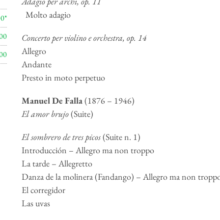
Adagio per archi, op. 11
Molto adagio
00*
00
Concerto per violino e orchestra
, op. 14
Allegro
00
Andante
Presto in moto perpetuo
Manuel De Falla
(1876 – 1946)
El amor brujo
(Suite)
El sombrero de tres picos
(Suite n. 1)
Introducción – Allegro ma non troppo
La tarde – Allegretto
Danza de la molinera (Fandango) – Allegro ma non tropp
El corregidor
Las uvas