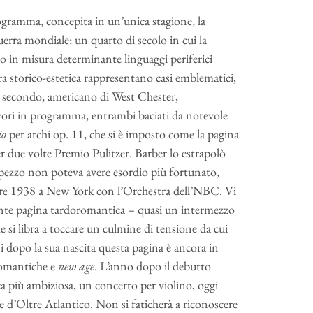
ogramma, concepita in un’unica stagione, la
uerra mondiale: un quarto di secolo in cui la
ono in misura determinante linguaggi periferici
ra storico-estetica rappresentano casi emblematici,
l secondo, americano di West Chester,
avori in programma, entrambi baciati da notevole
io
per archi op. 11, che si è imposto come la pagina
er due volte Premio Pulitzer. Barber lo estrapolò
pezzo non poteva avere esordio più fortunato,
bre 1938 a New York con l’Orchestra dell’NBC. Vi
ente pagina tardoromantica – quasi un intermezzo
si libra a toccare un culmine di tensione da cui
 dopo la sua nascita questa pagina è ancora in
romantiche e
new age
. L’anno dopo il debutto
più ambiziosa, un concerto per violino, oggi
 d’Oltre Atlantico. Non si faticherà a riconoscere