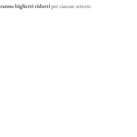
eranno
biglietti
ridotti
per ciascun settore: