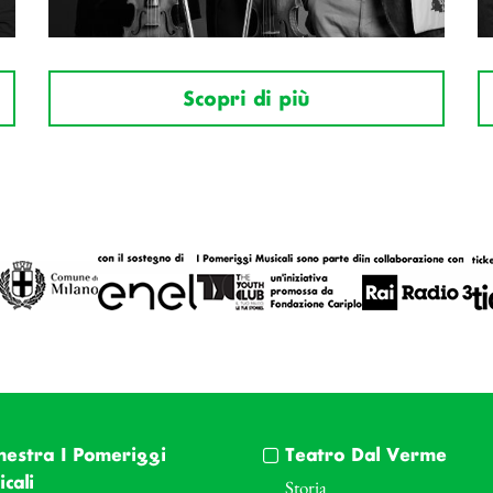
Scopri di più
hestra I Pomeriggi
Teatro Dal Verme
cali
Storia