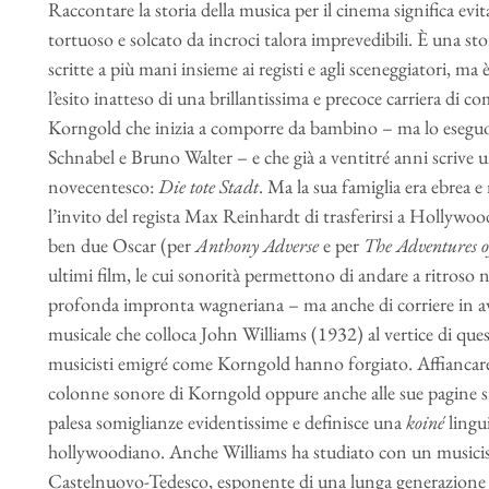
Raccontare la storia della musica per il cinema significa evitar
tortuoso e solcato da incroci talora imprevedibili. È una sto
scritte a più mani insieme ai registi e agli sceneggiatori, ma
l’esito inatteso di una brillantissima e precoce carriera di 
Korngold che inizia a comporre da bambino – ma lo eseguo
Schnabel e Bruno Walter – e che già a ventitré anni scrive u
novecentesco:
Die tote Stadt
. Ma la sua famiglia era ebrea e
l’invito del regista Max Reinhardt di trasferirsi a Hollywood
ben due Oscar (per
Anthony Adverse
e per
The Adventures 
ultimi film, le cui sonorità permettono di andare a ritroso 
profonda impronta wagneriana – ma anche di corriere in avan
musicale che colloca John Williams (1932) al vertice di quest
musicisti emigré come Korngold hanno forgiato. Affiancare p
colonne sonore di Korngold oppure anche alle sue pagine s
palesa somiglianze evidentissime e definisce una
koiné
lingu
hollywoodiano. Anche Williams ha studiato con un musicista e
Castelnuovo-Tedesco, esponente di una lunga generazione d