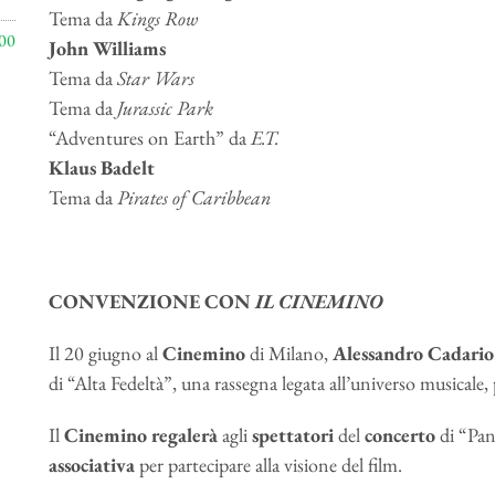
Tema da
Kings Row
00
John Williams
Tema da
Star Wars
Tema da
Jurassic Park
“
Adventures on Earth” da
E.T.
Klaus Badelt
Tema da
Pirates of Caribbean
CONVENZIONE CON
IL CINEMINO
Il 20 giugno al
Cinemino
di Milano,
Alessandro
Cadario
di “Alta Fedeltà”, una rassegna legata all’universo musicale,
Il
Cinemino
regalerà
agli
spettatori
del
concerto
di “Pan
associativa
per partecipare alla visione del film.