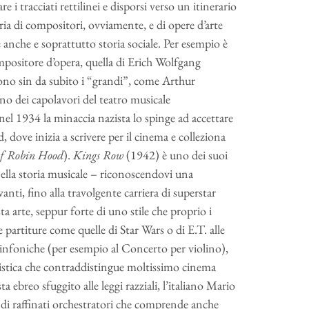
e i tracciati rettilinei e disporsi verso un itinerario
ria di compositori, ovviamente, e di opere d’arte
 è anche e soprattutto storia sociale. Per esempio è
compositore d’opera, quella di Erich Wolfgang
no sin da subito i “grandi”, come Arthur
no dei capolavori del teatro musicale
 nel 1934 la minaccia nazista lo spinge ad accettare
, dove inizia a scrivere per il cinema e colleziona
of Robin Hood
).
Kings Row
(1942) è uno dei suoi
nella storia musicale – riconoscendovi una
ti, fino alla travolgente carriera di superstar
a arte, seppur forte di uno stile che proprio i
artiture come quelle di Star Wars o di E.T. alle
infoniche (per esempio al Concerto per violino),
istica che contraddistingue moltissimo cinema
breo sfuggito alle leggi razziali, l’italiano Mario
i raffinati orchestratori che comprende anche