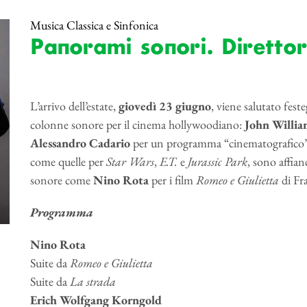
Musica Classica e Sinfonica
Panorami sonori. Diretto
L’arrivo dell’estate,
giovedì 23 giugno
, viene salutato fest
colonne sonore per il cinema hollywoodiano:
John Willia
Alessandro Cadario
per un programma “cinematografico” in
come quelle per
Star Wars
,
E.T.
e
Jurassic Park
,
sono affianc
sonore come
Nino Rota
per i film
Romeo e Giulietta
di Fra
Programma
Nino Rota
Suite da
Romeo e Giulietta
Suite da
La strada
Erich Wolfgang
Korngold