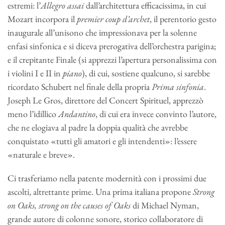
estremi: l’
Allegro assai
dall’architettura efficacissima, in cui
Mozart incorpora il
premier coup d’archet
, il perentorio gesto
inaugurale all’unisono che impressionava per la solenne
enfasi sinfonica e si diceva prerogativa dell’orchestra parigina;
e il crepitante Finale (si apprezzi l’apertura personalissima con
i violini I e II in
piano
), di cui, sostiene qualcuno, si sarebbe
ricordato Schubert nel finale della propria
Prima sinfonia
.
Joseph Le Gros, direttore del Concert Spirituel, apprezzò
meno l’idillico
Andantino
, di cui era invece convinto l’autore,
che ne elogiava al padre la doppia qualità che avrebbe
conquistato «tutti gli amatori e gli intendenti»: l’essere
«naturale e breve».
Ci trasferiamo nella patente modernità con i prossimi due
ascolti, altrettante prime. Una prima italiana propone
Strong
on Oaks, strong on the causes of Oaks
di Michael Nyman,
grande autore di colonne sonore, storico collaboratore di