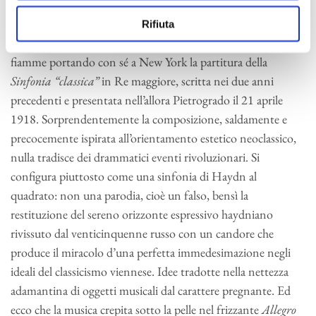
popolare.
Rifiuta
Nel 1918 il giovane Sergej Prokof’ev lascia la Russia in
fiamme portando con sé a New York la partitura della
Sinfonia “classica”
in Re maggiore, scritta nei due anni
precedenti e presentata nell’allora Pietrogrado il 21 aprile
1918. Sorprendentemente la composizione, saldamente e
precocemente ispirata all’orientamento estetico neoclassico,
nulla tradisce dei drammatici eventi rivoluzionari. Si
configura piuttosto come una sinfonia di Haydn al
quadrato: non una parodia, cioè un falso, bensì la
restituzione del sereno orizzonte espressivo haydniano
rivissuto dal venticinquenne russo con un candore che
produce il miracolo d’una perfetta immedesimazione negli
ideali del classicismo viennese. Idee tradotte nella nettezza
adamantina di oggetti musicali dal carattere pregnante. Ed
ecco che la musica crepita sotto la pelle nel frizzante
Allegro