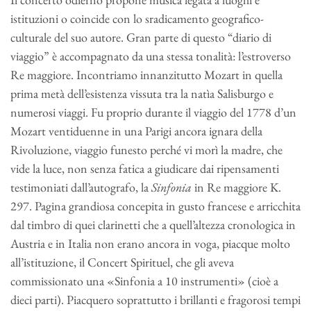
istituzioni o coincide con lo sradicamento geografico-
culturale del suo autore. Gran parte di questo “diario di
viaggio” è accompagnato da una stessa tonalità: l’estroverso
Re maggiore. Incontriamo innanzitutto Mozart in quella
prima metà dell’esistenza vissuta tra la natìa Salisburgo e
numerosi viaggi. Fu proprio durante il viaggio del 1778 d’un
Mozart ventiduenne in una Parigi ancora ignara della
Rivoluzione, viaggio funesto perché vi morì la madre, che
vide la luce, non senza fatica a giudicare dai ripensamenti
testimoniati dall’autografo, la
Sinfonia
in Re maggiore K.
297. Pagina grandiosa concepita in gusto francese e arricchita
dal timbro di quei clarinetti che a quell’altezza cronologica in
Austria e in Italia non erano ancora in voga, piacque molto
all’istituzione, il Concert Spirituel, che gli aveva
commissionato una «Sinfonia a 10 instrumenti» (cioè a
dieci parti). Piacquero soprattutto i brillanti e fragorosi tempi