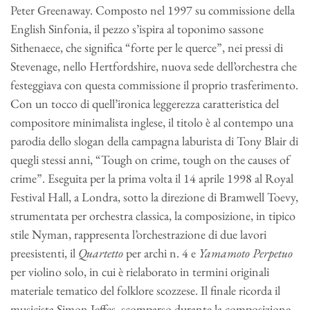
Peter Greenaway. Composto nel 1997 su commissione della
English Sinfonia, il pezzo s’ispira al toponimo sassone
Sithenaece, che significa “forte per le querce”, nei pressi di
Stevenage, nello Hertfordshire, nuova sede dell’orchestra che
festeggiava con questa commissione il proprio trasferimento.
Con un tocco di quell’ironica leggerezza caratteristica del
compositore minimalista inglese, il titolo è al contempo una
parodia dello slogan della campagna laburista di Tony Blair di
quegli stessi anni, “Tough on crime, tough on the causes of
crime”. Eseguita per la prima volta il 14 aprile 1998 al Royal
Festival Hall, a Londra, sotto la direzione di Bramwell Toevy,
strumentata per orchestra classica, la composizione, in tipico
stile Nyman, rappresenta l’orchestrazione di due lavori
preesistenti, il
Quartetto
per archi n. 4 e
Yamamoto Perpetuo
per violino solo, in cui è rielaborato in termini originali
materiale tematico del folklore scozzese. Il finale ricorda il
musicista Simon Jeffes, scomparso durante la composizione,