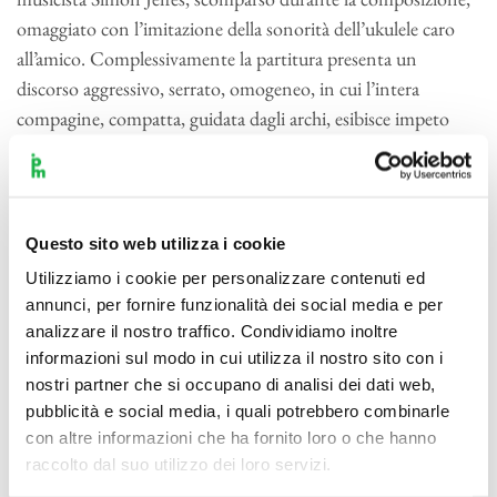
omaggiato con l’imitazione della sonorità dell’ukulele caro
all’amico. Complessivamente la partitura presenta un
discorso aggressivo, serrato, omogeneo, in cui l’intera
compagine, compatta, guidata dagli archi, esibisce impeto
costante nelle cinque parti, di durata simile, in cui è articolato
il lavoro: modulate diversamente nelle sottigliezze del tono
espressivo (si pensi all’avvio suggestivo e misterioso della
seconda), sono tuttavia da ricondursi a una violenza
Questo sito web utilizza i cookie
espressiva di fondo, basata su un impulso ritmico
Utilizziamo i cookie per personalizzare contenuti ed
incoercibile, su un’iterazione ossessiva sublimato dall’apoteosi
annunci, per fornire funzionalità dei social media e per
(appunto in Re maggiore) dell’ultima parte, la più breve,
analizzare il nostro traffico. Condividiamo inoltre
festiva, giubilante, euforica.
informazioni sul modo in cui utilizza il nostro sito con i
nostri partner che si occupano di analisi dei dati web,
In prima esecuzione assoluta è
Afternoon Variations
di Carlo
pubblicità e social media, i quali potrebbero combinarle
Boccadoro. Autentico specialista della scrittura per
con altre informazioni che ha fornito loro o che hanno
raccolto dal suo utilizzo dei loro servizi.
l’orchestra, il compositore marchigiano, classe 1963, imbocca