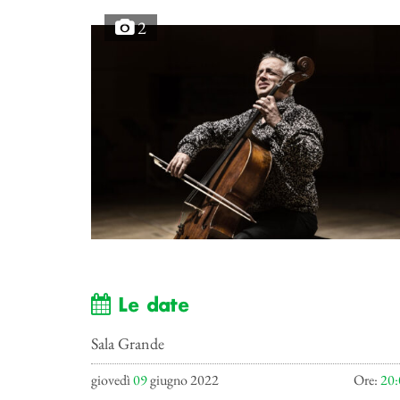
2
Le date
Sala Grande
giovedì
09
giugno 2022
Ore:
20: