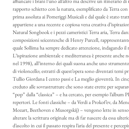
affiancare i brani l’uno all’altro ma descrive un itinerario 
rapporto schietto con la natura, esemplificato da Terra con 
prima assoluta ai Pomeriggi Musicali e dal quale è stato tra
appartiene a una recente e copiosa vena creativa d’ispiraz
Natural Songbook e i pezzi cameristici Terra aria, Terra da
composizioni seicentesche di Henry Purcell, rappresentante 
quale Sollima ha sempre dedicato attenzione, indagando il r
L’ispirazione ambientale e mediterranea è presente anche nel
nel 1998), all’interno dei quali suona anche uno strumento
di violoncello; estratti di quest’opera sono diventati temi p
Tullio Giordana I cento passi e La meglio gioventù. In cin
creduto alle sovrastrutture che sono state erette per separar
“pop” dalla “classica” – e ha cercato, per esempio l’album PF
repertori. Le fonti classiche – da Verdi a Prokof’ev, da Me
Mozart, Beethoven e Musorgskij) – vengono lette in senso t
alterare la scrittura originale ma di far nascere da essa ulter
d’ascolto in cui il passato respira l’aria del presente e percep