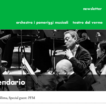
newsletter
orchestra i pomeriggi musicali
teatro dal verme
lendario
ollima, Special guest: PFM