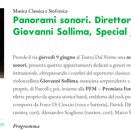
Musica Classica e Sinfonica
Panorami sonori. Direttore
Giovanni Sollima, Special
Prende il via
giovedì 9 giugno
al Teatro Dal Verme una
nu
sonori
, presenta quattro appuntamenti dedicati a generi 
istituzionale, oltrepassando i confini del repertorio classico
violoncellista
Giovanni Sollima
, musicista sorprendente 
proprie, di Purcell e poi, insieme alla
PFM
– Premiata Fo
rilette proprio da questa storica band, emblema del rock pro
composta da
Franz Di Cioccio (voce e batteria), Patrick Dj
tastiera, cori), Alessandro Scaglione (tastiere, cori), Marco S
00
Programma