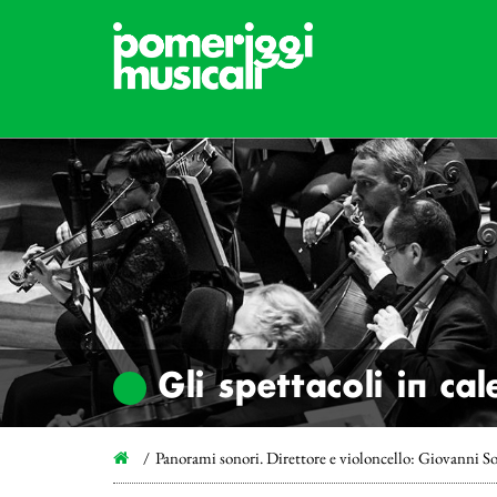
Gli spettacoli in ca
Panorami sonori. Direttore e violoncello: Giovanni S