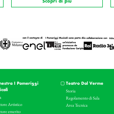
Scopri di più
hestra I Pomeriggi
Teatro Dal Verme
cali
Storia
a
Regolamento di Sala
tore Artistico
Area Tecnica
ttore emerito