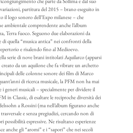
di ricongiungimento che parte da Sollima e dal suo
variazioni, partitura del 2015 – brano eseguito in
tto il logo sonoro dell’Expo milanese – che
ione ambientale comprendente anche l’album
nza, Terra fuoco. Seguono due elaborazioni da
di quella “musica antica” nei confronti della
epertorio e risalendo fino al Medioevo.
la serie di nove brani intitolati Aquilarco (apparsi
 creato da un aquilone che fa vibrare un archetto
rincipali delle colonne sonore dei film di Marco
quant’anni di ricerca musicale, la PFM non ha mai
e i generi musicali – specialmente per dividere il
M in Classic, di esaltare le reciproche diversità dei
ndelssohn a Rossini (ma nell’album figurano anche
rasversale e senza pregiudizi, cercando non di
iori possibilità espressive. Ne risultano esperienze
isce anche gli “aromi” e i “sapori” che nei secoli