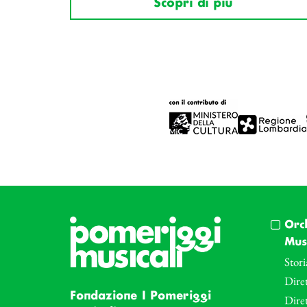
Scopri di più
Orc
Musi
Stori
Diret
Fondazione I Pomeriggi
Dire