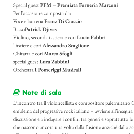
Special guest
PFM – Premiata Forneria Marconi
Per l’occasione composta da:
Voce e batteria
Franz Di Cioccio
Basso
Patrick Djivas
Violino, seconda tastiera e cori
L
ucio Fabbri
Tastiere e cori
Alessandro Scaglione
Chitarra e cori
Marco Sfogli
special guest
Luca Zabbini
Orchestra
I Pomeriggi Musicali
Note di sala
L’incontro tra il violoncellista e compositore palermitano
emblema del progressive rock italiano – avviene all’insegna 
discussione e a indagare i confini tra generi e soprattutto l
che nascono ancora una volta dalla fusione anziché dallo sc