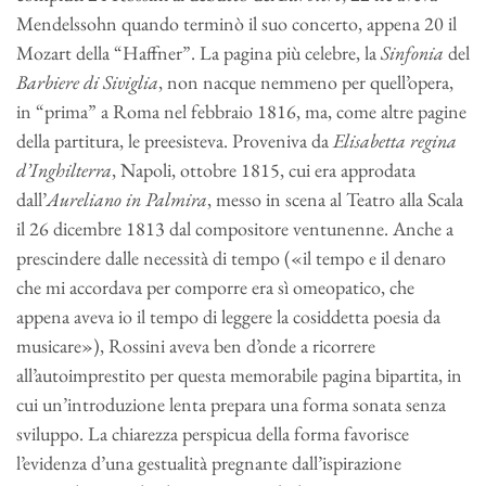
Mendelssohn quando terminò il suo concerto, appena 20 il
Mozart della “Haffner”. La pagina più celebre, la
Sinfonia
del
Barbiere di Siviglia
, non nacque nemmeno per quell’opera,
in “prima” a Roma nel febbraio 1816, ma, come altre pagine
della partitura, le preesisteva. Proveniva da
Elisabetta regina
d’Inghilterra
, Napoli, ottobre 1815, cui era approdata
dall’
Aureliano in Palmira
, messo in scena al Teatro alla Scala
il 26 dicembre 1813 dal compositore ventunenne. Anche a
prescindere dalle necessità di tempo («il tempo e il denaro
che mi accordava per comporre era sì omeopatico, che
appena aveva io il tempo di leggere la cosiddetta poesia da
musicare»), Rossini aveva ben d’onde a ricorrere
all’autoimprestito per questa memorabile pagina bipartita, in
cui un’introduzione lenta prepara una forma sonata senza
sviluppo. La chiarezza perspicua della forma favorisce
l’evidenza d’una gestualità pregnante dall’ispirazione