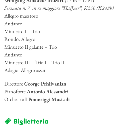
Wolfgang Amadeus Mozart
(1756 – 1791)
Serenata n. 7
in re maggiore “
Haffner
”, K250 (K248b)
Allegro maestoso
Andante
Minuetto I – Trio
Rondò. Allegro
Minuetto II galante – Trio
Andante
Minuetto III – Trio I – Trio II
Adagio. Allegro assai
Direttore
George
Pehlivanian
Pianoforte
Antonio Alessandri
Orchestra
I Pomeriggi Musicali
Biglietteria