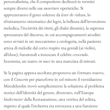
personalissima, che il compositore declinerà in termini
sempre diversi nelle sue
ouverture
operistiche. Si
apprezzeranno il gesto solenne da
lever de rideau
, lo
sfruttamento sistematico dei legni, la bellezza dell’invenzione
melodica, l’incisività dei ritmi, gli sbalzi dinamici, la suprema
sprezzatura del discorso, in cui accompagnamenti anodini
sono avviati in un meccanismo a orologeria, nella paziente
attesa di melodie dal corto respiro ma geniali (ai violini,
all’oboe), funzionali a innescare il celebre
crescendo
.
Insomma, un teatro
in nuce
in una manciata di minuti.
Se la pagina appena ascoltata proponeva un formato nuovo,
con il
Concerto
per pianoforte in sol minore il ventiduenne
Mendelssohn trovò semplicemente la soluzione al problema
storico dell’identità del genere, diventato, nell’Europa
biedermeier
della Restaurazione, una vetrina del solista,
rispetto al quale l’orchestra era retrocessa a una funzione