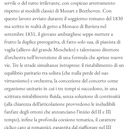
servile o del tutto irrilevante, con cospicuo arretramento
rispetto ai modelli classici di Mozart e Beethoven. Con
questo lavoro avviato durante il soggiorno romano del 1830
ma scritto in realtà di getto a Monaco di Baviera nel
settembre 1831, il giovane amburghese seppe mettere a
frutto la duplice prerogativa, di fatto solo sua, di pianista di
vaglia (allievo del grande Moscheles) e talentuoso direttore
d’orchestra nell’invenzione di una formula che aprisse nuove
vie. Tre le strade simultanee intraprese: il ristabilimento di un
equilibrio paritario tra solista (che nulla perde del suo
virtuosismo) e orchestra, la concezione del concerto come
organismo unitario in cui i tre tempi si succedono, in una
scrittura mirabilmente fluida, senza soluzione di continuità
(alla chiarezza dell’articolazione provvedono le ineludibili
fanfare degli ottoni che annunciano l’inizio del II e III
tempo), infine la profonda coesione tematica, il carattere
ciclico caro ai romantici, garantita dal riaffiorare nel III