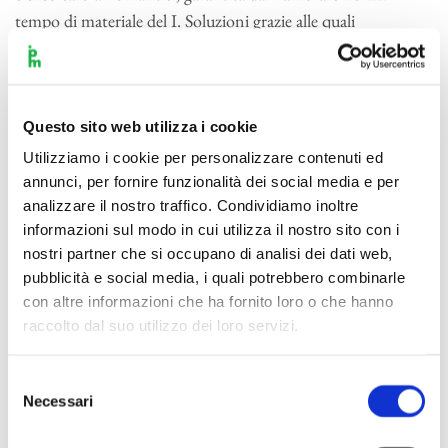
tempo di materiale del I. Soluzioni grazie alle quali
Mendelssohn realizza, scrive Piero Rattalino, «il manifesto
di una nuova poetica, che avrebbe dominato per una
trentina d’anni». Si susseguono così il tumultuoso
Molto
allegro con fuoco
, in cui solista e orchestra affermano sin
Questo sito web utilizza i cookie
dall’avvio la veemenza passionale del sol minore, con impeto
Utilizziamo i cookie per personalizzare contenuti ed
travolgente che anticipa il
Concerto
per violino; la romanza
annunci, per fornire funzionalità dei social media e per
analizzare il nostro traffico. Condividiamo inoltre
senza parole dell’
Andante
, notturno effusivo in un cui il
informazioni sul modo in cui utilizza il nostro sito con i
pianoforte svolge il suo eloquio convincente; il brillante
nostri partner che si occupano di analisi dei dati web,
finale dominato dallo slancio del tema
à la
Weber del
Molto
pubblicità e social media, i quali potrebbero combinarle
allegro e vivace
, elegante, sornione e d’irresistibile energia.
con altre informazioni che ha fornito loro o che hanno
Accolto trionfalmente nell’esecuzione dell’autore alla prima
raccolto dal suo utilizzo dei loro servizi.
monacense del 17 ottobre 1831, incluso nel proprio
repertorio da Liszt che, al solito, lo suonò alla perfezione a
Selezione
prima vista sotto lo sguardo ammirato dell’autore, il concerto
Necessari
del
ha forse nelle parole di Moscheles la sua consacrazione più
consenso