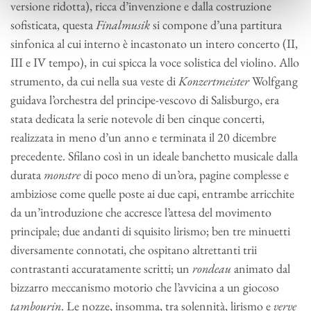
versione ridotta), ricca d’invenzione e dalla costruzione
sofisticata, questa
Finalmusik
si compone d’una partitura
sinfonica al cui interno è incastonato un intero concerto (II,
III e IV tempo), in cui spicca la voce solistica del violino. Allo
strumento, da cui nella sua veste di
Konzertmeister
Wolfgang
guidava l’orchestra del principe-vescovo di Salisburgo, era
stata dedicata la serie notevole di ben cinque concerti,
realizzata in meno d’un anno e terminata il 20 dicembre
precedente. Sfilano così in un ideale banchetto musicale dalla
durata
monstre
di poco meno di un’ora, pagine complesse e
ambiziose come quelle poste ai due capi, entrambe arricchite
da un’introduzione che accresce l’attesa del movimento
principale; due andanti di squisito lirismo; ben tre minuetti
diversamente connotati, che ospitano altrettanti trii
contrastanti accuratamente scritti; un
rondeau
animato dal
bizzarro meccanismo motorio che l’avvicina a un giocoso
tambourin
. Le nozze, insomma, tra solennità, lirismo e
verve