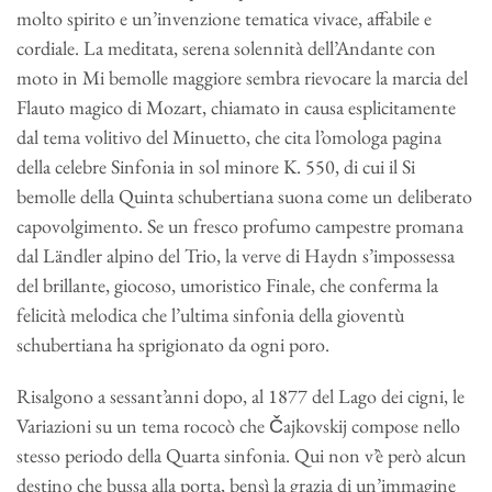
molto spirito e un’invenzione tematica vivace, affabile e
cordiale. La meditata, serena solennità dell’Andante con
moto in Mi bemolle maggiore sembra rievocare la marcia del
Flauto magico di Mozart, chiamato in causa esplicitamente
dal tema volitivo del Minuetto, che cita l’omologa pagina
della celebre Sinfonia in sol minore K. 550, di cui il Si
bemolle della Quinta schubertiana suona come un deliberato
capovolgimento. Se un fresco profumo campestre promana
dal Ländler alpino del Trio, la verve di Haydn s’impossessa
del brillante, giocoso, umoristico Finale, che conferma la
felicità melodica che l’ultima sinfonia della gioventù
schubertiana ha sprigionato da ogni poro.
Risalgono a sessant’anni dopo, al 1877 del Lago dei cigni, le
Variazioni su un tema rococò che Čajkovskij compose nello
stesso periodo della Quarta sinfonia. Qui non v’è però alcun
destino che bussa alla porta, bensì la grazia di un’immagine