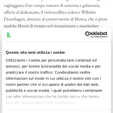
vagheggiata d’un tempo remoto di armonia e galanteria,
offerta al dedicatario, il violoncellista tedesco Wilhelm
Fitzenhagen, docente al conservatorio di Mosca, che si prese
qualche libertà di troppo nel riorganizzare e manipolare
queste variazioni con coda che l’autore non ebbe il bene di
vedere in vita pubblicate secondo i suoi intenti originari.
Come che sia, questo gioiellino incardinato nella tonalità
luminosa di La maggiore recluta, come la Quinta di
Questo sito web utilizza i cookie
Schubert, l’orchestra nel castigato formato classico, peraltro
Utilizziamo i cookie per personalizzare contenuti ed
impiegata con parsimonia e discrezione così da lasciare in
annunci, per fornire funzionalità dei social media e per
analizzare il nostro traffico. Condividiamo inoltre
piena luce il solista, che dialogherà più che altro con i fiati, del
informazioni sul modo in cui utilizza il nostro sito con i
tutto differenziati sul piano timbrico. Se il riferimento
nostri partner che si occupano di analisi dei dati web,
stilistico risale a monte della rivoluzione romantica, per
pubblicità e social media, i quali potrebbero combinarle
sporgersi nostalgicamente su un mondo sonoro di
con altre informazioni che ha fornito loro o che hanno
perfezione compiuta abitato da teste adorne di parrucche
raccolto dal suo utilizzo dei loro servizi.
incipriate, il sound resta inconfondibilmente čajkovskijano