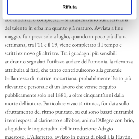
schubertiano. Anche la Terza sinfonia partecipò di quel
Rifiuta
ritmo indiavolato in cui i progetti – intrapresi, interrotti,
abbandonati o completati – si affastellavano sulla scrivania
del talento in erba ma quanto già maturo. Avviata a fine
maggio, fu ripresa solo a luglio, quando in poco più d’una
settimana, tra l’11 e il 19, viene completato il I tempo e
scritti ex novo gli altri tre. Tra i guadagni più sensibili
andranno segnalati l’utilizzo audace dell’armonia, la rilevanza
attribuita ai fiati, che tanto contribuiscono alla generale
brillantezza di matrice mozartiana, probabilmente l’esito più
rilevante e personale di un lavoro che venne eseguito
pubblicamente solo nel 1881, a oltre cinquant’anni dalla
morte dell’autore. Particolare vivacità ritmica, fondata sullo
sfruttamento del ritmo puntato, su cui sono basati entrambi
i temi esposti al clarinetto e all’oboe, anima l’Allegro con brio,
a liquidare le inquietudini dell’introduzione Adagio
maestoso. L’Allegretto, avviato in punta di piedi à la Haydn,