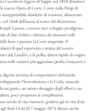
ena
Cavalleria leggera
di Suppé, nel 1868 Bruckner
la nuova Opera di Corte. Come nella Parigi di
n insopprimibile desiderio di evasione, alimentata
 nel 1848 dell’ascesa al trono del diciottenne
o Joseph Lanner, conosce uno sviluppo prodigioso.
le di due violini e chitarra, da suonarsi nelle
elle feste e persino la Corte imperiale. Il
lastri di quel repertorio e anima del nostro
ivato dal
Ländler
, e la polka, danza rapida di origine
a nelle varianti più aggraziata (
polka française
) o
 la dignità artistica di composizioni sinfoniche
 sviluppando l’Introduzione e la Coda, curando
 un gusto, un astuto dosaggio degli effetti e un
 Brahms, poco propenso ai complimenti.
o secolo di vita viennese, godette già in vita d’un
agli Stati Uniti (il 7 maggio 1874 diresse anche