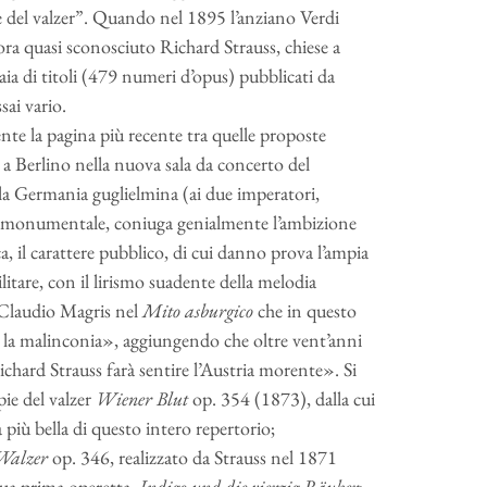
re del valzer”. Quando nel 1895 l’anziano Verdi
ora quasi sconosciuto Richard Strauss, chiese a
naia di titoli (479 numeri d’opus) pubblicati da
sai vario.
te la pagina più recente tra quelle proposte
a Berlino nella nuova sala da concerto del
 la Germania guglielmina (ai due imperatori,
ina monumentale, coniuga genialmente l’ambizione
, il carattere pubblico, di cui danno prova l’ampia
itare, con il lirismo suadente della melodia
 Claudio Magris nel
Mito asburgico
che in questo
a la malinconia», aggiungendo che oltre vent’anni
ichard Strauss farà sentire l’Austria morente». Si
pie del valzer
Wiener Blut
op. 354 (1873), dalla cui
iù bella di questo intero repertorio;
Walzer
op. 346, realizzato da Strauss nel 1871
sua prima operetta,
Indigo und die vierzig Räuber
;