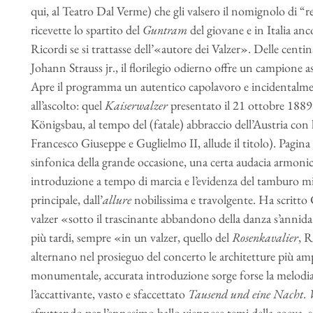
qui, al Teatro Dal Verme) che gli valsero il nomignolo di “
ricevette lo spartito del
Guntram
del giovane e in Italia anc
Ricordi se si trattasse dell’«autore dei Valzer». Delle centi
Johann Strauss jr., il florilegio odierno offre un campione as
Apre il programma un autentico capolavoro e incidentalmen
all’ascolto: quel
Kaiserwalzer
presentato il 21 ottobre 1889 
Königsbau, al tempo del (fatale) abbraccio dell’Austria con
Francesco Giuseppe e Guglielmo II, allude il titolo). Pag
sinfonica della grande occasione, una certa audacia armonica
introduzione a tempo di marcia e l’evidenza del tamburo mil
principale, dall’
allure
nobilissima e travolgente. Ha scritto
valzer «sotto il trascinante abbandono della danza s’annid
più tardi, sempre «in un valzer, quello del
Rosenkavalier
, R
alternano nel prosieguo del concerto le architetture più am
monumentale, accurata introduzione sorge forse la melodia p
l’accattivante, vasto e sfaccettato
Tausend und eine Nacht
.
sfruttando per l’ennesimo ballo viennese temi della coeva, 