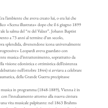
a l’ambiente che aveva creato lui, o era lui che
odico «Scena illustrata» dopo che il 6 giugno 1899
e la salma del “re del Valzer”. Johann Baptist
spento a 73 anni al termine d’un secolo,
onora splendida, divenendone icona universalmente
e progressive» Leopardi aveva guardato con
ente musica d’intrattenimento, soprattutto da
della visione edonistica e ottimistica dell’esistenza
debuttato nell’ottobre 1844) si avviava a celebrare
traumatica, della Grande Guerra precipitasse
alla musica in programma (1848-1889), Vienna è in
 con l’innalzamento attorno alla nuova cintura
a una vita musicale palpitante: nel 1863 Brahms