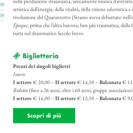
nella produzione straussiana, unicamente musica d’intratten
00
artistica dell’energia, della vitalità, della visione edonistica e
00
rivoluzione del Quarantotto (Strauss aveva debuttato nell’ot
Époque,
prima che l’altra batosta, ben più traumatica, della
tutta nel drammatico Secolo breve.
Biglietteria
Prezzi dei singoli biglietti
Intero
I settore
€ 20,00 –
II settore
€ 14,50 –
Balconata
€ 11
Ridotto
(fino a 26 anni, oltre i 60 anni, gruppi, associazion
I settore
€ 16,00 –
II settore
€ 12,50 –
Balconata
€ 9,
Scopri di più