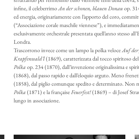
infine, il celeberrimo
An der schonen, blauen Donau
op. 314
ed energia, originariamente con l’apporto del coro, commi
(“Associazione corale maschile viennese”), e immediatamente 
esclusivamente orchestrale presentata quell’anno stesso all’
Londra.
Trascorrono invece come un lampo la polka veloce
Auf der
Krapfenwald’l
(1869), caratterizzata dal tocco spiritoso del 
Polka
op. 234 (1870), dall’invenzione originalissima e spiri
(1868), dal passo rapido e dall’eloquio arguto. Meno frenet
(1858), dal piglio comunque spedito e determinato. Non 
Polka
(1871) e la française
Feuerfest!
(1869) – di Josef Straus
lungo in associazione.