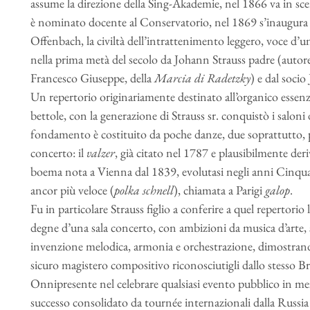
assume la direzione della Sing-Akademie, nel 1866 va in sc
è nominato docente al Conservatorio, nel 1869 s’inaugura 
Offenbach, la civiltà dell’intrattenimento leggero, voce d’u
nella prima metà del secolo da Johann Strauss padre (autore,
Francesco Giuseppe, della
Marcia di Radetzky
) e dal soci
Un repertorio originariamente destinato all’organico essenzia
bettole, con la generazione di Strauss sr. conquistò i saloni d
fondamento è costituito da poche danze, due soprattutto, pi
concerto: il
valzer
, già citato nel 1787 e plausibilmente der
boema nota a Vienna dal 1839, evolutasi negli anni Cinquant
ancor più veloce (
polka
schnell
), chiamata a Parigi
galop
.
Fu in particolare Strauss figlio a conferire a quel repertorio
degne d’una sala concerto, con ambizioni da musica d’arte,
invenzione melodica, armonia e orchestrazione, dimostrando
sicuro magistero compositivo riconosciutigli dallo stesso
Onnipresente nel celebrare qualsiasi evento pubblico in mezz
successo consolidato da tournée internazionali dalla Russia 