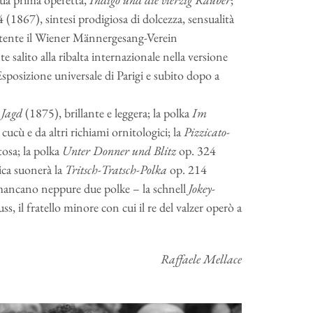
 (1867), sintesi prodigiosa di dolcezza, sensualità
ttente il Wiener Männergesang-Verein
salito alla ribalta internazionale nella versione
Esposizione universale di Parigi e subito dopo a
 Jagd
(1875), brillante e leggera; la polka
Im
cucù e da altri richiami ornitologici; la
Pizzicato-
tosa; la polka
Unter Donner und Blitz
op. 324
ica suonerà la
Tritsch-Tratsch-Polka
op. 214
mancano neppure due polke – la schnell
Jokey-
s, il fratello minore con cui il re del valzer operò a
Raffaele Mellace