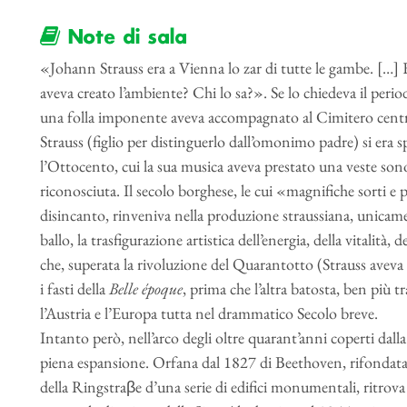
Note di sala
«Johann Strauss era a Vienna lo zar di tutte le gambe. […] Er
aveva creato l’ambiente? Chi lo sa?». Se lo chiedeva il peri
una folla imponente aveva accompagnato al Cimitero central
Strauss (figlio per distinguerlo dall’omonimo padre) si era 
l’Ottocento, cui la sua musica aveva prestato una veste s
riconosciuta. Il secolo borghese, le cui «magnifiche sorti 
disincanto, rinveniva nella produzione straussiana, unicam
ballo, la trasfigurazione artistica dell’energia, della vitalità, 
che, superata la rivoluzione del Quarantotto (Strauss aveva 
i fasti della
Belle époque
, prima che l’altra batosta, ben più 
l’Austria e l’Europa tutta nel drammatico Secolo breve.
Intanto però, nell’arco degli oltre quarant’anni coperti d
piena espansione. Orfana dal 1827 di Beethoven, rifondata
della Ringstraβe d’una serie di edifici monumentali, ritrov