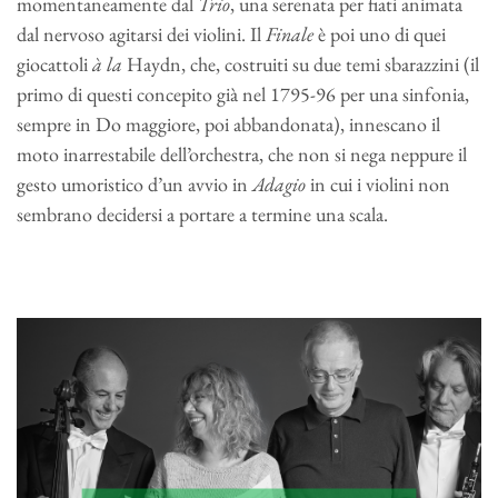
momentaneamente dal
Trio
, una serenata per fiati animata
dal nervoso agitarsi dei violini. Il
Finale
è poi uno di quei
giocattoli
à la
Haydn, che, costruiti su due temi sbarazzini (il
primo di questi concepito già nel 1795-96 per una sinfonia,
sempre in Do maggiore, poi abbandonata), innescano il
moto inarrestabile dell’orchestra, che non si nega neppure il
gesto umoristico d’un avvio in
Adagio
in cui i violini non
sembrano decidersi a portare a termine una scala.