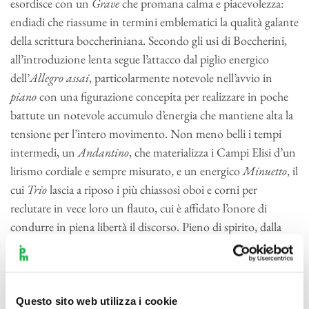
esordisce con un
Grave
che promana calma e piacevolezza:
endiadi che riassume in termini emblematici la qualità galante
della scrittura boccheriniana. Secondo gli usi di Boccherini,
all’introduzione lenta segue l’attacco dal piglio energico
dell’
Allegro assai
, particolarmente notevole nell’avvio in
piano
con una figurazione concepita per realizzare in poche
battute un notevole accumulo d’energia che mantiene alta la
tensione per l’intero movimento. Non meno belli i tempi
intermedi, un
Andantino
, che materializza i Campi Elisi d’un
lirismo cordiale e sempre misurato, e un energico
Minuetto
, il
cui
Trio
lascia a riposo i più chiassosi oboi e corni per
reclutare in vece loro un flauto, cui è affidato l’onore di
condurre in piena libertà il discorso. Pieno di spirito, dalla
scrittura mobile nel gioco di dinamiche contrapposte e
caratterizzato da un impiego efficace del
crescendo
è invece il
Presto assai
conclusivo. La sinfonia circolò, come diverse
altre boccheriniane, anche in trascrizione per quintetto
Questo sito web utilizza i cookie