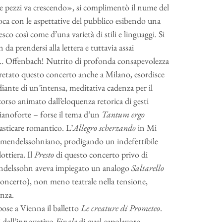
tre pezzi va crescendo», si complimentò il nume del
oca con le aspettative del pubblico esibendo una
o così come d’una varietà di stili e linguaggi. Si
da prendersi alla lettera e tuttavia assai
con… Offenbach! Nutrito di profonda consapevolezza
rpretato questo concerto anche a Milano, esordisce
iante di un’intensa, meditativa cadenza per il
scorso animato dall’eloquenza retorica di gesti
pianoforte – forse il tema d’un
Tantum ergo
asticare romantico. L’
Allegro scherzando
in Mi
o mendelssohniano, prodigando un indefettibile
ottiera. Il
Presto
di questo concerto privo di
Mendelssohn aveva impiegato un analogo
Saltarello
oncerto), non meno teatrale nella tensione,
anza.
se a Vienna il balletto
Le creature di Prometeo
.
i dell’innovativo
Finale
di quel capolavoro