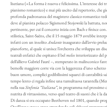
lisztiana («La forma è nuova e felicissima. L’interesse dei 
pianismo romantico) e mai più uscito dal repertorio, che gi
profonda padronanza del magistero classico-romantico tedesc
deve al pianista polacco Sigismond Stojowski la battuta, non 
pertinente, per cui il concerto inizia con Bach e finisce 
stilistica, Saint-Saëns, che il 15 maggio 1879 avrebbe inte
infatti con un insolito
Andante
inaugurato dall’avvio prelud
pianoforte, al quale si unisce l’orchestra che sviluppa un di
teatrali enfatici che ospitano il bel
melos
interiorizzato del 
dell’allievo Gabriel Fauré –, stemperato in malinconico fant
bemolle maggiore corre via con la leggerezza d’uno scherz
buon umore, complici godibilissimi squarci di cantabilità sal
tempo lento ci regala infine una tumultuosa tarantella (
nella sua
Sinfonia “Italiana”
, in programma nel prossimo c
nutrita di virtuosismo, verso quel teatro di suoni che è la d
Di danza si era occupato Beethoven nel 1801, quando propo
Quell’anno stesso stava attendendo agli abbozzi preparator