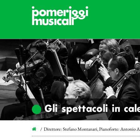
Gli spettacoli in ca
Direttore: Stefano Montanari, Pianoforte: Antonio A