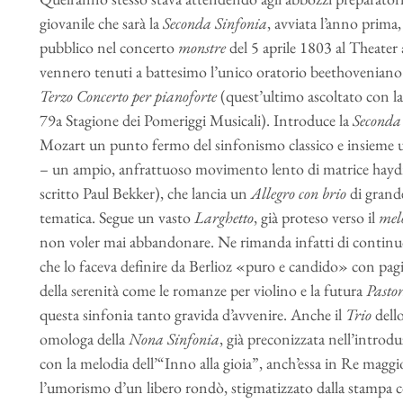
giovanile che sarà la
Seconda Sinfonia
, avviata l’anno prima
pubblico nel concerto
monstre
del 5 aprile 1803 al Theater 
vennero tenuti a battesimo l’unico oratorio beethovenian
Terzo Concerto per pianoforte
(quest’ultimo ascoltato con l
79a Stagione dei Pomeriggi Musicali). Introduce la
Seconda
Mozart un punto fermo del sinfonismo classico e insieme u
– un ampio, anfrattuoso movimento lento di matrice hayd
scritto Paul Bekker), che lancia un
Allegro con brio
di grande
tematica. Segue un vasto
Larghetto
, già proteso verso il
mel
non voler mai abbandonare. Ne rimanda infatti di continuo
che lo faceva definire da Berlioz «puro e candido» con pagi
della serenità come le romanze per violino e la futura
Pastor
questa sinfonia tanto gravida d’avvenire. Anche il
Trio
dell
omologa della
Nona Sinfonia
, già preconizzata nell’introd
con la melodia dell’“Inno alla gioia”, anch’essa in Re maggi
l’umorismo d’un libero rondò, stigmatizzato dalla stampa 