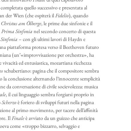
, completata quello successivo e presentata al
an der Wien (che ospiterà il
Fidelio
), quando
o
Christus am Ölberge
, le prime due sinfonie e il
a
Prima Sinfonia
nel secondo concerto di questa
 Sinfonia
– con gli ultimi lavori di Haydn e
na piattaforma protesa verso il Beethoven futuro
niana (un’«improvvisazione per orchestra», ha
 vivacità ed entusiastica, mozartiana ricchezza
os
schubertiano: pagina che il compositore sembra
 la conclusione alternando l’innocente semplicità
ne da conversazione di civile socievolezza: musica
ale
, il cui linguaggio sembra forgiarsi proprio in
o
Scherzo
è foriero di sviluppi futuri nella pagina
uzione al primo movimento, per tacere dell’affinità
ore. Il
Finale
è avviato da un guizzo che anticipa
coeva come «troppo bizzarro, selvaggio e