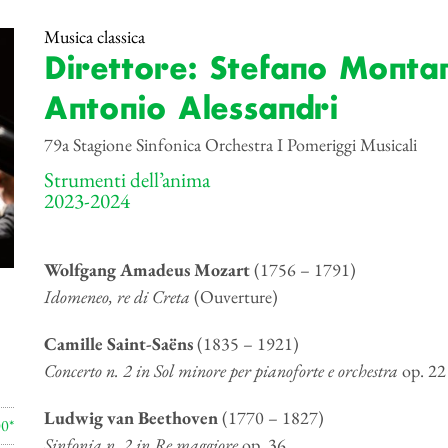
Musica classica
Direttore: Stefano Montan
Antonio Alessandri
79a Stagione Sinfonica Orchestra I Pomeriggi Musicali
Strumenti dell’anima
2023-2024
Wolfgang Amadeus Mozart
(1756 – 1791)
Idomeneo, re di Creta
(Ouverture)
Camille Saint-Saëns
(1835 – 1921)
Concerto n. 2 in Sol minore per pianoforte e orchestra
op. 22
Ludwig van Beethoven
(1770 – 1827)
00*
Sinfonia n. 2 in Re maggiore
op. 36