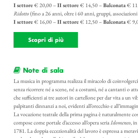
I settore
€ 20,00 –
II settore
€ 14,50 –
Balconata
€ 11
Ridotto
(fino a 26 anni, oltre i 60 anni, gruppi, associazion
I settore
€ 16,00 –
II settore
€ 12,50 –
Balconata
€ 9,
Scopri di più
Note di sala
La musica in programma realizza il miracolo di coinvolgerci
senza ricorrere né a scene, né a costumi, né a cantanti o at
che sufficienti ai tre autori in cartellone per dar vita a un 
palpitanti dinnanzi a noi, evidenti all’orecchio e all’immag
La vocazione teatrale della prima pagina è naturalmente cos
compose come portale d’accesso all’opera seria
Idomeneo
, i
1781. La doppia eccezionalità del lavoro è espressa a meravi