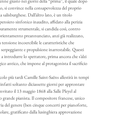
uenne giusto nei giorni della “prima”, il quale dopo
ro, si convince nella consapevolezza del proprio
 salisburghese. Dall’altro lato, è un titolo
pensiero sinfonico inaudito, affidato alla perizia
 puramente strumentale, si candida così, contro
 orientamento preannunciato, anzi già realizzato,
tensione incoercibile le caratteristiche che
serpeggiante e propulsione inarrestabile. Questi
 a introdurre lo spettatore, prima ancora che s’alzi
ogico antico, che impone al protagonista il sacrificio
colo più tardi Camille Saint-Saëns allestirà in tempi
 infatti soltanto diciassette giorni per approntare
invitato il 13 maggio 1868 alla Salle Pleyel al
 grande pianista. Il compositore francese, unico
oria del genere (ben cinque concerti per pianoforte,
lare, gratificato dalla lusinghiera approvazione