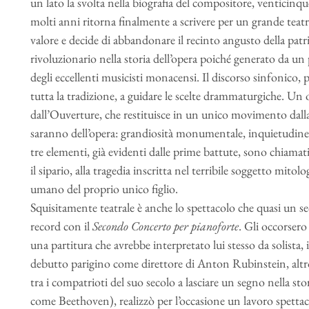
un lato la svolta nella biografia del compositore, venticinq
molti anni ritorna finalmente a scrivere per un grande teat
valore e decide di abbandonare il recinto angusto della patria
rivoluzionario nella storia dell’opera poiché generato da un 
degli eccellenti musicisti monacensi. Il discorso sinfonico,
tutta la tradizione, a guidare le scelte drammaturgiche. Un
dall’Ouverture, che restituisce in un unico movimento dalla 
saranno dell’opera: grandiosità monumentale, inquietudine 
tre elementi, già evidenti dalle prime battute, sono chiamati
il sipario, alla tragedia inscritta nel terribile soggetto mitol
umano del proprio unico figlio.
Squisitamente teatrale è anche lo spettacolo che quasi un se
record con il
Secondo
Concerto per pianoforte
. Gli occorsero
una partitura che avrebbe interpretato lui stesso da solista, 
debutto parigino come direttore di Anton Rubinstein, altro
tra i compatrioti del suo secolo a lasciare un segno nella st
come Beethoven), realizzò per l’occasione un lavoro spettaco