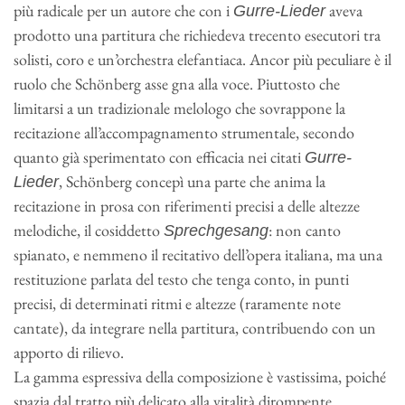
più radicale per un autore che con i
aveva
Gurre-Lieder
prodotto una partitura che richiedeva trecento esecutori tra
solisti, coro e un’orchestra elefantiaca. Ancor più peculiare è il
ruolo che Schönberg asse gna alla voce. Piuttosto che
limitarsi a un tradizionale melologo che sovrappone la
recitazione all’accompagnamento strumentale, secondo
quanto già sperimentato con efficacia nei citati
Gurre-
, Schönberg concepì una parte che anima la
Lieder
recitazione in prosa con riferimenti precisi a delle altezze
melodiche, il cosiddetto
: non canto
Sprechgesang
spianato, e nemmeno il recitativo dell’opera italiana, ma una
restituzione parlata del testo che tenga conto, in punti
precisi, di determinati ritmi e altezze (raramente note
cantate), da integrare nella partitura, contribuendo con un
apporto di rilievo.
La gamma espressiva della composizione è vastissima, poiché
spazia dal tratto più delicato alla vitalità dirompente