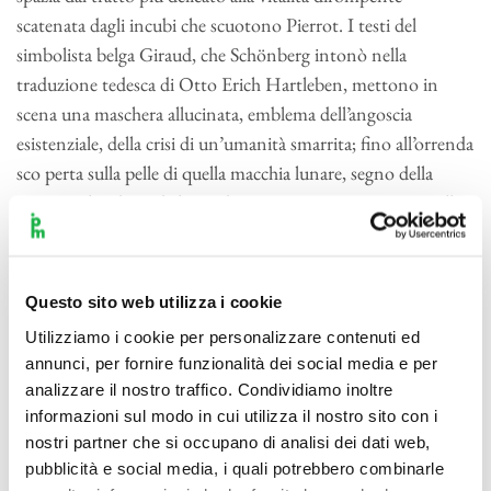
scatenata dagli incubi che scuotono Pierrot. I testi del
simbolista belga Giraud, che Schönberg intonò nella
traduzione tedesca di Otto Erich Hartleben, mettono in
scena una maschera allucinata, emblema dell’angoscia
esistenziale, della crisi di un’umanità smarrita; fino all’orrenda
sco perta sulla pelle di quella macchia lunare, segno della
morte. Schönberg dichiarò di non aver intonato i testi nella
puntualità dei loro significati, bensì di essersi ispirato «solo al
suono delle prime parole del testo». Avallò inoltre una
relativa autonomia di piani tra testo e musica, poiché la voce
Questo sito web utilizza i cookie
«non canta mai il tema, ma, tutt’al più, “parla” contro di
Utilizziamo i cookie per personalizzare contenuti ed
esso, mentre i temi (e ogni altra cosa di importanza musicale)
annunci, per fornire funzionalità dei social media e per
sono affidati agli strumenti». Tra questi temi conta senz’altro
analizzare il nostro traffico. Condividiamo inoltre
quello, discendente, “di Pierrot”, esposto al pianoforte nella
informazioni sul modo in cui utilizza il nostro sito con i
prima lirica e ripreso continua mente nel ciclo, a conferirvi
nostri partner che si occupano di analisi dei dati web,
unitarietà. Due piani, dunque, che scorrono paralleli, senza
pubblicità e social media, i quali potrebbero combinarle