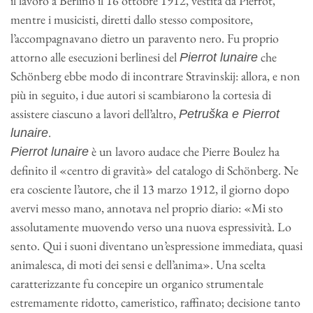
il lavoro a Berlino il 16 ottobre 1912, vestita da Pierrot,
mentre i musicisti, diretti dallo stesso compositore,
l’accompagnavano dietro un paravento nero. Fu proprio
attorno alle esecuzioni berlinesi del
che
Pierrot lunaire
Schönberg ebbe modo di incontrare Stravinskij: allora, e non
più in seguito, i due autori si scambiarono la cortesia di
assistere ciascuno a lavori dell’altro,
Petruška e Pierrot
.
lunaire
è un lavoro audace che Pierre Boulez ha
Pierrot lunaire
definito il «centro di gravità» del catalogo di Schönberg. Ne
era cosciente l’autore, che il 13 marzo 1912, il giorno dopo
avervi messo mano, annotava nel proprio diario: «Mi sto
assolutamente muovendo verso una nuova espressività. Lo
sento. Qui i suoni diventano un’espressione immediata, quasi
animalesca, di moti dei sensi e dell’anima». Una scelta
caratterizzante fu concepire un organico strumentale
estremamente ridotto, cameristico, raffinato; decisione tanto