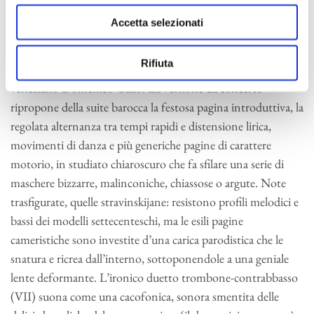
“pergolesiane”, oggi ricondotte a un più ampio gruppo di
Accetta selezionati
autori. Nella suite orchestrale predisposta nel 1924 e rivista
nel 1949 si riducono ad appena tre (II, VII e VIII) le pagine
Rifiuta
pergolesiane, con la fetta più consistente spettante al
veneziano Domenico Gallo. La versione da concerto
ripropone della suite barocca la festosa pagina introduttiva, la
regolata alternanza tra tempi rapidi e distensione lirica,
movimenti di danza e più generiche pagine di carattere
motorio, in studiato chiaroscuro che fa sfilare una serie di
maschere bizzarre, malinconiche, chiassose o argute. Note
trasfigurate, quelle stravinskijane: resistono profili melodici e
bassi dei modelli settecenteschi, ma le esili pagine
cameristiche sono investite d’una carica parodistica che le
snatura e ricrea dall’interno, sottoponendole a una geniale
lente deformante. L’ironico duetto trombone-contrabbasso
(VII) suona come una cacofonica, sonora smentita delle