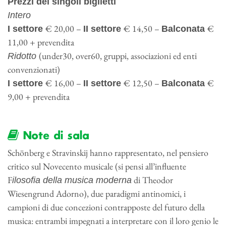
Prezzi dei singoli biglietti
Intero
€ 20,00 –
€ 14,50 –
€
I settore
II settore
Balconata
11,00 + prevendita
(under30, over60, gruppi, associazioni ed enti
Ridotto
convenzionati)
€ 16,00 –
€ 12,50 –
€
I settore
II settore
Balconata
9,00 + prevendita
Note di sala
Schönberg e Stravinskij hanno rappresentato, nel pensiero
critico sul Novecento musicale (si pensi all’influente
F
di Theodor
ilosofia della musica moderna
Wiesengrund Adorno), due paradigmi antinomici, i
campioni di due concezioni contrapposte del futuro della
musica: entrambi impegnati a interpretare con il loro genio le