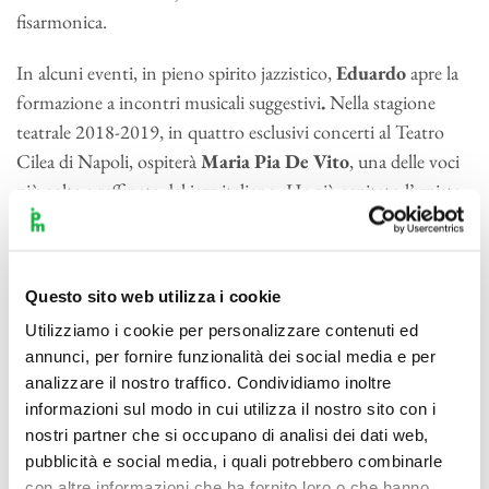
fisarmonica.
In alcuni eventi, in
pieno spirito jazzistico,
Eduardo
apre la
formazione a incontri musicali suggestivi
.
Nella stagione
teatrale 2018-2019,
in quattro esclusivi concerti al Teatro
Cilea di Napoli, ospiterà
Maria Pia De Vito
,
una delle voci
più colte e raffinate del jazz italiano
.
Ha già ospitato l’arpista
colombiano
Edmar Castaneda
e, in più concerti, la magica
tromba di
Enrico Rava
che di lui dice: “Il mondo di
Eduardo è come un giardino incantato, dove i fiori del blues
Questo sito web utilizza i cookie
si fondono con gli umori di Napoli dando vita a un canto
Utilizziamo i cookie per personalizzare contenuti ed
poetico emozionante e irresistibile”.
annunci, per fornire funzionalità dei social media e per
analizzare il nostro traffico. Condividiamo inoltre
informazioni sul modo in cui utilizza il nostro sito con i
nostri partner che si occupano di analisi dei dati web,
pubblicità e social media, i quali potrebbero combinarle
con altre informazioni che ha fornito loro o che hanno