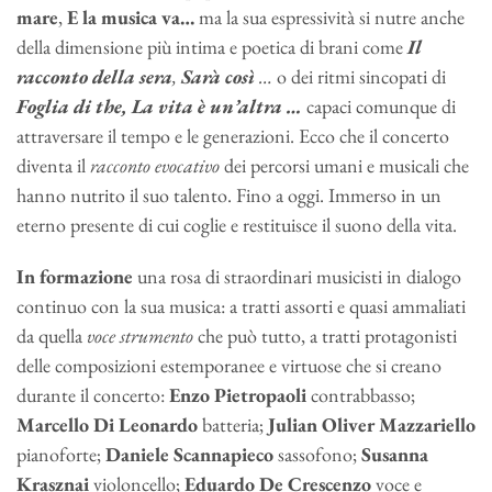
mare
,
E la musica va…
ma la sua espressività si nutre anche
della dimensione più intima e poetica di brani come
Il
racconto della sera
,
Sarà così
…
o dei
ritmi sincopati di
Foglia di the, La vita è un’altra …
capaci comunque di
attraversare il tempo e le generazioni. Ecco che il concerto
diventa il
racconto evocativo
dei percorsi umani e musicali che
hanno nutrito il suo talento. Fino a oggi. Immerso in un
eterno presente di cui coglie e restituisce il suono della vita.
In formazione
una rosa di straordinari musicisti in dialogo
continuo con la sua musica: a tratti assorti e quasi ammaliati
da quella
voce strumento
che può tutto, a tratti protagonisti
delle composizioni estemporanee e virtuose che si creano
durante il concerto:
Enzo Pietropaoli
contrabbasso;
Marcello Di Leonardo
batteria;
Julian Oliver Mazzariello
pianoforte;
Daniele Scannapieco
sassofono;
Susanna
Krasznai
violoncello;
Eduardo De Crescenzo
voce e