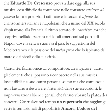
che
Eduardo De Crescenzo
prova a dare oggi alla sua
musica, così difficile da contenere nelle consuete
etichette di
genere
: le interpretazioni raffinate e le toccanti
afonie
dei
chansonniers italiani e napoletani che a inizio del XX secolo
s’ispirarono alla Francia, il ritmo serrato del
vocalizzo scat
che
scopriva nell’adolescenza nei locali americani sul porto di
Napoli dove la sera si suonava il jazz
,
le suggestioni del
Mediterraneo e la passione del
mèlos greco
che lo ispirano dal
mare o dai vicoli della sua città.
Cantante, fisarmonicista, compositore, arrangiatore. Tanti
gli elementi che si possono riconoscere nella sua musica,
inscindibili nel suo canto personalissimo ma che comunque
non bastano a descrivere l’intensità delle sue esecuzioni, le
improvvisazioni libere e geniali che fanno vibrare la platea dei
concerti. Costruisce nel tempo
un repertorio
che raggiunge
vette internazionali di popolarità:
Ancora
,
L’odore del