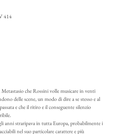
KV 414
i Metastasio che Rossini volle musicare in venti
ndono delle scene, un modo di dire a se stesso e al
ssata e che il ritiro e il conseguente silenzio
ibile.
li anni straripava in tutta Europa, probabilmente i
ciabili nel suo particolare carattere e più