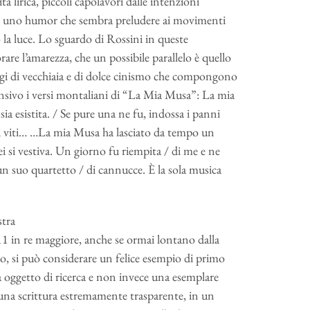
tà lirica, piccoli capolavori dalle intenzioni
a di uno humor che sembra preludere ai movimenti
la luce. Lo sguardo di Rossini in queste
rare l’amarezza, che un possibile parallelo è quello
ggi di vecchiaia e di dolce cinismo che compongono
ffensivo i versi montaliani di “La Mia Musa”: La mia
sia esistita. / Se pure una ne fu, indossa i panni
di viti… …La mia Musa ha lasciato da tempo un
 lei si vestiva. Un giorno fu riempita / di me e ne
un suo quartetto / di cannucce. È la sola musica
stra
1 in re maggiore, anche se ormai lontano dalla
no, si può considerare un felice esempio di primo
a oggetto di ricerca e non invece una esemplare
 una scrittura estremamente trasparente, in un