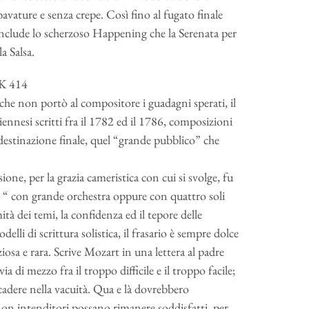
vature e senza crepe. Così fino al fugato finale
onclude lo scherzoso Happening che la Serenata per
a Salsa.
 K 414
 che non portò al compositore i guadagni sperati, il
ennesi scritti fra il 1782 ed il 1786, composizioni
a destinazione finale, quel “grande pubblico” che
one, per la grazia cameristica con cui si svolge, fu
o “ con grande orchestra oppure con quattro soli
tà dei temi, la confidenza ed il tepore delle
lli di scrittura solistica, il frasario è sempre dolce
iosa e rara. Scrive Mozart in una lettera al padre
ia di mezzo fra il troppo difficile e il troppo facile;
 cadere nella vacuità. Qua e là dovrebbero
non intenditori possano rimanere soddisfatti, per