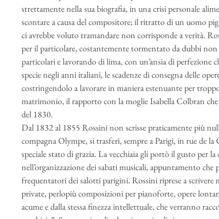
strettamente nella sua biografia, in una crisi personale ali
scontare a causa del compositore; il ritratto di un uomo pigr
ci avrebbe voluto tramandare non corrisponde a verità. Ro
per il particolare, costantemente tormentato da dubbi non 
particolari e lavorando di lima, con un’ansia di perfezione c
specie negli anni italiani, le scadenze di consegna delle op
costringendolo a lavorare in maniera estenuante per troppo 
matrimonio, il rapporto con la moglie Isabella Colbran che 
del 1830.
Dal 1832 al 1855 Rossini non scrisse praticamente più null
compagna Olympe, si trasferì, sempre a Parigi, in rue de la
speciale stato di grazia. La vecchiaia gli portò il gusto per l
nell’organizzazione dei sabati musicali, appuntamento che p
frequentatori dei salotti parigini. Rossini riprese a scrivere 
private, perlopiù composizioni per pianoforte, opere lontane
acume e dalla stessa finezza intellettuale, che verranno racco