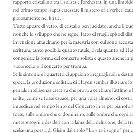
rapporto cristallino tra il solista e l’orchestra, in una lim
nel primo tempo, saprà carezzare il mistero e i riverberi ca
gioiosamente nel finale.
Tutto appare di vetro, di cristallo ben lucidato, anche il
nonché lo sviluppo che ne segue, fatto di fragili episodi dist
invenzione affascinano per la maestria con cui sono accostati 
scrittura, tanto godibile quanto fatale, rivela quanto ad Ha
congeniale la forma del concerto solista e questo anche in p
violoncello o il concerto per tromba.
Se le sinfonie e i quartetti ci appaiono ineguagliabili e dest
epoca, la produzione solistica di Haydn sembra illustrare lo
geniale intelligenza creativa che prova a celebrare l’attimo 
solito, come se fosse capace, per una volta almeno, di cost
impedisce nel tempo lento del Concerto in re per pianofort
forse, sulle ombre che ci dominano, sulle ombre che ogni a
mietere sogni e desideri con la lama della delusione, della t
scelse una poesia di Gleim dal titolo “La vita è sogno” pe