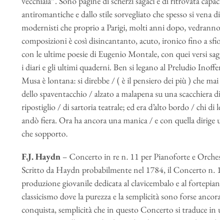
vecchiaia”. Sono pagine di scherzi sagaci e di ritrovata capaci
antiromantiche e dallo stile sorvegliato che spesso si ven
modernisti che proprio a Parigi, molti anni dopo, vedranno 
composizioni è così disincantanto, acuto, ironico fino a sfio
con le ultime poesie di Eugenio Montale, con quei versi sa
i diari e gli ultimi quaderni. Ben si legano al Preludio Ino
Musa è lontana: si direbbe / ( è il pensiero dei più ) che mai 
dello spaventacchio / alzato a malapena su una scacchiera 
ripostiglio / di sartoria teatrale; ed era d’alto bordo / chi di
andò fiera. Ora ha ancora una manica / e con quella dirige 
che sopporto.
F.J. Haydn
– Concerto in re n. 11 per Pianoforte e Orche
Scritto da Haydn probabilmente nel 1784, il Concerto n. 1
produzione giovanile dedicata al clavicembalo e al fortepia
classicismo dove la purezza e la semplicità sono forse ancor
conquista, semplicità che in questo Concerto si traduce in