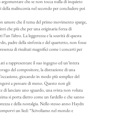
pido argomentare che se non tocca nulla di inquieto
uti della malinconia nel secondo per concludere poi
 buon umore che il tema del primo movimento sparge,
inti che più che per una originaria forza di
l’un l’altro. La leggerezza e la soavità di questa
ydn, padre della sinfonia e del quartetto, non fosse
resenza di risultati magnifici come i concerti per
inati a rappresentare il suo ingegno ed un’intera
 svago del compositore, la distrazione di una
e l’occasione, giocando in modo più semplice del
ringersi a pensare di meno. Questo non gli
e di lanciare uno sguardo, una svista non voluta
nima si porta dietro come un fardello e che sanno
ristezza e della nostalgia. Nello stesso anno Haydn
r comporvi un lied: “Scivoliamo nel mondo e