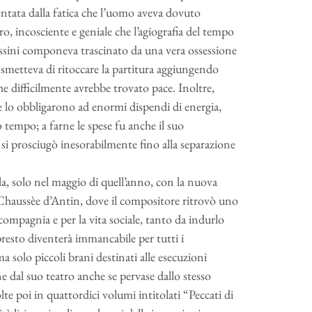
mentata dalla fatica che l’uomo aveva dovuto
o, incosciente e geniale che l’agiografia del tempo
ssini componeva trascinato da una vera ossessione
smetteva di ritoccare la partitura aggiungendo
he difficilmente avrebbe trovato pace. Inoltre,
ere lo obbligarono ad enormi dispendi di energia,
tempo; a farne le spese fu anche il suo
si prosciugò inesorabilmente fino alla separazione
a, solo nel maggio di quell’anno, con la nuova
 Chaussèe d’Antin, dove il compositore ritrovò uno
a compagnia e per la vita sociale, tanto da indurlo
resto diventerà immancabile per tutti i
ma solo piccoli brani destinati alle esecuzioni
 dal suo teatro anche se pervase dallo stesso
lte poi in quattordici volumi intitolati “Peccati di