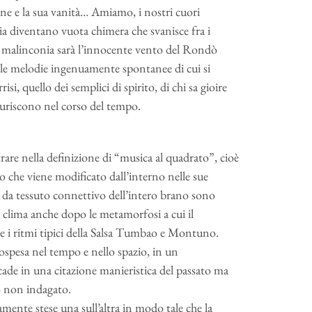
ione e la sua vanità… Amiamo, i nostri cuori
ia diventano vuota chimera che svanisce fra i
ni malinconia sarà l’innocente vento del Rondò
lle melodie ingenuamente spontanee di cui si
si, quello dei semplici di spirito, di chi sa gioire
auriscono nel corso del tempo.
rare nella definizione di “musica al quadrato”, cioè
to che viene modificato dall’interno nelle sue
no da tessuto connettivo dell’intero brano sono
l clima anche dopo le metamorfosi a cui il
ale i ritmi tipici della Salsa Tumbao e Montuno.
spesa nel tempo e nello spazio, in un
cade in una citazione manieristica del passato ma
o non indagato.
amente stese una sull’altra in modo tale che la