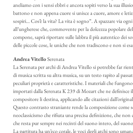
aneliamo con i sensi ebbri e ancora sopiti verso la sua illus
battono e non appena cuore si unisce a cuore, amore e letiz
sospiri… Cos’è la vita? La vita è sogno”. A spazzare via og
all’ungherese che, commovente per la dolcezza popolare de
compone, saprà riportare sulle labbra il più autentico dei sorri
delle piccole cose, le uniche che non tradiscono e non si es
Andrea Vitello
Serenata
La Serenata per archi di Andrea Vitello si potrebbe far rient
di musica scritta su altra musica, su un testo rapito al passa
peculiari proprietà e caratteristiche. I materiali che fungo
importati dalla Serenata K 239 di Mozart che ne definisce i
compositore li destina, applicando alle citazioni dall’origin
Questo contrasto straniante rende la composizione come so
neoclassicismo che rifiuta una precisa definizione, che non 
che resta pur sempre nei recinti del suono intero, del suon
La partitura ha un’eco corale, le voci degli archi sono uman