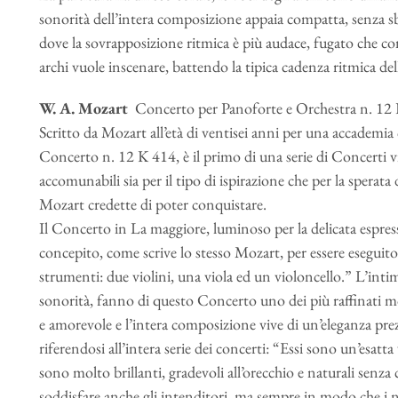
sonorità dell’intera composizione appaia compatta, senza sba
dove la sovrapposizione ritmica è più audace, fugato che c
archi vuole inscenare, battendo la tipica cadenza ritmica dell
W. A. Mozart
Concerto per Panoforte e Orchestra n. 12
Scritto da Mozart all’età di ventisei anni per una accademia
Concerto n. 12 K 414, è il primo di una serie di Concerti vi
accomunabili sia per il tipo di ispirazione che per la sperat
Mozart credette di poter conquistare.
Il Concerto in La maggiore, luminoso per la delicata espressi
concepito, come scrive lo stesso Mozart, per essere eseguit
strumenti: due violini, una viola ed un violoncello.” L’intimi
sonorità, fanno di questo Concerto uno dei più raffinati mode
e amorevole e l’intera composizione vive di un’eleganza prez
riferendosi all’intera serie dei concerti: “Essi sono un’esatta v
sono molto brillanti, gradevoli all’orecchio e naturali senza
soddisfare anche gli intenditori, ma sempre in modo che i 