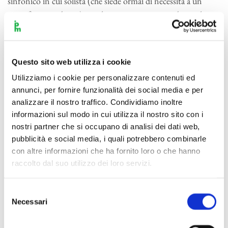
sinfonico in cui solista (che siede ormai di necessità a un
pianoforte moderno) e orchestra sperimentano da pari la
dialettica di una reciproca esaltazione.
Un’analoga ispirazione presiede alla
Settima sinfonia
(si noti,
Questo sito web utilizza i cookie
all’avvio del
Vivace
che finalmente deflagra dopo l’ampia,
Utilizziamo i cookie per personalizzare contenuti ed
divagante introduzione, il ruolo propulsivo del ritmo
annunci, per fornire funzionalità dei social media e per
puntato che aveva innervato il
Rondò
del
Concerto
):
analizzare il nostro traffico. Condividiamo inoltre
fragorosa musica di guerra, corroborata dall’ubiquo
informazioni sul modo in cui utilizza il nostro sito con i
protagonismo dei fiati, in grado di trasformare il rumore
nostri partner che si occupano di analisi dei dati web,
della Storia in pura euforia dionisiaca. Non a caso Wagner
pubblicità e social media, i quali potrebbero combinarle
lesse questa partitura audace, euforica ed energetica come
con altre informazioni che ha fornito loro o che hanno
l’apoteosi della danza: giudizio condivisibile per il ruolo
raccolto dal suo utilizzo dei loro servizi.
principe che vi assume il ritmo, perfino nel tempo lento, un
inconsueto, incantatorio
Allegretto
, ma che poco aiuta
Selezione
Necessari
l’ascoltatore odierno, la cui attenzione andrà allertata lungo
del
consenso
altri percorsi. Insomma, direbbe Figaro, «ed invece del