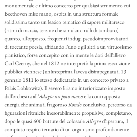
monumentale e ultimo concerto per qualsiasi strumento cui
Beethoven mise mano, ospita in una struttura formale
solidissima tanto un lessico tematico di sapore militaresco
(ritmi di marcia, terzine che simulano rulli di tamburo)
quanto, all’opposto, frequenti indugi pseudoimprovvisatori
di toccante poesia, affidando l’uno e gli altri a un virtuosismo
pianistico, forse concepito con in mente le doti dell’allievo
Carl Czerny, che nel 1812 ne interpretò la prima esecuzione
pubblica viennese (un’anteprima l’aveva disimpegnata il 13
gennaio 1811 lo stesso dedicatario in un concerto privato a
Palais Lobkowitz). Il severo lirismo interiorizzato imposto
dall’orchestra all’
Adagio un poco
mosso
e la contrapposta
energia che anima il fragoroso
Rondò
conclusivo, percorso da
figurazioni ritmiche inesorabilmente propulsive, completano,
dopo le quasi 600 battute del colossale
Allegro
d’apertura, il
compiuto respiro ternario di un organismo profondamente