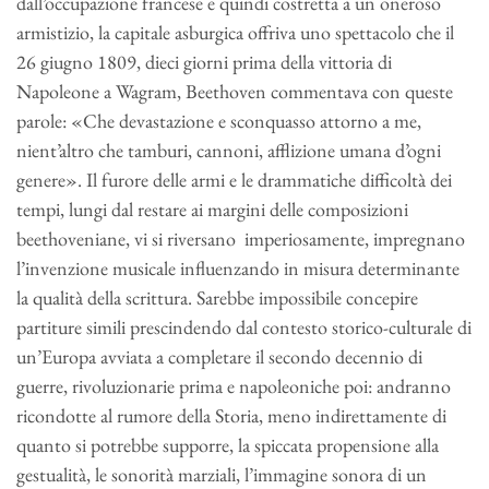
dall’occupazione francese e quindi costretta a un oneroso
armistizio, la capitale asburgica offriva uno spettacolo che il
26 giugno 1809, dieci giorni prima della vittoria di
Napoleone a Wagram, Beethoven commentava con queste
parole: «Che devastazione e sconquasso attorno a me,
nient’altro che tamburi, cannoni, afflizione umana d’ogni
genere». Il furore delle armi e le drammatiche difficoltà dei
tempi, lungi dal restare ai margini delle composizioni
beethoveniane, vi si riversano imperiosamente, impregnano
l’invenzione musicale influenzando in misura determinante
la qualità della scrittura. Sarebbe impossibile concepire
partiture simili prescindendo dal contesto storico-culturale di
un’Europa avviata a completare il secondo decennio di
guerre, rivoluzionarie prima e napoleoniche poi: andranno
ricondotte al rumore della Storia, meno indirettamente di
quanto si potrebbe supporre, la spiccata propensione alla
gestualità, le sonorità marziali, l’immagine sonora di un