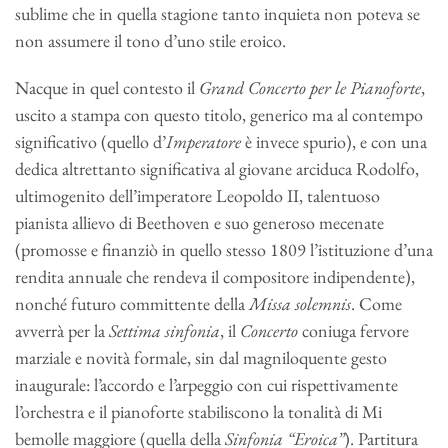
sublime che in quella stagione tanto inquieta non poteva se
non assumere il tono d’uno stile eroico.
Nacque in quel contesto il
Grand Concerto per le Pianoforte
,
uscito a stampa con questo titolo, generico ma al contempo
significativo (quello d’
Imperatore
è invece spurio), e con una
dedica altrettanto significativa al giovane arciduca Rodolfo,
ultimogenito dell’imperatore Leopoldo II, talentuoso
pianista allievo di Beethoven e suo generoso mecenate
(promosse e finanziò in quello stesso 1809 l’istituzione d’una
rendita annuale che rendeva il compositore indipendente),
nonché futuro committente della
Missa solemnis
. Come
avverrà per la
Settima sinfonia
, il
Concerto
coniuga fervore
marziale e novità formale, sin dal magniloquente gesto
inaugurale: l’accordo e l’arpeggio con cui rispettivamente
l’orchestra e il pianoforte stabiliscono la tonalità di Mi
bemolle maggiore (quella della
Sinfonia “Eroica”
). Partitura