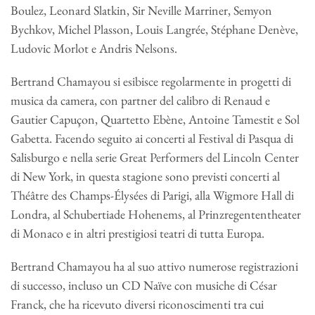
Boulez, Leonard Slatkin, Sir Neville Marriner, Semyon
Bychkov, Michel Plasson, Louis Langrée, Stéphane Denève,
Ludovic Morlot e Andris Nelsons.
Bertrand Chamayou si esibisce regolarmente in progetti di
musica da camera, con partner del calibro di Renaud e
Gautier Capuçon, Quartetto Ebène, Antoine Tamestit e Sol
Gabetta. Facendo seguito ai concerti al Festival di Pasqua di
Salisburgo e nella serie Great Performers del Lincoln Center
di New York, in questa stagione sono previsti concerti al
Théâtre des Champs-Élysées di Parigi, alla Wigmore Hall di
Londra, al Schubertiade Hohenems, al Prinzregententheater
di Monaco e in altri prestigiosi teatri di tutta Europa.
Bertrand Chamayou ha al suo attivo numerose registrazioni
di successo, incluso un CD Naïve con musiche di César
Franck, che ha ricevuto diversi riconoscimenti tra cui