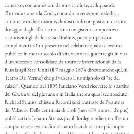
concerto, con ambizioni da musica d’arte, sviluppando
l’Introduzione e la Coda, curando invenzione melodica,
armonia e orchestrazione, dimostrando un gusto, un astuto
dosaggio degli effetti e un sicuro magistero compositivo
riconosciutigli dallo stesso Brahms, poco propenso ai
complimenti. Onnipresente nel celebrare qualsiasi evento
pubblico in mezzo secolo di vita viennese, godette già in vita
d’un successo consolidato da tournée internazionali dalla
Russia agli Stati Uniti (il 7 maggio 1874 diresse anche qui, al
Teatro Dal Verme) che gli valsero il nomignolo di “re del
valzer”. Quando nel 1895 l’anziano Verdi ricevette lo spartito
del
Guntram
del giovane e in Italia ancora quasi sconosciuto
Richard Strauss, chiese a Ricordi se si trattasse dell’«autore
dei Valzer». Delle centinaia di titoli (ben 479 numeri d’opus)
pubblicati da Johann Strauss jn., il florilegio odierno offre un
campione assai vario. Si alternano le architetture più ampie