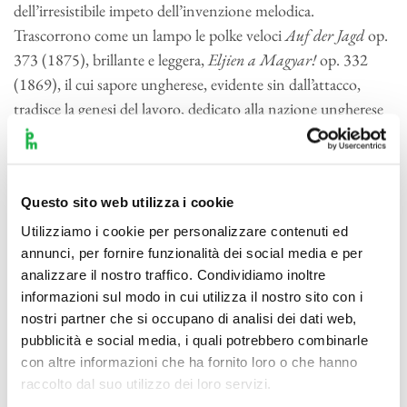
dell’irresistibile impeto dell’invenzione melodica.
Trascorrono come un lampo le polke veloci
Auf der Jagd
op.
373 (1875), brillante e leggera,
Eljien a Magyar!
op. 332
(1869), il cui sapore ungherese, evidente sin dall’attacco,
tradisce la genesi del lavoro, dedicato alla nazione ungherese
in vista di concerti organizzati in una nuova grande sala di
Budapest, e
Unter Donner und Blitz
op. 324 (1868), dal
passo rapido e dall’eloquio arguto. Meno frenetiche suonano
Questo sito web utilizza i cookie
le polke
Im Krapfenwald’l
op. 336 (1869), caratterizzata dal
tocco spiritoso del cucù e da altri richiami ornitologici,
Utilizziamo i cookie per personalizzare contenuti ed
annunci, per fornire funzionalità dei social media e per
Tritsch-Tratsch-Polka
op. 214 (1858), dal passo spedito e
analizzare il nostro traffico. Condividiamo inoltre
determinato,
Pizzicato-Polka
op. 234 (1870),
informazioni sul modo in cui utilizza il nostro sito con i
dall’invenzione originalissima e spiritosa, e
Annen Polka
op.
nostri partner che si occupano di analisi dei dati web,
117, la partitura più antica in programma (1852), miracolo
pubblicità e social media, i quali potrebbero combinarle
di eleganza e semplicità. Arricchisce il concerto – in cui non
con altre informazioni che ha fornito loro o che hanno
manca nemmeno un titolo, la
polka française
Feuerfest!
raccolto dal suo utilizzo dei loro servizi.
(1869), di Josef Strauss, il fratello minore con cui il re del