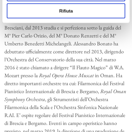
emergenti dell’attuale panorama musicale italiano. Ha
Rifiuta
iniziato lo studio del violino all’età di 11 anni; avviato
precocissimo alla direzione d’orchestra dal M° Vittorio
Bresciani, dal 2013 studia e si perfeziona sotto la guida del
M° Pier Carlo Orizio, del M° Donato Renzetti e del M°
Umberto Benedetti Michelangeli. Alessandro Bonato ha
debuttato ufficialmente come direttore nel 2013, dirigendo
l’Orchestra del Conservatorio della sua città. Nel marzo
2016 è stato chiamato a dirigere “Il Flauto Magico” di W.A.
Mozart presso la
Royal Opera House Muscat
in Oman. Ha
diretto importanti orchestre tra cui: Filarmonica del Festival
Pianistico Internazionale di Brescia e Bergamo,
Royal Oman
Symphony Orchestra
, gli Strumentisti dell’Orchestra
Filarmonica della Scala e l’Orchestra Sinfonica Nazionale
RAI. E’ ospite regolare del Festival Pianistico Internazionale
di Brescia e Bergamo. Eventi in campo operistico hanno
previsto, nel marzo 2019, la direzione di una produzione de