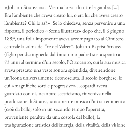
«Johann Strauss era a Vienna lo zar di tutte le gambe. […]
Era l’ambiente che aveva creato lui, o era lui che aveva creato
l’ambiente? Chi lo sa?». Se lo chiedeva, senza pervenire a una
risposta, il periodico «Scena illustrata» dopo che, il 6 giugno
1899, una folla imponente aveva accompagnato al Cimitero
centrale la salma del “re del Valzer”. Johann Baptist Strauss
(figlio per distinguerlo dall’omonimo padre) si era spento a
73 anni al termine d’un secolo, l’Ottocento, cui la sua musica
aveva prestato una veste sonora splendida, divenendone
un’icona universalmente riconosciuta. Il secolo borghese, le
cui «magnifiche sorti e progressive» Leopardi aveva
guardato con disincantato scetticismo, rinveniva nella
produzione di Strauss, unicamente musica d’intrattenimento
(cioè da ballo; solo in un secondo tempo l’operetta,
proveniente peraltro da una costola del ballo), la
trasfigurazione artistica dell’energia, della vitalità, della visione