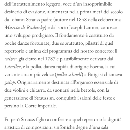
dell’intrattenimento leggero, voce d’un insopprimibile
desiderio di evasione, alimentata nella prima metà del secolo
da Johann Strauss padre (autore nel 1848 della celeberrima
Marcia di Radetzky
) e dal socio Joseph Lanner, conosce
uno sviluppo prodigioso. Il fondamento è costituito da
poche danze fortunate, due soprattutto, pilastri di quel
repertorio e anima del programma del nostro concerto: il
valzer
, già citato nel 1787 e plausibilmente derivato dal
Ländler
, e la polka, danza rapida di origine boema, la cui
variante ancor più veloce (
polka schnell
) a Parigi si chiamava
galop
. Originariamente destinata all’organico essenziale di
due violini e chitarra, da suonarsi nelle bettole, con la
generazione di Strauss sn. conquistò i saloni delle feste e
persino la Corte imperiale.
Fu però Strauss figlio a conferire a quel repertorio la dignità
artistica di composizioni sinfoniche degne d’una sala