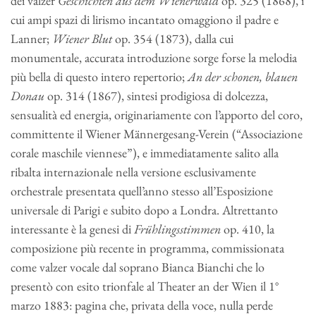
dei valzer
Geschichten aus dem Wienerwald
op. 325 (1868), i
cui ampi spazi di lirismo incantato omaggiono il padre e
Lanner;
Wiener Blut
op. 354 (1873), dalla cui
monumentale, accurata introduzione sorge forse la melodia
più bella di questo intero repertorio;
An der schonen, blauen
Donau
op. 314 (1867), sintesi prodigiosa di dolcezza,
sensualità ed energia, originariamente con l’apporto del coro,
committente il Wiener Männergesang-Verein (“Associazione
corale maschile viennese”), e immediatamente salito alla
ribalta internazionale nella versione esclusivamente
orchestrale presentata quell’anno stesso all’Esposizione
universale di Parigi e subito dopo a Londra. Altrettanto
interessante è la genesi di
Frühlingsstimmen
op. 410, la
composizione più recente in programma, commissionata
come valzer vocale dal soprano Bianca Bianchi che lo
presentò con esito trionfale al Theater an der Wien il 1°
marzo 1883: pagina che, privata della voce, nulla perde