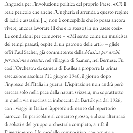
l’angoscia per l’involuzione politica del proprio Paese: «C’è il
reale pericolo che anche l’Ungheria si arrenda a questo regime
di ladri e assassini […] non è concepibile che io possa ancora
vivere, ancora lavorare (il che è lo stesso) in un paese così».
Le condizioni per comporre – «Mi sento come un musicista
dei tempi passati, ospite di un patrono delle arti» – gliele
offrì Paul Sacher, già committente della
Musica per archi,
percussione e celesta
, nel villaggio di Saanen, nel Bernese. Fu
così l’Orchestra da camera di Basilea a proporre la prima
esecuzione assoluta l’11 giugno 1940, il giorno dopo
l’ingresso dell’Italia in guerra. L’ispirazione non andrà però
cercata solo nella pace della natura svizzera, ma soprattutto
in quella via neoclassica imboccata da Bartók già dal 1926,
con i viaggi in Italia e l’approfondimento del repertorio
barocco. In particolare al concerto grosso, e al suo alternarsi
di solisti e del gruppo orchestrale completo, si rifà il
Divertimento. Un modello compositivo, aggiornato e