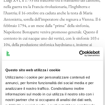
Luigi XVI, il 1793 era trascorso tra il frastuono dei cannoni,
nella guerra tra la Francia rivoluzionaria, l’Inghilterra e
l’Austria; il 16 ottobre era caduta anche la testa di Maria
Antonietta, sorella dell’imperatore che regnava a Vienna. Il 6
febbraio 1794, a un mese dalla “prima” della sinfonia,
Napoleone Bonaparte veniva promosso generale. Questo il
contesto in cui nacque uno dei vertici, con le sinfonie 103 e
104, della produzione sinfonica haydniana e, insieme ai
capolavori mozartiani del 1788, di un secolo intero. Il titolo
deriva dal meccanismo che inaugura l’Andante, il ticchettio
proposto dal pizzicato di violini II, violoncelli e bassi e dai
fagotti in staccato, sovrastato da una melodia elementare:
Questo sito web utilizza i cookie
ingredienti d’un movimento che andrà valutato, come tutta
Utilizziamo i cookie per personalizzare contenuti ed
la sinfonia, per il suo valore più profondo, come un prodigio
annunci, per fornire funzionalità dei social media e per
di costruzione formale sofistica e strumentazione. Elementi
analizzare il nostro traffico. Condividiamo inoltre
informazioni sul modo in cui utilizza il nostro sito con i
che non sfuggirono al giovane Beethoven, giunto a Vienna
nostri partner che si occupano di analisi dei dati web,
l’anno prima. Si presti attenzione, nelle peripezie d’un