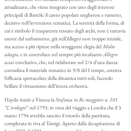
attualizzato, che viene integrato con uno degli interessi
principali di Bartók: il canto popolare ungherese e rumeno,
decisivo nell’invenzione tematica. La serenità della forma, di
cui è simbolo il trasparente tessuto degli archi, non è tuttavia
esente dal turbamento, già nell’Allegro non troppo iniziale,
ma acceso a più riprese nella struggente elegia del
Molto
adagio
, e in controluce nel sempre più incalzante
Allegro
assai
conclusivo, che, nel rielaborare nel 2/4 d’una danza
contadina il materiale tematico in 9/8 del I tempo, ostenta
l’efficacia spettacolare della dinamica tutti-soli, facendo
brillare il virtuosismo dell’intera orchestra.
Haydn iniziò a Vienna la
Sinfonia in Re maggiore n. 101
“L’orologio
” nel 1793, in vista del viaggio a Londra che il 3
marzo 1794 avrebbe sancito il trionfo della partitura,
completata in riva al Tamigi. Aperto dalla decapitazione di