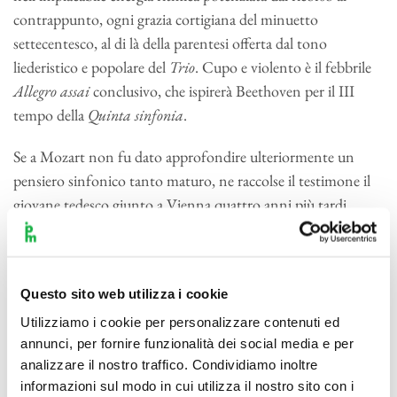
contrappunto, ogni grazia cortigiana del minuetto
settecentesco, al di là della parentesi offerta dal tono
liederistico e popolare del
Trio
. Cupo e violento è il febbrile
Allegro assai
conclusivo, che ispirerà Beethoven per il III
tempo della
Quinta sinfonia
.
Se a Mozart non fu dato approfondire ulteriormente un
pensiero sinfonico tanto maturo, ne raccolse il testimone il
giovane tedesco giunto a Vienna quattro anni più tardi.
Beethoven inaugurò la serie delle sue sinfonie, decisive per le
sorte del genere per tutto il secolo nuovo, il 2 aprile 1800 al
Teatro di Corte, a coronamento d’un concerto
Questo sito web utilizza i cookie
comprendente musica di Haydn e Mozart. Dedicata al
barone van Swieten, come una serie di sinfonie amburghesi
Utilizziamo i cookie per personalizzare contenuti ed
annunci, per fornire funzionalità dei social media e per
di Carl Philipp Emanuel Bach, la
Prima
si segnalò
analizzare il nostro traffico. Condividiamo inoltre
immediatamente per «molta arte, novità ed abbondanza di
informazioni sul modo in cui utilizza il nostro sito con i
idee». Armonicamente instabile e irto di dissonanze,