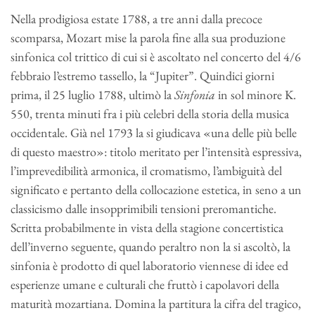
Nella prodigiosa estate 1788, a tre anni dalla precoce
scomparsa, Mozart mise la parola fine alla sua produzione
sinfonica col trittico di cui si è ascoltato nel concerto del 4/6
febbraio l’estremo tassello, la “Jupiter”. Quindici giorni
prima, il 25 luglio 1788, ultimò la
Sinfonia
in sol minore K.
550, trenta minuti fra i più celebri della storia della musica
occidentale. Già nel 1793 la si giudicava «una delle più belle
di questo maestro»: titolo meritato per l’intensità espressiva,
l’imprevedibilità armonica, il cromatismo, l’ambiguità del
significato e pertanto della collocazione estetica, in seno a un
classicismo dalle insopprimibili tensioni preromantiche.
Scritta probabilmente in vista della stagione concertistica
dell’inverno seguente, quando peraltro non la si ascoltò, la
sinfonia è prodotto di quel laboratorio viennese di idee ed
esperienze umane e culturali che fruttò i capolavori della
maturità mozartiana. Domina la partitura la cifra del tragico,