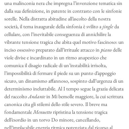
una malinconia nera che impregna l’invenzione tematica sin
dalla sua definizione, in patente in contrasto con le sinfonie
sorelle. Nella distratta abitudine all’ascolto della nostra
società, il tema inaugurale della sinfonia è svilito a
jingle
da
cellulare, con l’inevitabile conseguenza di annichilire la
vibrante tensione tragica che abita quel motivo fascinoso: un
inciso ossessivo preparato dall’irrituale attacco in
piano
delle
viole divise e incardinato in un ritmo anapestico che
comunica il disagio radicale di un’instabilità irrisolta,
l’impossibilità di fermare il piede su un punto d’appoggio
sicuro, un dinamismo affannoso, sospinto dall’urgenza di un
determinismo ineluttabile. Al I tempo segue la grazia delicata
del raccolto
Andante
in Mi bemolle maggiore, la cui scrittura
canonica cita gli stilemi dello stile severo. Il breve ma
fondamentale
Menuetto
ripristina la tensione tragica
dell’esordio in un torvo Do minore, cancellando,
nell’implacabile energia ritmica potenziata dal ricorso al