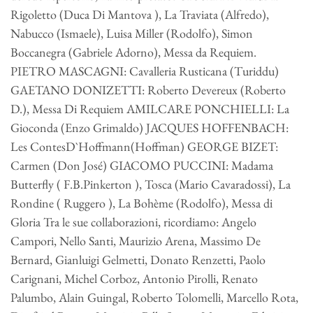
Rigoletto (Duca Di Mantova ), La Traviata (Alfredo),
Nabucco (Ismaele), Luisa Miller (Rodolfo), Simon
Boccanegra (Gabriele Adorno), Messa da Requiem.
PIETRO MASCAGNI: Cavalleria Rusticana (Turiddu)
GAETANO DONIZETTI: Roberto Devereux (Roberto
D.), Messa Di Requiem AMILCARE PONCHIELLI: La
Gioconda (Enzo Grimaldo) JACQUES HOFFENBACH:
Les ContesD`Hoffmann(Hoffman) GEORGE BIZET:
Carmen (Don José) GIACOMO PUCCINI: Madama
Butterfly ( F.B.Pinkerton ), Tosca (Mario Cavaradossi), La
Rondine ( Ruggero ), La Bohème (Rodolfo), Messa di
Gloria Tra le sue collaborazioni, ricordiamo: Angelo
Campori, Nello Santi, Maurizio Arena, Massimo De
Bernard, Gianluigi Gelmetti, Donato Renzetti, Paolo
Carignani, Michel Corboz, Antonio Pirolli, Renato
Palumbo, Alain Guingal, Roberto Tolomelli, Marcello Rota,