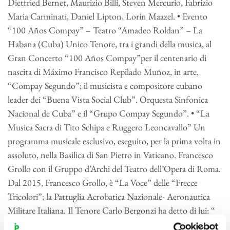
Dietfried Bernet, Maurizio Billi, Steven Mercurio, Fabrizio
Maria Carminati, Daniel Lipton, Lorin Maazel. • Evento
“100 Años Compay” – Teatro “Amadeo Roldan” – La
Habana (Cuba) Unico Tenore, tra i grandi della musica, al
Gran Concerto “100 Años Compay”per il centenario di
nascita di Máximo Francisco Repilado Muñoz, in arte,
“Compay Segundo”; il musicista e compositore cubano
leader dei “Buena Vista Social Club”. Orquesta Sinfonica
Nacional de Cuba” e il “Grupo Compay Segundo”. • “La
Musica Sacra di Tito Schipa e Ruggero Leoncavallo” Un
programma musicale esclusivo, eseguito, per la prima volta in
assoluto, nella Basilica di San Pietro in Vaticano. Francesco
Grollo con il Gruppo d’Archi del Teatro dell’Opera di Roma.
Dal 2015, Francesco Grollo, è “La Voce” delle “Frecce
Tricolori”; la Pattuglia Acrobatica Nazionale- Aeronautica
Militare Italiana. Il Tenore Carlo Bergonzi ha detto di lui: “
Voce, di rara bellezza, naturalmente dotata di luminoso