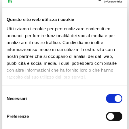
squillo argenteo e di carattere eroico….”
Nick The Nightfly
Questo sito web utilizza i cookie
Nick the Nightfly è nato a Glasgow, in Scozia, ma vive in
Utilizziamo i cookie per personalizzare contenuti ed
Italia dal 1982. Nick the Nightfly è conosciuto per il
annunci, per fornire funzionalità dei social media e per
programma radiofonico di nuove musiche e tendenze che ha
analizzare il nostro traffico. Condividiamo inoltre
introdotto in Italia vent’anni fa e che conduce tutt’ora,
informazioni sul modo in cui utilizza il nostro sito con i
“Monte Carlo Nights”, ma è anche un affermato cantante,
nostri partner che si occupano di analisi dei dati web,
pubblicità e social media, i quali potrebbero combinarle
suona la chitarra e compone brani di grande valore artistico,
con altre informazioni che ha fornito loro o che hanno
come quello scritto per Andrea Bocelli, “Semplicemente”,
raccolto dal suo utilizzo dei loro servizi.
con il testo di Maurizio Costanzo. Alla radio ha ospitato e
intervistato molti personaggi di grande prestigio come: Sting,
Selezione
Pat Metheny, Peter Gabriel, Andreas Vollenweider, Ryuichi
Necessari
del
Sakamoto, Brian Eno, Gino Vanelli, David Sylvian, Herbie
consenso
Hancock, Miriam Makeba, Caetano Veloso, Enya,Donald
Preferenze
Fagen, Wayne Shorter, Pino Daniele, F.Battiato, Micheal
McDonald, Ivano Fossati, Mark Knopfler, Annie Lennox e