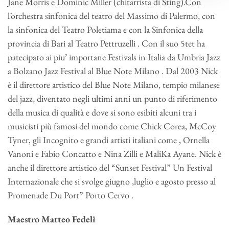
Jane Morris e Dominic Miller (chitarrista di Sting).Con
l’orchestra sinfonica del teatro del Massimo di Palermo, con
la sinfonica del Teatro Poletiama e con la Sinfonica della
provincia di Bari al Teatro Pettruzelli . Con il suo 5tet ha
patecipato ai piu’ importane Festivals in Italia da Umbria Jazz
a Bolzano Jazz Festival al Blue Note Milano . Dal 2003 Nick
è il direttore artistico del Blue Note Milano, tempio milanese
del jazz, diventato negli ultimi anni un punto di riferimento
della musica di qualità e dove si sono esibiti alcuni tra i
musicisti più famosi del mondo come Chick Corea, McCoy
Tyner, gli Incognito e grandi artisti italiani come , Ornella
Vanoni e Fabio Concatto e Nina Zilli e MaliKa Ayane. Nick è
anche il direttore artistico del “Sunset Festival” Un Festival
Internazionale che si svolge giugno ,luglio e agosto presso al
Promenade Du Port” Porto Cervo .
Maestro Matteo Fedeli