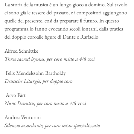
La storia della musica è un lungo gioco a domino. Sul tavolo
ci sono già le tessere del passato, e i compositori aggiungono
quelle del presente, così da preparare il futuro. In questo
programma lo fanno evocando secoli lontani, dalla pratica
del doppio coroalle figure di Dante e Raffaello.
Alfred Schnittke
Three
sacred
hymns,
per
coro
misto
a 4/8 voci
Felix Mendelssohn Bartholdy
Deutsche
Liturgie,
per
doppio
coro
Arvo Pärt
Nunc Dimittis, per coro misto a 4/8
voci
Andrea Venturini
Silenzio
assordante,
per
coro
misto
spazializzato