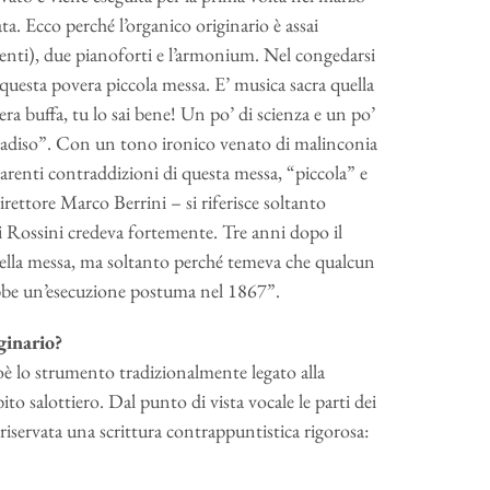
ata. Ecco perché l’organico originario è assai
menti), due pianoforti e l’armonium. Nel congedarsi
questa povera piccola messa. E’ musica sacra quella
a buffa, tu lo sai bene! Un po’ di scienza e un po’
aradiso”. Con un tono ironico venato di malinconia
arenti contraddizioni di questa messa, “piccola” e
direttore Marco Berrini – si riferisce soltanto
ui Rossini credeva fortemente. Tre anni dopo il
lla messa, ma soltanto perché temeva che qualcun
ebbe un’esecuzione postuma nel 1867”.
ginario?
è lo strumento tradizionalmente legato alla
to salottiero. Dal punto di vista vocale le parti dei
 riservata una scrittura contrappuntistica rigorosa: