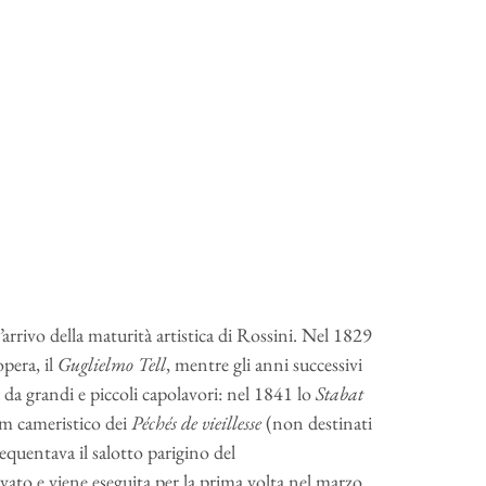
rrivo della maturità artistica di Rossini. Nel 1829
opera, il
Guglielmo Tell
, mentre gli anni successivi
 da grandi e piccoli capolavori: nel 1841 lo
Stabat
bum cameristico dei
Péchés de vieillesse
(non destinati
requentava il salotto parigino del
to e viene eseguita per la prima volta nel marzo