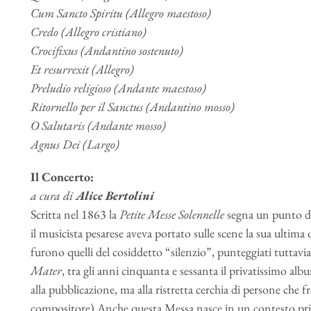
Cum Sancto Spiritu (Allegro maestoso)
Credo (Allegro cristiano)
Crocifixus (Andantino sostenuto)
Et resurrexit (Allegro)
Preludio religioso (Andante maestoso)
Ritornello per il Sanctus (Andantino mosso)
O Salutaris (Andante mosso)
Agnus Dei (Largo)
Il Concerto:
a cura di
Alice Bertolini
Scritta nel 1863 la
Petite Messe Solennelle
segna un punto d’a
il musicista pesarese aveva portato sulle scene la sua ultima 
furono quelli del cosiddetto “silenzio”, punteggiati tuttavia
Mater
, tra gli anni cinquanta e sessanta il privatissimo al
alla pubblicazione, ma alla ristretta cerchia di persone che f
compositore).Anche questa Messa nasce in un contesto priva