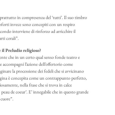
rattutto in compresenza del ‘tutti’. Il suo timbro
forti invece sono concepiti con un respiro
econdo interviene di rinforzo ad arricchire il
ti corali”.
 il Preludio religioso?
ente che in un certo qual senso fonde teatro e
he accompagni l’azione dell’offertorio come
ginare la processione dei fedeli che si avvicinano
a pagina è concepita come un contrappunto perfetto,
amente, nella frase che si trova in calce
un peau de coeur’. E’ innegabile che in questo grande
 cuore”.