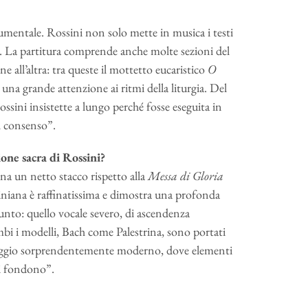
umentale. Rossini non solo mette in musica i testi
. La partitura comprende anche molte sezioni del
e all’altra: tra queste il mottetto eucaristico
O
 una grande attenzione ai ritmi della liturgia. Del
ssini insistette a lungo perché fosse eseguita in
l consenso”.
one sacra di Rossini?
a un netto stacco rispetto alla
Messa di Gloria
iniana è raffinatissima e dimostra una profonda
unto: quello vocale severo, di ascendenza
mbi i modelli, Bach come Palestrina, sono portati
guaggio sorprendentemente moderno, dove elementi
 si fondono”.