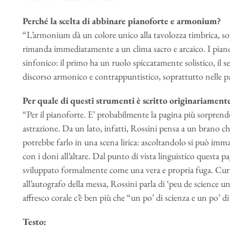
Perché la scelta di abbinare pianoforte e armonium?
“L’armonium dà un colore unico alla tavolozza timbrica, sop
rimanda immediatamente a un clima sacro e arcaico. I piano
sinfonico: il primo ha un ruolo spiccatamente solistico, il s
discorso armonico e contrappuntistico, soprattutto nelle par
Per quale di questi strumenti è scritto originariamente
“Per il pianoforte. E’ probabilmente la pagina più sorprend
astrazione. Da un lato, infatti, Rossini pensa a un brano c
potrebbe farlo in una scena lirica: ascoltandolo si può imma
con i doni all’altare. Dal punto di vista linguistico quest
sviluppato formalmente come una vera e propria fuga. Curios
all’autografo della messa, Rossini parla di ‘peu de science 
affresco corale c’è ben più che “un po’ di scienza e un po’ di
Testo: