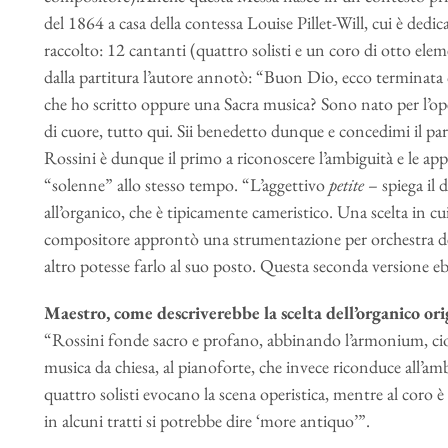
del 1864 a casa della contessa Louise Pillet-Will, cui è dedic
raccolto: 12 cantanti (quattro solisti e un coro di otto ele
dalla partitura l’autore annotò: “Buon Dio, ecco terminata 
che ho scritto oppure una Sacra musica? Sono nato per l’oper
di cuore, tutto qui. Sii benedetto dunque e concedimi il p
Rossini è dunque il primo a riconoscere l’ambiguità e le app
“solenne” allo stesso tempo. “L’aggettivo
petite
– spiega il 
all’organico, che è tipicamente cameristico. Una scelta in c
compositore approntò una strumentazione per orchestra de
altro potesse farlo al suo posto. Questa seconda versione 
Maestro, come descriverebbe la scelta dell’organico ori
“Rossini fonde sacro e profano, abbinando l’armonium, cio
musica da chiesa, al pianoforte, che invece riconduce all’ambi
quattro solisti evocano la scena operistica, mentre al coro è
in alcuni tratti si potrebbe dire ‘more antiquo’”.