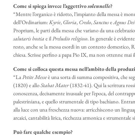
Come si spiega invece l’aggettivo
solennelle
?
“Mentre l’organico è ridotto, l’impianto della messa è mon
dell’Ordinarium:
Kyrie
,
Gloria
,
Credo
,
Sanctus
e
Agnus Dei
Proprium, le parti della messa che variano da una celebrazion
salutaris hostia
e il
Preludio religioso
. In generale è evidente
resto, anche se la messa esordì in un contesto domestico, Ro
chiesa. Scrisse perfino a papa Pio IX, ma non ottenne mai i
Come si colloca questa messa nell’ambito della produzi
“La
Petite Messe
è una sorta di summa compositiva, che segn
(1820) e allo
Stabat Mater
(1832-41). Qui la scrittura ross
conoscenza, decisamente inusuale per l’epoca, del contrapp
palestriniana, e quello strumentale di tipo bachiano. Entra
alla luce con una freschezza nuova: arricchiscono un lin
arcaici, cantabilità lirica, ricchezza armonica e strumentale
Può fare qualche esempio?