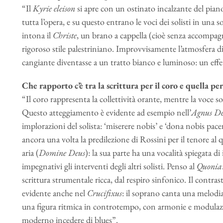
“Il
Kyrie eleison
si apre con un ostinato incalzante del pianofo
tutta l’opera, e su questo entrano le voci dei solisti in una s
intona il
Christe
, un brano a cappella (cioè senza accompag
rigoroso stile palestriniano. Improvvisamente l’atmosfera di
cangiante diventasse a un tratto bianco e luminoso: un effe
Che rapporto c’è tra la scrittura per il coro e quella per 
“Il coro rappresenta la collettività orante, mentre la voce sol
Questo atteggiamento è evidente ad esempio nell’
Agnus De
implorazioni del solista: ‘miserere nobis’ e ‘dona nobis pace
ancora una volta la predilezione di Rossini per il tenore al
aria (
Domine Deus
): la sua parte ha una vocalità spiegata 
impegnativi gli interventi degli altri solisti. Penso al
Quoni
scrittura strumentale ricca, dal respiro sinfonico. Il contra
evidente anche nel
Crucifixus
: il soprano canta una melodia 
una figura ritmica in controtempo, con armonie e modulazi
moderno incedere di blues”.