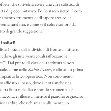
rte, che si rivelerà essere una cifra stilistica di
orta di gioco imitativo. Poi lo stacco netto: il coro
namento strumentale) di sapore arcaico, in
venta rarefatta, è come se il colore sonoro da
tto di grande suggestione”.
i solisti?
ista è quella dell’individuo di fronte al mistero.
i
, dove gli interventi corali rafforzano le
m’”. Dal punto di vista della scrittura si nota
 quale, come nello
Stabat Mater
, è affidata la prima
di impianto lirico operistico. Non sono meno
am
affidato al basso, dove si nota anche una
sto tra linea melodica e sfondo strumentale è
raccolta e riflessiva, mentre il pianoforte gioca su
oni ardite, che richiamano alla mente un