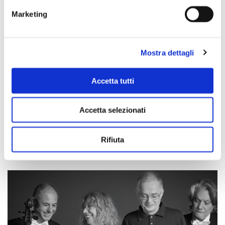
Violetta è strano… Sempre libera degg’io, da La traviata
Marketing
Duetto Teco io sto, da Un ballo in maschera
Brindisi, da La traviata
La donna è mobile, da Rigoletto
Mostra dettagli
JACQUES OFFENBACH
Accetta tutti
Ah quel diner, da La Perichole
JOHANN STRAUSS
Accetta selezionati
La marcia di Radetzky
Rifiuta