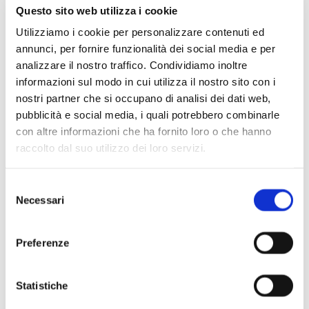
Questo sito web utilizza i cookie
Il Cast
Utilizziamo i cookie per personalizzare contenuti ed
Concerto di San Silvestro
annunci, per fornire funzionalità dei social media e per
Orchestra I Pomeriggi Musicali
analizzare il nostro traffico. Condividiamo inoltre
Direttore
Daniele Agiman
informazioni sul modo in cui utilizza il nostro sito con i
Tenore
Takuya Fujita
nostri partner che si occupano di analisi dei dati web,
pubblicità e social media, i quali potrebbero combinarle
Soprano
Gabriëlle Mouhlen
con altre informazioni che ha fornito loro o che hanno
raccolto dal suo utilizzo dei loro servizi.
Brindisi di mezzanotte con gli Artisti
Selezione
Necessari
Note di sala
del
consenso
GIUSEPPE VERDI
Preferenze
Sinfonia, da Oberto
Tacea la notte placida… di tale amor – Ah si ben mio… – Di
quella pira, da Il trovatore
Statistiche
Preludio atto primo – duetto Un dì felice eterea – aria