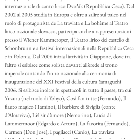
internazionale di canto lirico Dvořák (Repubblica Ceca). Dal
2002 al 2005 studia in Europa e oltre a salire sul palco nel
ruolo di protagonista de La traviata e La bohème al Teatro
lirico nazionale slovacco, partecipa anche a rappresentazioni
presso il Wiener Kammeroper, il Teatro lirico del castello di
Schönbrunn e a festival internazionali nella Repubblica Ceca
e in Polonia. Dal 2006 inizia l’attività in Giappone, dove tra
l’altro si esibisce come solista davanti all’erede al trono
imperiale cantando l’inno nazionale alla cerimonia di
inaugurazione del XXI Festival della cultura Yamaguchi
2006. Si esibisce inoltre in spettacoli in tutto il paese, tra cui
Yuzuru (nel ruolo di Yohyo), Così fan tutte (Ferrando), Il
flauto magico (Tamino), Il barbiere di Siviglia (conte
d’Almaviva), L’elisir d’amore (Nemorino), Lucia di
Lammermoor (Edgardo e Arturo), La favorita (Fernando),
Carmen (Don José), I pagliacci (Canio), La traviata