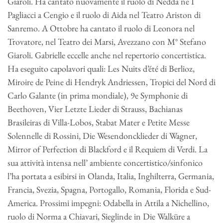
Giaroli. Ha cantato nuovamente il ruolo di Nedda ne I
Pagliacci a Cengio e il ruolo di Aida nel Teatro Ariston di
Sanremo. A Ottobre ha cantato il ruolo di Leonora nel
Trovatore, nel Teatro dei Marsi, Avezzano con M° Stefano
Giaroli. Gabrielle eccelle anche nel repertorio concertistica.
Ha eseguito capolavori quali: Les Nuits d’été di Berlioz,
Miroire de Peine di Hendryk Andriessen, Tropici del Nord di
Carlo Galante (in prima mondiale), 9e Symphonie di
Beethoven, Vier Letzte Lieder di Strauss, Bachianas
Brasileiras di Villa-Lobos, Stabat Mater e Petite Messe
Solennelle di Rossini, Die Wesendoncklieder di Wagner,
Mirror of Perfection di Blackford e il Requiem di Verdi. La
sua attività intensa nell’ ambiente concertistico/sinfonico
l’ha portata a esibirsi in Olanda, Italia, Inghilterra, Germania,
Francia, Svezia, Spagna, Portogallo, Romania, Florida e Sud-
America. Prossimi impegni: Odabella in Attila a Nichellino,
ruolo di Norma a Chiavari, Sieglinde in Die Walküre a