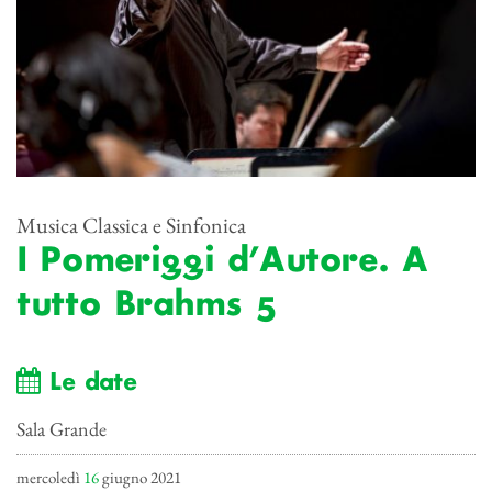
Musica Classica e Sinfonica
I Pomeriggi d’Autore. A
tutto Brahms 5
Le date
Sala Grande
mercoledì
16
giugno 2021