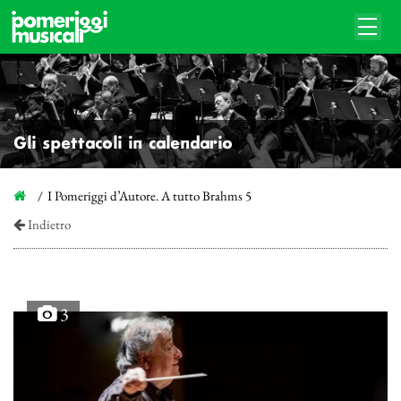
Gli spettacoli in calendario
I Pomeriggi d’Autore. A tutto Brahms 5
Indietro
3