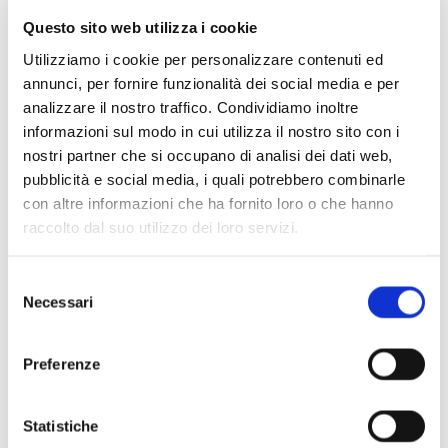
l’
Adagio
evoca in un clima di intimo, sacrale raccoglimento il
Questo sito web utilizza i cookie
mondo di casa Schumann (con un riferimento esplicito a
Utilizziamo i cookie per personalizzare contenuti ed
Robert, chiamato da amici e allievi «Mynheer Domine»),
annunci, per fornire funzionalità dei social media e per
mentre il virtuosismo trova spazio nel conclu­sivo rondò
à la
analizzare il nostro traffico. Condividiamo inoltre
Beethoven in cui il giovane Brahms dispiega l’arte, in cui
informazioni sul modo in cui utilizza il nostro sito con i
eccelle, della variazione.
nostri partner che si occupano di analisi dei dati web,
pubblicità e social media, i quali potrebbero combinarle
Raffaele Mellace
con altre informazioni che ha fornito loro o che hanno
raccolto dal suo utilizzo dei loro servizi.
Selezione
LOUIS LORTIE
pianoforte
Necessari
del
consenso
Per più di tre decenni, il pianista franco-canadese Louis
Preferenze
Lortie sì è esibito in tutto il mondo, ottenendo la fama di
essere uno degli artisti più versatili al mondo. Le sue
esibizioni, così come le sue pluripremiate registrazioni,
Statistiche