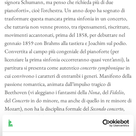
signora Schumann, ma penso che richieda più di due
pianoforti», cioè l’orchestra. Un anno dopo ha sognato di
trasformare questa mancata prima sinfonia in un concerto,
che tuttavia non venne pronto, tra ripensamenti, riscritture,
movimenti accantonati, prima del 1858, per debuttare nel
gennaio 1859 con Brahms alla tastiera e Joachim sul podio.
Convertita al campo più congeniale del pianoforte (per
licenziare la prima sinfonia occorreran­no quasi vent’anni), la
partitura si presenta come autentico
concerto symphonique
in
cui convivono i caratteri di entrambi i generi. Manifesto della
passione romantica, animata dall’impulso tragico di
Beethoven (vi aleggiano i fantasmi della
Nona
, del
Fidelio
,
del
Concerto
in do minore, ma anche di quello in re minore di
Mozart), non ha la disciplina formale del
Secondo concerto
,
ponendosi, per dirla con Piero Rattalino, come il
Primo
Faust
verso il
Faust
canonico. Se il monumentale, grandioso I
tempo rinnova ambizioni ignote sin dai tempi di Beethoven,