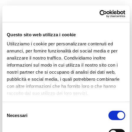
Orchestra i Pomeriggi Musicali
Governance
Storia
Direttore artistico
Direttore Emerito
Professori D’Orchestra
Questo sito web utilizza i cookie
Teatro Dal Verme
Utilizziamo i cookie per personalizzare contenuti ed
La Storia
I Protagonisti
annunci, per fornire funzionalità dei social media e per
I Festival
analizzare il nostro traffico. Condividiamo inoltre
Regolamento di Sala
informazioni sul modo in cui utilizza il nostro sito con i
Area Tecnica
Calendario
nostri partner che si occupano di analisi dei dati web,
Cartellone
pubblicità e social media, i quali potrebbero combinarle
I Pomeriggi Musicali
con altre informazioni che ha fornito loro o che hanno
Teatro Dal Verme
Biglietteria
raccolto dal suo utilizzo dei loro servizi.
Acquista
Selezione
Necessari
del
consenso