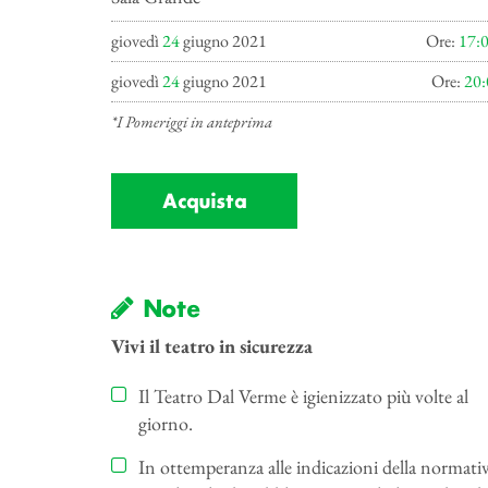
giovedì
24
giugno 2021
Ore:
17:
giovedì
24
giugno 2021
Ore:
20:
*I Pomeriggi in anteprima
Acquista
Note
Vivi il teatro in sicurezza
Il Teatro Dal Verme è igienizzato più volte al
giorno.
In ottemperanza alle indicazioni della normati