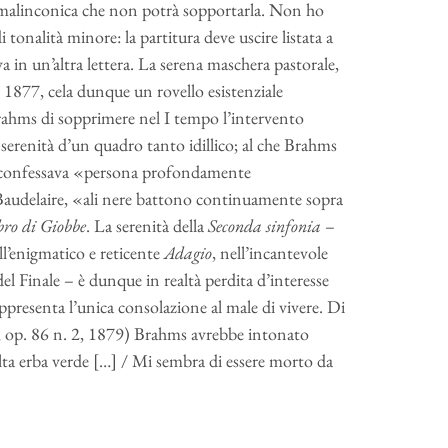
 malinconica che non potrà sopportarla. Non ho
di tonalità minore: la partitura deve uscire listata a
 in un’altra lettera. La serena maschera pastorale,
 1877, cela dunque un rovello esistenziale
ahms di sopprimere nel I tempo l’intervento
serenità d’un qua­dro tanto idillico; al che Brahms
 si confessava «persona profondamente
udelaire, «ali nere batto­no continuamente sopra
bro di Giobbe
. La serenità della
Seconda sinfonia
–
ll’enigmatico e reticente
Adagio
, nell’incantevole
del Finale – è dunque in realtà perdita d’interesse
ppresenta l’unica consolazione al male di vivere. Di
, op. 86 n. 2, 1879) Brahms avrebbe intonato
lta erba verde […] / Mi sembra di essere morto da