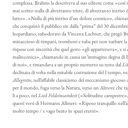
complessa. Brahms la descriveva al suo editore come «così
mai scritto nulla di altrettanto triste, di altrettanto intriso 
lutto». «Nulla di più intriso d’un dolore cosmico», chiosava
che conquistò il pubblico sin dalla “prima” del 30 dicembre
leopardiano, subodorato da Vincenz La­chner, che pregò Br
minac­cioso di timpani, tromboni e tuba per non turbare la 
rispose con sincerità che quel gesto «gli apparteneva», e
malinconica», chiamando in causa un’immagine degna di Ba
di noi», e rimandava a un proprio mottetto su testo dal
Li
declinata di volta nella mirabile costruzione del I tempo, ne
Allegretto
, nell’affabile classicismo del mecca­nismo giocoso 
per il mondo, fuga verso la Natura, verso un Altrove che ra
lì a poco, nel
Lied Feldeinsamkeit
(«So­litudine campestre»
questi versi di Hermann Allmers: «Riposo tranquillo nell’a
molto tempo / e vago beato in spazi eterni».