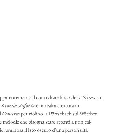
parente­mente il contraltare lirico della
Prima
sin
a
Seconda sinfonia
è in realtà creatura mi­
il
Concerto
per violino, a Pörtschach sul Wörther
e melodie che bisogna stare attenti a non cal­
e luminosa il lato oscuro d’una personalità