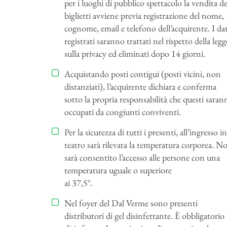
per i luoghi di pubblico spettacolo la vendita de
biglietti avviene previa registrazione del nome,
cognome, email e telefono dell’acquirente. I dat
registrati saranno trattati nel rispetto della legg
sulla privacy ed eliminati dopo 14 giorni.
Acquistando posti contigui (posti vicini, non
distanziati), l’acquirente dichiara e conferma
sotto la propria responsabilità che questi saran
occupati da congiunti conviventi.
Per la sicurezza di tutti i presenti, all’ingresso in
teatro sarà rilevata la temperatura corporea. N
sarà consentito l’accesso alle persone con una
temperatura uguale o superiore
ai 37,5°.
Nel foyer del Dal Verme sono presenti
distributori di gel disinfettante. È obbligatorio