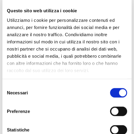
Pinocchio è un lungo viaggio di crescita, è una bella storia sul
diventare grandi, sul trasformarsi da burattini in bambini
Questo sito web utilizza i cookie
veri.
Utilizziamo i cookie per personalizzare contenuti ed
annunci, per fornire funzionalità dei social media e per
L’augurio più grande che possiamo fare a tutti i giovanissimi
analizzare il nostro traffico. Condividiamo inoltre
artisti coinvolti nei concerti e ai giovanissimi spettatori (e forse
informazioni sul modo in cui utilizza il nostro sito con i
futuri artisti) è proprio questo: ascoltare le vocine dei genitori e
nostri partner che si occupano di analisi dei dati web,
della propria coscienza per diventare grandi, e diventare
pubblicità e social media, i quali potrebbero combinarle
VERI bambini e ragazzi, costruttori del mondo presente e
con altre informazioni che ha fornito loro o che hanno
raccolto dal suo utilizzo dei loro servizi.
futuro.
Manuel Renga & Daniele Parziani
Selezione
Necessari
del
consenso
Preferenze
Statistiche