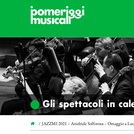
Gli spettacoli in ca
JAZZMI 2021 – Anidride Solforosa – Omaggio a Luci