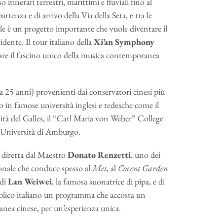
inerari terrestri, marittimi e fluviali fino al
tenza e di arrivo della Via della Seta, e tra le
ale è un progetto importante che vuole diventare il
dente. Il tour italiano della
Xi’an Symphony
tare il fascino unico della musica contemporanea
 25 anni) provenienti dai conservatori cinesi più
o in famose università inglesi e tedesche come il
tà del Galles, il “Carl Maria von Weber” College
l’Università di Amburgo.
, diretta dal Maestro
Donato Renzetti
, uno dei
zionale che conduce spesso al
Met,
al
Covent Garden
 di
Lan Weiwei
, la famosa suonatrice di pipa, e di
bblico italiano un programma che accosta un
anea cinese, per un’esperienza unica.