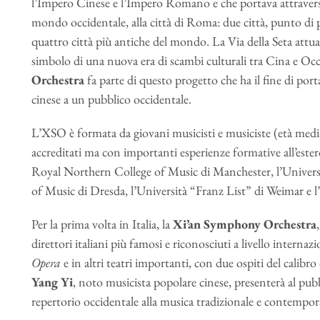
l’Impero Cinese e l’Impero Romano e che portava attraverso it
mondo occidentale, alla città di Roma: due città, punto di par
quattro città più antiche del mondo. La Via della Seta attu
simbolo di una nuova era di scambi culturali tra Cina e Occi
Orchestra
fa parte di questo progetto che ha il fine di por
cinese a un pubblico occidentale.
L’XSO è formata da giovani musicisti e musiciste (età media
accreditati ma con importanti esperienze formative all’ester
Royal Northern College of Music di Manchester, l’Universi
of Music di Dresda, l’Università “Franz List” di Weimar e 
Per la prima volta in Italia, la
Xi’an Symphony Orchestra
direttori italiani più famosi e riconosciuti a livello interna
Opera
e in altri teatri importanti, con due ospiti del calibro
Yang Yi
, noto musicista popolare cinese, presenterà al pu
repertorio occidentale alla musica tradizionale e contempor