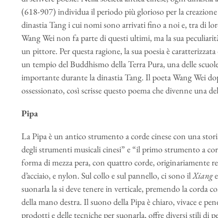
(618-907) individua il periodo più glorioso per la creazione
dinastia Tang i cui nomi sono arrivati fino a noi e, tra di 
Wang Wei non fa parte di questi ultimi, ma la sua peculiari
un pittore. Per questa ragione, la sua poesia è caratterizzat
un tempio del Buddhismo della Terra Pura, una delle scuol
importante durante la dinastia Tang. Il poeta Wang Wei dop
ossessionato, così scrisse questo poema che divenne una dell
Pipa
La Pipa è un antico strumento a corde cinese con una stori
degli strumenti musicali cinesi” e “il primo strumento a cord
forma di mezza pera, con quattro corde, originariamente realiz
d’acciaio, e nylon. Sul collo e sul pannello, ci sono il
Xiang
e
suonarla la si deve tenere in verticale, premendo la corda 
della mano destra. Il suono della Pipa è chiaro, vivace e pen
prodotti e delle tecniche per suonarla, offre diversi stili 