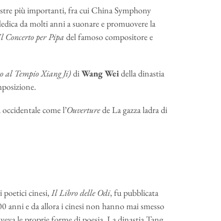
chestre più importanti, fra cui China Symphony
edica da molti anni a suonare e promuovere la
Il Concerto per Pipa
del famoso compositore e
o al Tempio Xiang Ji)
di
Wang Wei
della dinastia
mposizione.
a occidentale come l’
Ouverture
de La gazza ladra di
 poetici cinesi,
Il Libro delle Odi
, fu pubblicata
500 anni e da allora i cinesi non hanno mai smesso
 aveva le proprie forme di poesia. La dinastia Tang