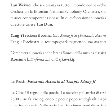
Lan Weiwei
, che si è esibita in tutto il mondo con le or
Orchestra e la Estonian National Symphony Orchestra, si d
musica contemporanea cinese. In quest’occasione suonerà
direttore cinese
Tan Dun.
Yang Yi
reciterà il poema
Guo Xiang Ji Si (Passando Accant
Tang, e l’orchestra lo accompagnerà eseguendo una sua co
L’orchestra suonerà anche brani famosi della musica classic
Rossini
e la
Sinfonia n.5
di
Čajkovskij
.
La Poesia:
Passando Accanto al Tempio Xiang Ji
La Cina è il regno della poesia. La raccolta più antica di testi
2500 anni fa, raccogliendo le poesie popolari degli ultimi 
di scrivere poesie. Nella società antica cinese, ogni dinastia