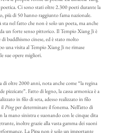
 poetica. Ci sono stati oltre 2.300 poeti durante la
loro, più di 50 hanno raggiunto fama nazionale.
tà sta nel fatto che non è solo un poeta, ma anche
a da un forte senso pittorico. Il Tempio Xiang Ji è
e di buddhismo cinese, ed è stato molto
o una visita al Tempio Xiang Ji ne rimase
e sue opere migliori.
a di oltre 2000 anni, nota anche come “la regina
e pizzicate”. Fatto di legno, la cassa armonica è a
zato in filo di seta, adesso realizzato in filo
 il
Ping
per determinare il fonema. Nell’atto di
con la mano sinistra e suonando con le cinque dita
etrante, inoltre grazie alla vasta gamma dei suoni
di performance. La Pipa non è solo un importante