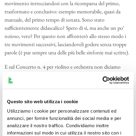
movimento intrecciandosi con la ricomparsa del primo,
trasformato e conclusivo: esempio memorabile, quasi da
manuale, del primo tempo di sonata. Sono stato
sufficientemente didascalico? Spero di sì, ma anche un po’
noioso, vero? Per questo non affronterò allo stesso modo i
tre movimenti successivi, lasciandoveli godere senza troppe
parole (è pur sempre una delle più belle sinfonie mai scritte).
E sul Concerto n. 4 per violino e orchestra non diciamo
nulla? Beh visto che ho occupato più spazio con l’altro brano
in programma vi dico solo: tralasciamo il primo movimento,
piuttosto di routine per Mozart, e tutto sommato anche il
terzo (un Rondò basato su un rustico tema di danza), ma
Questo sito web utilizza i cookie
concentriamoci sul secondo, un Adagio che, pur senza
Utilizziamo i cookie per personalizzare contenuti ed
toccare i vertici di altre sue composizioni, basterebbe a
annunci, per fornire funzionalità dei social media e per
garantire al grande compositore l’accesso all’empireo
analizzare il nostro traffico. Condividiamo inoltre
musicale.
informazioni sul modo in cui utilizza il nostro sito con i