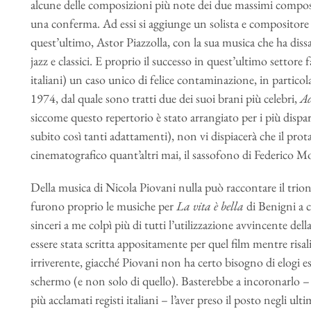
alcune delle composizioni più note dei due massimi composi
una conferma. Ad essi si aggiunge un solista e compositore
quest’ultimo, Astor Piazzolla, con la sua musica che ha dissac
jazz e classici. E proprio il successo in quest’ultimo settore
italiani) un caso unico di felice contaminazione, in particol
1974, dal quale sono tratti due dei suoi brani più celebri,
Ad
siccome questo repertorio è stato arrangiato per i più dispa
subito così tanti adattamenti), non vi dispiacerà che il pr
cinematografico quant’altri mai, il sassofono di Federico Mon
Della musica di Nicola Piovani nulla può raccontare il trio
furono proprio le musiche per
La vita è bella
di Benigni a c
sinceri a me colpì più di tutti l’utilizzazione avvincente de
essere stata scritta appositamente per quel film mentre risa
irriverente, giacché Piovani non ha certo bisogno di elogi 
schermo (e non solo di quello). Basterebbe a incoronarlo – 
più acclamati registi italiani – l’aver preso il posto negli ult