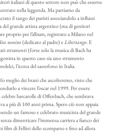
tori italiani di questo settore non può che esserne
 entrato nella leggenda. Ma partiamo da
rato il tango dei puristi associandolo a influssi
 fa del grande artista argentino (ma di genitori
are proprio per l’album, registrato a Milano nel
ios nonino
(dedicato al padre) e
Libertango
. E
rati strumenti (forse solo la musica di Bach ha
otagonista in questo caso sia uno strumento
delci, l’icona del sassofono in Italia.
nfo meglio dei brani che ascolteremo, visto che
ondurlo a vincere l’oscar nel 1999. Per essere
lla celebre barcarolle di Offenbach, che sembrava
liva a più di 100 anni prima. Spero ciò non appaia
essendo un famoso e celebrato musicista del grande
senza dimenticare l’immensa carriera a fianco dei
imi film di Fellini dello scomparso e fino ad allora