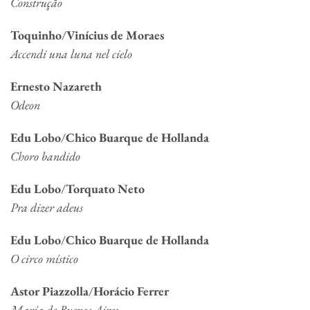
Construção
Toquinho
/
Vinícius de Moraes
Accendi una luna nel cielo
Ernesto Nazareth
Odeon
Edu Lobo
/
Chico Buarque de Hollanda
Choro bandido
Edu Lobo
/
Torquato Neto
Pra dizer adeus
Edu Lobo
/
Chico Buarque de Hollanda
O circo místico
Astor Piazzolla
/
Horácio Ferrer
Mar
í
a de Buenos Aires