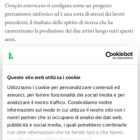
Coração americano
si configura come un progetto
prettamente sinfonico ed è una sorta di sintesi dei lavori
precedenti, il risultato dello spirito di ricerca che ha
caratterizzato la produzione dei due artisti lungo tutti questi
anni.
Il repertorio del concerto comprende sia brani di grandi
autori moderni come Chico Buarque de Hollanda, Edu
Lobo e il meno conosciuto ma straordinario Guinga, sia
Questo sito web utilizza i cookie
materiale più antico riconducibile alla forma del maxixe,
come in Corta-Jaca di Chiquinha Gonzaga, già citato da
Utilizziamo i cookie per personalizzare contenuti ed
annunci, per fornire funzionalità dei social media e per
Darius Milhaud nel suo Le Boeuf sur le toit, e dello
choro
,
analizzare il nostro traffico. Condividiamo inoltre
come nel caso di Odeon di Ernesto Nazareth, spesso
informazioni sul modo in cui utilizza il nostro sito con i
classificato come “tango brasiliano”.
nostri partner che si occupano di analisi dei dati web,
pubblicità e social media, i quali potrebbero combinarle
E a proposito di tango, il concerto si conclude con María de
con altre informazioni che ha fornito loro o che hanno
Buenos Aires di Astor Piazzolla, tratto dall’omonima opera
raccolto dal suo utilizzo dei loro servizi.