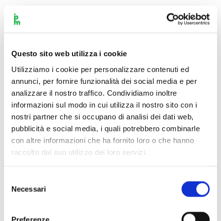
Per tutta la durata della “residenza” live di Einaudi,
il Teatro
Dal Verme ospita
Walden
,
un’installazione musicata dal
compositore piemontese e che rende omaggio a Henry
David Thoreau, filosofo, scrittore e poeta statunitense che
Questo sito web utilizza i cookie
già ai primi dell’Ottocento rifletteva su temi tuttora di
Utilizziamo i cookie per personalizzare contenuti ed
grande attualità: il consumismo della società; l’ecologia; e il
annunci, per fornire funzionalità dei social media e per
rapporto dell’uomo con l’ambiente.
analizzare il nostro traffico. Condividiamo inoltre
informazioni sul modo in cui utilizza il nostro sito con i
nostri partner che si occupano di analisi dei dati web,
Scopri di più su Walden
pubblicità e social media, i quali potrebbero combinarle
con altre informazioni che ha fornito loro o che hanno
raccolto dal suo utilizzo dei loro servizi.
Biglietteria
Selezione
Vip Pack: Settore Gold
€ 283,00 –
Settore Gold
€ 98,00
Necessari
del
–
Settore A
€ 87,00 –
Settore B
€ 75,00 –
Settore C
€
consenso
64,00 –
Balconata
€ 41,00
Preferenze