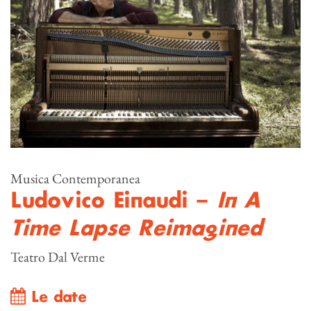
Musica Contemporanea
Ludovico Einaudi –
In A
Time Lapse Reimagined
Teatro Dal Verme
Le date