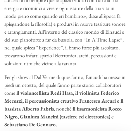
cui cerchi di riempire quello spazio vuoto con tutta la tua
energia e ricominci a vivere ogni istante della tua vita in
modo pieno come quando eri bambino», disse all’epoca fa
spiegandone la filosofia) e prodursi in nuove tessiture sonore
e arrangiamenti. All’interno del classico mondo di Einaudi e
del suo pianoforte a far da bussola, con “In A Time Lapse”,
nel quale spicca “Experience”, il brano forse più ascoltato,
trovarono infatti spazio l’elettronica, archi, percussioni e
soluzioni ritmiche vicine alla taranta.
Per gli show al Dal Verme di quest’anno, Einaudi ha messo in
piedi un ottetto, del quale fanno parte storici collaboratori
come
il violoncellista Redi Hasa, il violinista Federico
Mecozzi, il percussionista creativo Francesco Arcuri e il
bassista Alberto Fabris
, nonché
il fisarmonicista Rocco
Nigro, Gianluca Mancini (tastiere ed elettronica) e
Sebastiano De Gennaro.