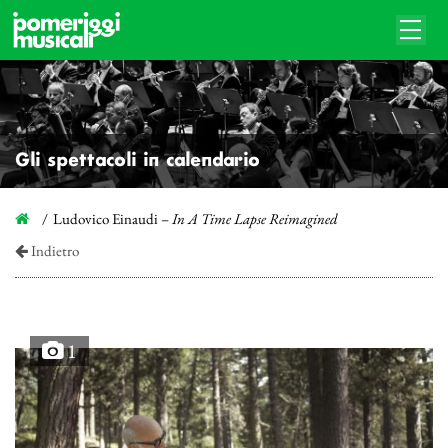
Gli spettacoli in calendario
Ludovico Einaudi –
In A Time Lapse Reimagined
Indietro
1