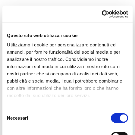
Orchestra i Pomeriggi Musicali
Governance
Storia
Direttore artistico
Direttore Emerito
Professori D’Orchestra
Questo sito web utilizza i cookie
Teatro Dal Verme
Utilizziamo i cookie per personalizzare contenuti ed
La Storia
I Protagonisti
annunci, per fornire funzionalità dei social media e per
I Festival
analizzare il nostro traffico. Condividiamo inoltre
Regolamento di Sala
informazioni sul modo in cui utilizza il nostro sito con i
Area Tecnica
Calendario
nostri partner che si occupano di analisi dei dati web,
Cartellone
pubblicità e social media, i quali potrebbero combinarle
I Pomeriggi Musicali
con altre informazioni che ha fornito loro o che hanno
Teatro Dal Verme
Biglietteria
raccolto dal suo utilizzo dei loro servizi.
Acquista
Selezione
Necessari
del
consenso