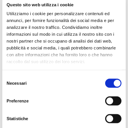
Questo sito web utilizza i cookie
Posto unico numerato 5,00 €
Per scoprire tutti i concerti di
MITO SettembreMusica
Utilizziamo i cookie per personalizzare contenuti ed
annunci, per fornire funzionalità dei social media e per
2016
visita il sito:
www.mitosettembremusica.it
analizzare il nostro traffico. Condividiamo inoltre
informazioni sul modo in cui utilizza il nostro sito con i
nostri partner che si occupano di analisi dei dati web,
Il Cast
pubblicità e social media, i quali potrebbero combinarle
Thomas Leleu Sextet
con altre informazioni che ha fornito loro o che hanno
raccolto dal suo utilizzo dei loro servizi.
Thomas Leleu, basso tuba
Laurent Manaud-Pallas, Nadim Garfi, violini
Selezione
Wissem Ben Ammar, viola
Necessari
del
Xavier Châtillon, violoncello
consenso
Mathieu Martin, contrabbasso
Preferenze
Statistiche
Note di sala