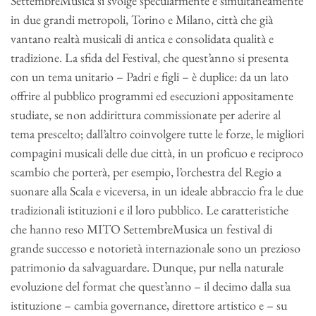
SettembreMusica si svolge specularmente e simultaneamente
in due grandi metropoli, Torino e Milano, città che già
vantano realtà musicali di antica e consolidata qualità e
tradizione. La sfida del Festival, che quest’anno si presenta
con un tema unitario – Padri e figli – è duplice: da un lato
offrire al pubblico programmi ed esecuzioni appositamente
studiate, se non addirittura commissionate per aderire al
tema prescelto; dall’altro coinvolgere tutte le forze, le migliori
compagini musicali delle due città, in un proficuo e reciproco
scambio che porterà, per esempio, l’orchestra del Regio a
suonare alla Scala e viceversa, in un ideale abbraccio fra le due
tradizionali istituzioni e il loro pubblico. Le caratteristiche
che hanno reso MITO SettembreMusica un festival di
grande successo e notorietà internazionale sono un prezioso
patrimonio da salvaguardare. Dunque, pur nella naturale
evoluzione del format che quest’anno – il decimo dalla sua
istituzione – cambia governance, direttore artistico e – su