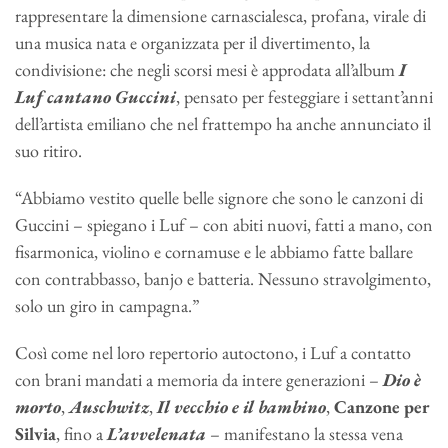
rappresentare la dimensione carnascialesca, profana, virale di
una musica nata e organizzata per il divertimento, la
condivisione: che negli scorsi mesi è approdata all’album
I
Luf cantano Guccini
, pensato per festeggiare i settant’anni
dell’artista emiliano che nel frattempo ha anche annunciato il
suo ritiro.
“Abbiamo vestito quelle belle signore che sono le canzoni di
Guccini – spiegano i Luf – con abiti nuovi, fatti a mano, con
fisarmonica, violino e cornamuse e le abbiamo fatte ballare
con contrabbasso, banjo e batteria. Nessuno stravolgimento,
solo un giro in campagna.”
Così come nel loro repertorio autoctono, i Luf a contatto
con brani mandati a memoria da intere generazioni –
Dio è
morto
,
Auschwitz
,
Il vecchio e il bambino
,
Canzone per
Silvia
, fino a
L’avvelenata
– manifestano la stessa vena