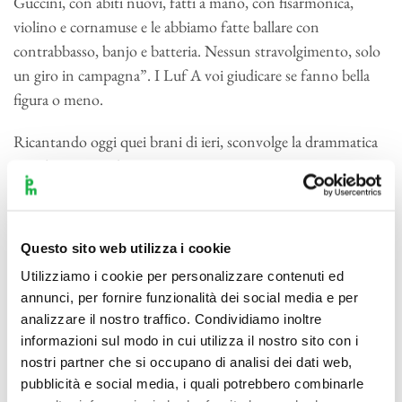
Guccini, con abiti nuovi, fatti a mano, con fisarmonica,
violino e cornamuse e le abbiamo fatte ballare con
contrabbasso, banjo e batteria. Nessun stravolgimento, solo
un giro in campagna”. I Luf A voi giudicare se fanno bella
figura o meno.
Ricantando oggi quei brani di ieri, sconvolge la drammatica
attualità, poesie davvero senza tempo in un tempo senza
poesia. Speriamo che chi come noi è cresciuto a pane e
Guccini, non si senta offeso da questa irriverente lettura e chi
invece ha la fortuna di avere oggi 20 anni, possa
Questo sito web utilizza i cookie
accompagnare il viaggio della vita con una colonna sonora di
Utilizziamo i cookie per personalizzare contenuti ed
cui essere fiero anche fra trent’anni.
annunci, per fornire funzionalità dei social media e per
analizzare il nostro traffico. Condividiamo inoltre
informazioni sul modo in cui utilizza il nostro sito con i
nostri partner che si occupano di analisi dei dati web,
pubblicità e social media, i quali potrebbero combinarle