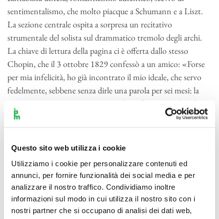
sentimentalismo, che molto piacque a Schumann e a Liszt.
La sezione centrale ospita a sorpresa un recitativo
strumentale del solista sul drammatico tremolo degli archi.
La chiave di lettura della pagina ci è offerta dallo stesso
Chopin, che il 3 ottobre 1829 confessò a un amico: «Forse
per mia infelicità, ho già incontrato il mio ideale, che servo
fedelmente, sebbene senza dirle una parola per sei mesi: la
sogno di notte e mi ha ispirato l’
Adagio
[recte
Larghetto
] del
mio
Concerto
». Si trattava di Konstancja Gladkowska,
studentessa di canto al conservatorio di Varsavia, ignara del
timido ammiratore. L’
Allegro vivace
finale, virtuosistico
Questo sito web utilizza i cookie
come l’intero concerto, è dominato dallo spirito della danza:
Utilizziamo i cookie per personalizzare contenuti ed
se il primo tema arieggia a un valzer, il secondo è a ritmo di
annunci, per fornire funzionalità dei social media e per
mazurka, finché l’euforica coda, con l’ultimo acceso contrasto
analizzare il nostro traffico. Condividiamo inoltre
di questo concerto dai tanti colori, non capovolge il modo in
informazioni sul modo in cui utilizza il nostro sito con i
maggiore.
nostri partner che si occupano di analisi dei dati web,