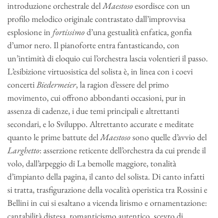
introduzione orchestrale del
Maestoso
esordisce con un
profilo melodico originale contrastato dall’improvvisa
esplosione in
fortissimo
d’una gestualità enfatica, gonfia
d’umor nero. Il pianoforte entra fantasticando, con
un’intimità di eloquio cui l’orchestra lascia volentieri il passo.
L’esibizione virtuosistica del solista è, in linea con i coevi
concerti
Biedermeier
, la ragion d’essere del primo
movimento, cui offrono abbondanti occasioni, pur in
assenza di cadenze, i due temi principali e altrettanti
secondari, e lo Sviluppo. Altrettanto accurate e meditate
quanto le prime battute del
Maestoso
sono quelle d’avvio del
Larghetto
: asserzione reticente dell’orchestra da cui prende il
volo, dall’arpeggio di La bemolle maggiore, tonalità
d’impianto della pagina, il canto del solista. Di canto infatti
si tratta, trasfigurazione della vocalità operistica tra Rossini e
Bellini in cui si esaltano a vicenda lirismo e ornamentazione:
cantabilità distesa, romanticismo autentico, scevro di