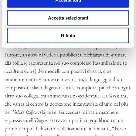
primo tema non ammonirà a godere d’una vita fin troppo
breve.
Accetta selezionati
Il concerto si conclude sull’invenzione tematica
schiettamente russa del Finale della popolarissima
Serenata
Rifiuta
per archi
(1880) che Čajkovskij sottopose al giudizio del
mondo il 30 ottobre 1881 a Mosca. La composizione, che
l’autore, ansioso di vederla pubblicata, dichiarava di «amare
alla follia», rappresenta nel suo complesso l’assimilazione (e
acculturazione) dei modelli compositivi classici, cioè
eminentemente viennesi e mozartiani, al linguaggio d’un
compositore slavo di genio, sintesi compiuta, più che in ogni
altro suo collega, tra anime russa e occidentale. La
Serenata
,
che vanta al centro la perfezione incantatoria di uno dei più
bei
Valzer
čajkovskijani e il succedersi di varie maschere
espressive nell’
Elegia
, si trova in perfetto equilibrio tra un
primo tempo, dichiarato esplicitamente, in italiano, “Pezzo