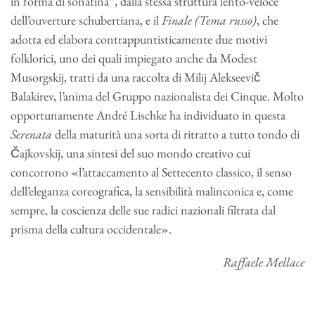
in forma di sonatina”, dalla stessa struttura lento-veloce
dell’ouverture schubertiana, e il
Finale
(Tema russo)
, che
adotta ed elabora contrappuntisticamente due motivi
folklorici, uno dei quali impiegato anche da Modest
Musorgskij, tratti da una raccolta di Milij Alekseevič
Balakirev, l’anima del Gruppo nazionalista dei Cinque. Molto
opportunamente André Lischke ha individuato in questa
Serenata
della maturità una sorta di ritratto a tutto tondo di
Čajkovskij, una sintesi del suo mondo creativo cui
concorrono «l’attaccamento al Settecento classico, il senso
dell’eleganza coreografica, la sensibilità malinconica e, come
sempre, la coscienza delle sue radici nazionali filtrata dal
prisma della cultura occidentale».
Raffaele Mellace