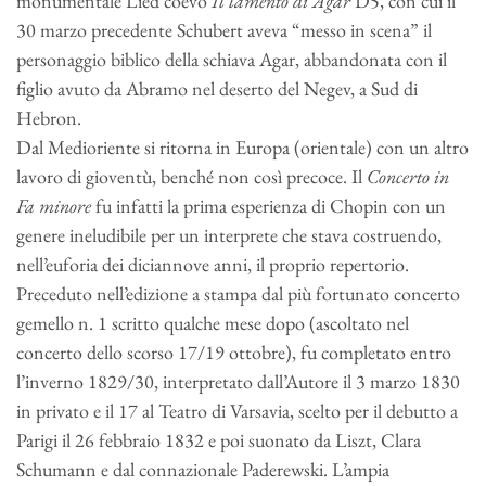
monumentale Lied coevo
Il lamento di Agar
D5, con cui il
30 marzo precedente Schubert aveva “messo in scena” il
personaggio biblico della schiava Agar, abbandonata con il
figlio avuto da Abramo nel deserto del Negev, a Sud di
Hebron.
Dal Medioriente si ritorna in Europa (orientale) con un altro
lavoro di gioventù, benché non così precoce. Il
Concerto in
Fa minore
fu infatti la prima esperienza di Chopin con un
genere ineludibile per un interprete che stava costruendo,
nell’euforia dei diciannove anni, il proprio repertorio.
Preceduto nell’edizione a stampa dal più fortunato concerto
gemello n. 1 scritto qualche mese dopo (ascoltato nel
concerto dello scorso 17/19 ottobre), fu completato entro
l’inverno 1829/30, interpretato dall’Autore il 3 marzo 1830
in privato e il 17 al Teatro di Varsavia, scelto per il debutto a
Parigi il 26 febbraio 1832 e poi suonato da Liszt, Clara
Schumann e dal connazionale Paderewski. L’ampia