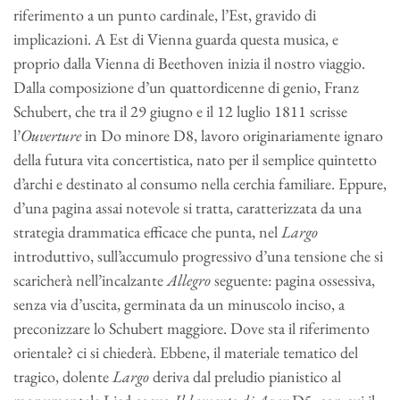
riferimento a un punto cardinale, l’Est, gravido di
implicazioni. A Est di Vienna guarda questa musica, e
proprio dalla Vienna di Beethoven inizia il nostro viaggio.
Dalla composizione d’un quattordicenne di genio, Franz
Schubert, che tra il 29 giugno e il 12 luglio 1811 scrisse
l’
Ouverture
in Do minore D8, lavoro originariamente ignaro
della futura vita concertistica, nato per il semplice quintetto
d’archi e destinato al consumo nella cerchia familiare. Eppure,
d’una pagina assai notevole si tratta, caratterizzata da una
strategia drammatica efficace che punta, nel
Largo
introduttivo, sull’accumulo progressivo d’una tensione che si
scaricherà nell’incalzante
Allegro
seguente: pagina ossessiva,
senza via d’uscita, germinata da un minuscolo inciso, a
preconizzare lo Schubert maggiore. Dove sta il riferimento
orientale? ci si chiederà. Ebbene, il materiale tematico del
tragico, dolente
Largo
deriva dal preludio pianistico al