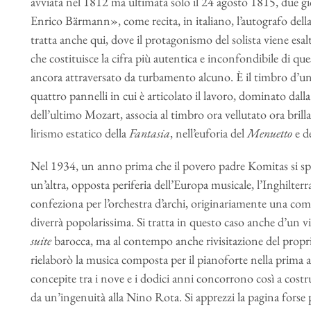
avviata nel 1812 ma ultimata solo il 24 agosto 1815, due g
Enrico Bärmann», come recita, in italiano, l’autografo dell
tratta anche qui, dove il protagonismo del solista viene esa
che costituisce la cifra più autentica e inconfondibile di 
ancora attraversato da turbamento alcuno. È il timbro d’u
quattro pannelli in cui è articolato il lavoro, dominato dal
dell’ultimo Mozart, associa al timbro ora vellutato ora brilla
lirismo estatico della
Fantasia
, nell’euforia del
Menuetto
e d
Nel 1934, un anno prima che il povero padre Komitas si speg
un’altra, opposta periferia dell’Europa musicale, l’Inghilt
confeziona per l’orchestra d’archi, originariamente una co
diverrà popolarissima. Si tratta in questo caso anche d’un vi
suite
barocca, ma al contempo anche rivisitazione del proprio
rielaborò la musica composta per il pianoforte nella prima
concepite tra i nove e i dodici anni concorrono così a costru
da un’ingenuità alla Nino Rota. Si apprezzi la pagina forse p