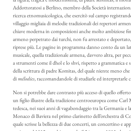
Addottoratosi a Berlino, membro della Società internaziona
ricerca etnomusicologica, che esercitò sul campo registrand
villaggio migliaia di melodie tradizionali dei repertori armen
chiave moderna in composizioni anche molto ambiziose finc
armeno perpetrato dai turchi, non fu arrestato e deportato
riprese più. Le pagine in programma danno conto da un lato
musicale, quella tradizionale armena, davvero altra, per pecu
a strumenti come il dhol e lo shvi, rispetto a grammatica e sin
della scrittura di padre Komitas, del quale niente meno che
di
mélodies
, raccomandandole di studiarle ed interpretarle 
Non si potrebbe dare contrasto più acceso di quello offerto
un figlio illustre della tradizione centroeuropea come Carl
tedesca, nei suoi anni di vagabondaggio tra la Germania e 
Monaco di Baviera nel primo clarinetto dell’orchestra di Co
quale scrisse la bellezza di due concerti, un concertino e a