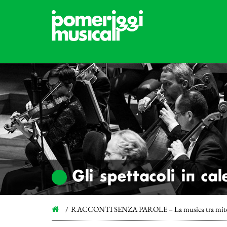
Gli spettacoli in ca
RACCONTI SENZA PAROLE – La musica tra mito, le