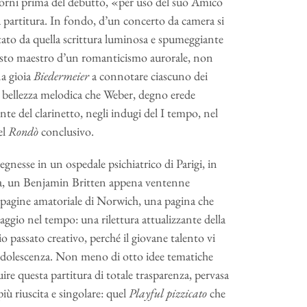
iorni prima del debutto, «per uso del suo Amico
a partitura. In fondo, d’un concerto da camera si
ltato da quella scrittura luminosa e spumeggiante
questo maestro d’un romanticismo aurorale, non
na gioia
Biedermeier
a connotare ciascuno dei
la bellezza melodica che Weber, degno erede
nte del clarinetto, negli indugi del I tempo, nel
el
Rondò
conclusivo.
nesse in un ospedale psichiatrico di Parigi, in
erra, un Benjamin Britten appena ventenne
mpagine amatoriale di Norwich, una pagina che
aggio nel tempo: una rilettura attualizzante della
 passato creativo, perché il giovane talento vi
 adolescenza. Non meno di otto idee tematiche
ire questa partitura di totale trasparenza, pervasa
iù riuscita e singolare: quel
Playful pizzicato
che