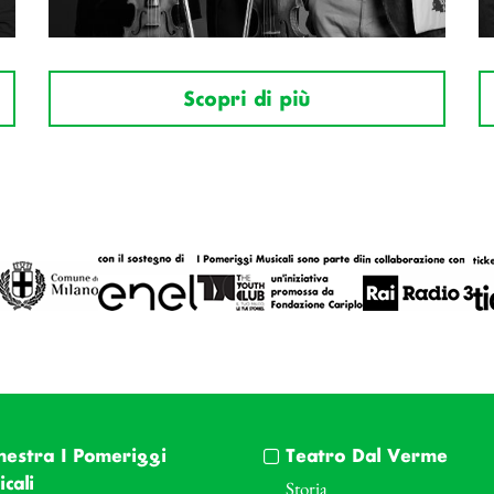
Scopri di più
hestra I Pomeriggi
Teatro Dal Verme
cali
Storia