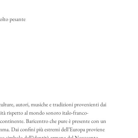
Molto pesante
culture, autori, musiche e tradizioni provenienti dai
lità rispetto al mondo sonoro italo-franco-
o continente. Baricentro che pure è presente con un
ramma. Dai confini più estremi dell’Europa proviene
naco simbolo dell’identità armena del Novecento.