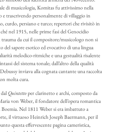
le di musicologia, Komitas fu attivissimo nella
o e trascrivendo personalmente di villaggio in
o, curdo, persiano e turco; repertori che rivisitò in
hé nel 1915, nelle prime fasi del Genocidio
, trauma da cui il compositore/musicologo non si
 del sapore esotico ed evocativo di una lingua
liarità melodico-ritmiche e una gestualità risalente
tassi del sistema tonale; dall’altro della qualità
 Debussy inviava alla cognata cantante una raccolta
con molta cura.
 dal
Quintetto
per clarinetto e archi, composto da
 Maria von Weber, il fondatore dell’opera romantica
la Boemia. Nel 1811 Weber si era imbattuto a
rte, il virtuoso Heinrich Joseph Baermann, per il
ppunto questa effervescente pagina cameristica,