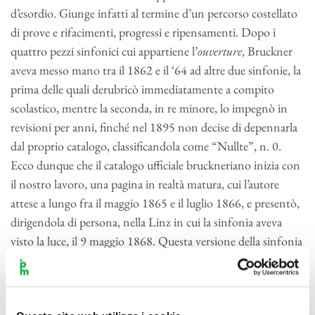
d’esordio. Giunge infatti al termine d’un percorso costellato
di prove e rifacimenti, progressi e ripensamenti. Dopo i
quattro pezzi sinfonici cui appartiene l’
ouverture
, Bruckner
aveva messo mano tra il 1862 e il ‘64 ad altre due sinfonie, la
prima delle quali derubricò immediatamente a compito
scolastico, mentre la seconda, in re minore, lo impegnò in
revisioni per anni, finché nel 1895 non decise di depennarla
dal proprio catalogo, classificandola come “Nullte”, n. 0.
Ecco dunque che il catalogo ufficiale bruckneriano inizia con
il nostro lavoro, una pagina in realtà matura, cui l’autore
attese a lungo fra il maggio 1865 e il luglio 1866, e presentò,
dirigendola di persona, nella Linz in cui la sinfonia aveva
visto la luce, il 9 maggio 1868. Questa versione della sinfonia
si chiama appunto “di Linz”, per distinguerla dalla versione
“di Vienna”, risultato d’una revisione, peraltro non radicale,
cui Bruckner sottopose la partitura nel 1890/91, dedicandola