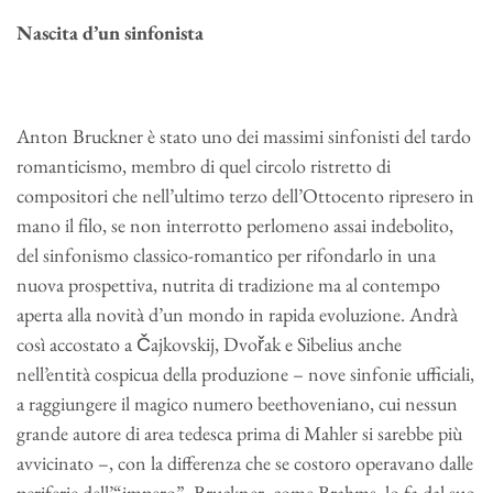
Nascita d’un sinfonista
Anton Bruckner è stato uno dei massimi sinfonisti del tardo
romanticismo, membro di quel circolo ristretto di
compositori che nell’ultimo terzo dell’Ottocento ripresero in
mano il filo, se non interrotto perlomeno assai indebolito,
del sinfonismo classico-romantico per rifondarlo in una
nuova prospettiva, nutrita di tradizione ma al contempo
aperta alla novità d’un mondo in rapida evoluzione. Andrà
così accostato a Čajkovskij, Dvořak e Sibelius anche
nell’entità cospicua della produzione – nove sinfonie ufficiali,
a raggiungere il magico numero beethoveniano, cui nessun
grande autore di area tedesca prima di Mahler si sarebbe più
avvicinato –, con la differenza che se costoro operavano dalle
periferie dell’“impero”, Bruckner, come Brahms, lo fa dal suo