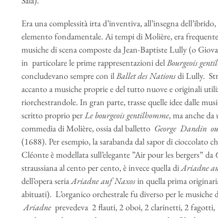
Sala).
Era una complessità irta d’inventiva, all’insegna dell’ibrido,
elemento fondamentale. Ai tempi di Molière, era frequente
musiche di scena composte da Jean-Baptiste Lully (o Giovan
in particolare le prime rappresentazioni del
Bourgeois gent
concludevano sempre con il
Ballet des Nations
di Lully. St
accanto a musiche proprie e del tutto nuove e originali util
riorchestrandole. In gran parte, trasse quelle idee dalle mus
scritto proprio per
Le bourgeois gentilhomme
, ma anche da 
commedia di Molière, ossia dal balletto
George Dandin ou 
(1688). Per esempio, la sarabanda dal sapor di cioccolato 
Cléonte è modellata sull’elegante ”Air pour les bergers” da
straussiana al cento per cento, è invece quella di
Ariadne a
dell’opera seria
Ariadne auf Naxos
in quella prima originari
abituati). L’organico orchestrale fu diverso per le musiche d
Ariadne
prevedeva 2 flauti, 2 oboi, 2 clarinetti, 2 fagot