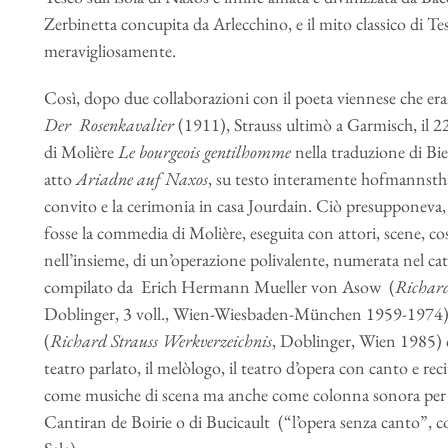
Zerbinetta concupita da Arlecchino, e il mito classico di
meravigliosamente.
Così, dopo due collaborazioni con il poeta viennese che era
Der Rosenkavalier
(1911), Strauss ultimò a Garmisch, il 2
di Molière
Le bourgeois gentilhomme
nella traduzione di Bi
atto
Ariadne auf Naxos
, su testo interamente hofmannsthal
convito e la cerimonia in casa Jourdain. Ciò presupponeva
fosse la commedia di Molière, eseguita con attori, scene, costu
nell’insieme, di un’operazione polivalente, numerata nel ca
compilato da Erich Hermann Mueller von Asow (
Richard
Doblinger, 3 voll., Wien-Wiesbaden-München 1959-1974) 
(
Richard Strauss Werkverzeichnis
, Doblinger, Wien 1985) 
teatro parlato, il melòlogo, il teatro d’opera con canto e rec
come musiche di scena ma anche come colonna sonora per la
Cantiran de Boirie o di Bucicault (“l’opera senza canto”, c