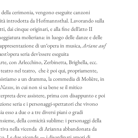
 della cerimonia, vengono eseguite canzoni
vità introdotta da Hofmannsthal. Lavorando sulla
i, dai cinque originari, e alla fine dell’atto II
neggiatura molieriana: in luogo delle danze e delle
la rappresentazione di un‘opera in musica,
Ariane auf
est’opera seria dev’essere eseguita
, con Arlecchino, Zerbinetta, Brighella, ecc.
eatro nel teatro, che è poi qui, propriamente,
 assistiamo a un dramma, la commedia di Molière, in
 Naxos
, in cui non si sa bene se il mitico
terpreta deve assistere, prima con disappunto e poi
azione seria e i personaggi-spettatori che vivono
 esso a due o a tre diversi piani o gradi
insieme, della comicità sublime: i personaggi della
fettiva nella vicenda di Arianna abbandonata da
cco. Le due vicende — i disordinati amori di