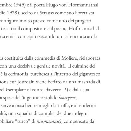
ttembre 1949) e il poeta Hugo von Hofmannsthal
o 1929), scelto da Strauss come suo librettista
i configurò molto presto come uno dei progetti
’intesa tra il compositore e il poeta, Hofmannsthal
 scenici, concepito secondo un criterio a scatola
a costituita dalla commedia di Molière, rielaborata
 con una decisiva e geniale novità. Il culmine del
, è la cerimonia turchesca all’interno del gigantesco
 monsieur Jourdain viene beffato da una masnada di
bell’esemplare di conte, davvero…!) e dalla sua
a spese dell’ingenuo e stolido
bourgeois,
serve a mascherare meglio la truffa, e a renderne
ealtà, una squadra di complici dei due indegni
nobiliare “turco” di
mamamuscì
, compensato da