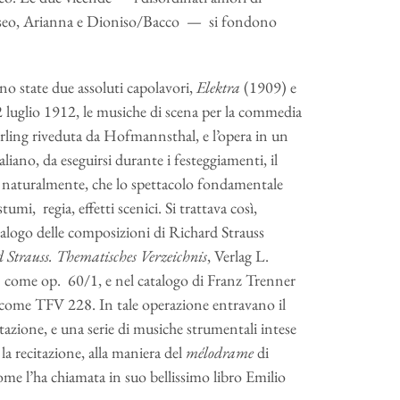
 Teseo, Arianna e Dioniso/Bacco — si fondono
no state due assoluti capolavori,
Elektra
(1909) e
2 luglio 1912, le musiche di scena per la commedia
erling riveduta da Hofmannsthal, e l’opera in un
iano, da eseguirsi durante i festeggiamenti, il
, naturalmente, che lo spettacolo fondamentale
mi, regia, effetti scenici. Si trattava così,
talogo delle composizioni di Richard Strauss
 Strauss.
Thematisches Verzeichnis
, Verlag L.
come op. 60/1, e nel catalogo di Franz Trenner
come TFV 228. In tale operazione entravano il
itazione, e una serie di musiche strumentali intese
 recitazione, alla maniera del
mélodrame
di
ome l’ha chiamata in suo bellissimo libro Emilio