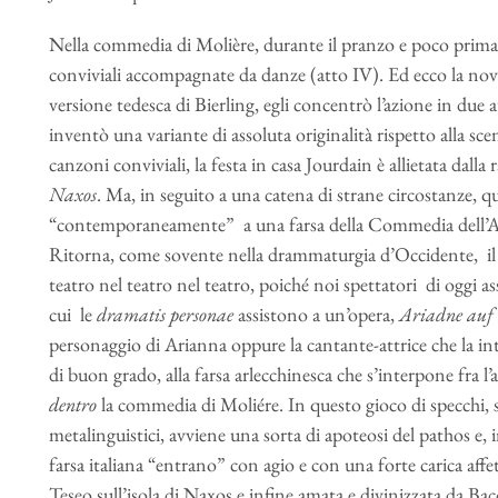
Nella commedia di Molière, durante il pranzo e poco prima
conviviali accompagnate da danze (atto IV). Ed ecco la no
versione tedesca di Bierling, egli concentrò l’azione in due att
inventò una variante di assoluta originalità rispetto alla sce
canzoni conviviali, la festa in casa Jourdain è allietata dal
Naxos
. Ma, in seguito a una catena di strane circostanze, qu
“contemporaneamente” a una farsa della Commedia dell’Arte
Ritorna, come sovente nella drammaturgia d’Occidente, il t
teatro nel teatro nel teatro, poiché noi spettatori di oggi
cui le
dramatis personae
assistono a un’opera,
Ariadne auf
personaggio di Arianna oppure la cantante-attrice che la in
di buon grado, alla farsa arlecchinesca che s’interpone fra l’
dentro
la commedia di Moliére. In questo gioco di specchi, sia
metalinguistici, avviene una sorta di apoteosi del pathos e, 
farsa italiana “entrano” con agio e con una forte carica af
Teseo sull’isola di Naxos e infine amata e divinizzata da Ba