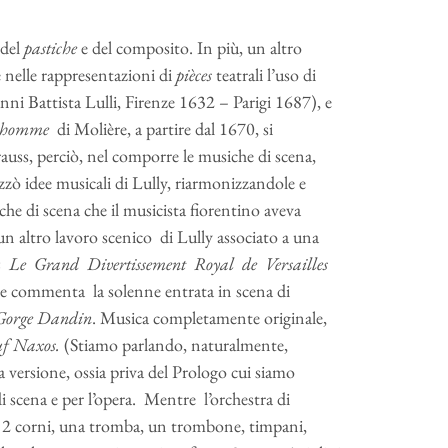
 del
pastiche
e del composito. In più, un altro
 nelle rappresentazioni di
pièces
teatrali l’uso di
ni Battista Lulli, Firenze 1632 – Parigi 1687), e
ilhomme
di Molière, a partire dal 1670, si
rauss, perciò, nel comporre le musiche di scena,
izzò idee musicali di Lully, riarmonizzandole e
iche di scena che il musicista fiorentino aveva
un altro lavoro scenico di Lully associato a una
Le Grand Divertissement Royal de Versailles
che commenta la solenne entrata in scena di
Gorge Dandin
. Musica completamente originale,
uf Naxos.
(Stiamo parlando, naturalmente,
a versione, ossia priva del Prologo cui siamo
i scena e per l’opera. Mentre l’orchestra di
ti, 2 corni, una tromba, un trombone, timpani,