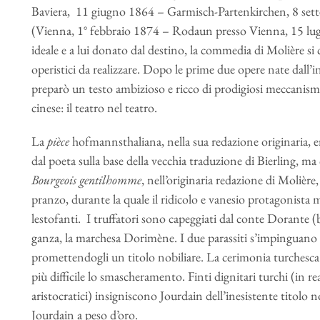
Baviera, 11 giugno 1864 – Garmisch-Partenkirchen, 8 se
(Vienna, 1° febbraio 1874 – Rodaun presso Vienna, 15 lugli
ideale e a lui donato dal destino, la commedia di Molière s
operistici da realizzare. Dopo le prime due opere nate dall
preparò un testo ambizioso e ricco di prodigiosi meccanismi
cinese: il teatro nel teatro.
La
pièce
hofmannsthaliana, nella sua redazione originaria, er
dal poeta sulla base della vecchia traduzione di Bierling, ma
Bourgeois gentilhomme
, nell’originaria redazione di Molière
pranzo, durante la quale il ridicolo e vanesio protagonista
lestofanti. I truffatori sono capeggiati dal conte Dorante (
ganza, la marchesa Dorimène. I due parassiti s’impinguano 
promettendogli un titolo nobiliare. La cerimonia turchesca 
più difficile lo smascheramento. Finti dignitari turchi (in r
aristocratici) insigniscono Jourdain dell’inesistente titolo 
Jourdain a peso d’oro.