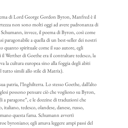
poema di Lord George Gordon Byron, Manfred è il
ertezza non sono molti oggi ad avere padronanza di
i Schumann, invece, il poema di Byron, così come
i paragonabile a quella di un best-seller dei nostri
 quanto spirituale come il suo autore, egli
i il Werther di Goethe era il contraltare tedesco, la
a la cultura europea sino alla foggia degli abiti
tutto simili allo stile di Matrix).
a patria, l’Inghilterra. Lo stesso Goethe, dall’alto
inglesi possono pensare ciò che vogliono su Byron,
 a paragone”, e le dozzine di traduzioni che
 italiano, tedesco, olandese, danese, russo,
ermano questa fama. Schumann avvertì
roe byroniano; egli amava leggere ampi passi del