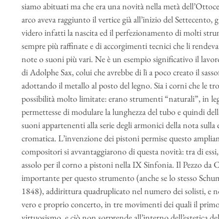
siamo abituati ma che era una novità nella metà dell’Ottocen
arco aveva raggiunto il vertice già all’inizio del Settecento
videro infatti la nascita ed il perfezionamento di molti stru
sempre più raffinate e di accorgimenti tecnici che li rendeva
note o suoni più vari. Ne è un esempio significativo il lavoro
di Adolphe Sax, colui che avrebbe di lì a poco creato il sas
adottando il metallo al posto del legno. Sia i corni che le t
possibilità molto limitate: erano strumenti “naturali”, in l
permettesse di modulare la lunghezza del tubo e quindi della
suoni appartenenti alla serie degli armonici della nota sulla
cromatica. L’invenzione dei pistoni permise questo amplia
compositori si avvantaggiarono di questa novità: tra di es
assolo per il corno a pistoni nella IX Sinfonia. Il Pezzo d
importante per questo strumento (anche se lo stesso Schuma
1848), addirittura quadruplicato nel numero dei solisti, e n
vero e proprio concerto, in tre movimenti dei quali il prim
virtuosismo, e ciò non sorprende all’interno dell’estetica