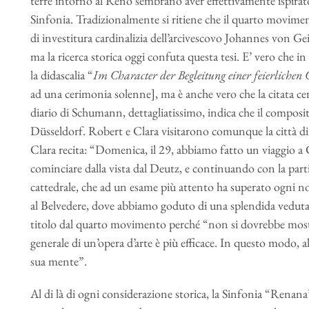
terre intorno al Reno sembrano aver effettivamente ispira
Sinfonia. Tradizionalmente si ritiene che il quarto moviment
di investitura cardinalizia dell’arcivescovo Johannes von Ge
ma la ricerca storica oggi confuta questa tesi. E’ vero che 
la didascalia “
Im Character der Begleitung einer feierlichen
ad una cerimonia solenne], ma è anche vero che la citata ce
diario di Schumann, dettagliatissimo, indica che il composit
Düsseldorf. Robert e Clara visitarono comunque la città di 
Clara recita: “Domenica, il 29, abbiamo fatto un viaggio a
cominciare dalla vista dal Deutz, e continuando con la part
cattedrale, che ad un esame più attento ha superato ogni
al Belvedere, dove abbiamo goduto di una splendida veduta
titolo dal quarto movimento perché “non si dovrebbe mostra
generale di un’opera d’arte è più efficace. In questo modo, al
sua mente”.
Al di là di ogni considerazione storica, la Sinfonia “Renan