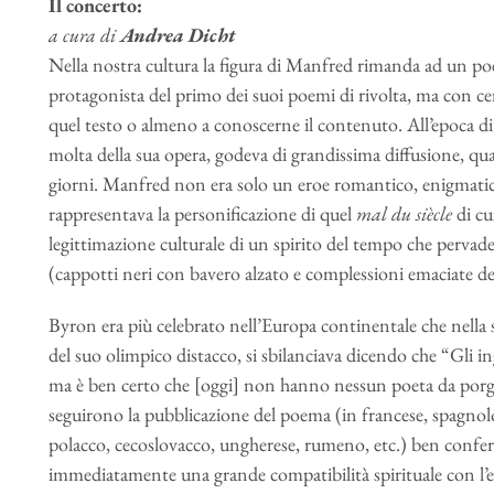
Il concerto:
a cura di
Andrea Dicht
Nella nostra cultura la figura di Manfred rimanda ad un 
protagonista del primo dei suoi poemi di rivolta, ma con c
quel testo o almeno a conoscerne il contenuto. All’epoca d
molta della sua opera, godeva di grandissima diffusione, quas
giorni. Manfred non era solo un eroe romantico, enigmatico
rappresentava la personificazione di quel
mal du siècle
di cu
legittimazione culturale di un spirito del tempo che pervadev
(cappotti neri con bavero alzato e complessioni emaciate del 
Byron era più celebrato nell’Europa continentale che nella su
del suo olimpico distacco, si sbilanciava dicendo che “Gli 
ma è ben certo che [oggi] non hanno nessun poeta da porgli
seguirono la pubblicazione del poema (in francese, spagnolo,
polacco, cecoslovacco, ungherese, rumeno, etc.) ben conf
immediatamente una grande compatibilità spirituale con l’e