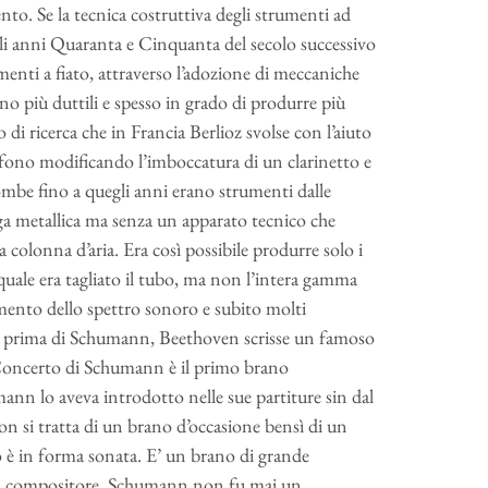
to. Se la tecnica costruttiva degli strumenti ad
, gli anni Quaranta e Cinquanta del secolo successivo
menti a fiato, attraverso l’adozione di meccaniche
no più duttili e spesso in grado di produrre più
 di ricerca che in Francia Berlioz svolse con l’aiuto
sofono modificando l’imboccatura di un clarinetto e
rombe fino a quegli anni erano strumenti dalle
ega metallica ma senza un apparato tecnico che
 colonna d’aria. Era così possibile produrre solo i
 quale era tagliato il tubo, ma non l’intera gamma
mento dello spettro sonoro e subito molti
si, prima di Schumann, Beethoven scrisse un famoso
a Concerto di Schumann è il primo brano
nn lo aveva introdotto nelle sue partiture sin dal
on si tratta di un brano d’occasione bensì di un
o è in forma sonata. E’ un brano di grande
 del compositore. Schumann non fu mai un