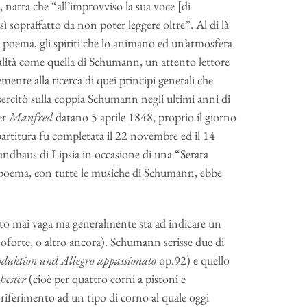
, narra che “all’improvviso la sua voce [di
ì sopraffatto da non poter leggere oltre”. Al di là
l poema, gli spiriti che lo animano ed un’atmosfera
lità come quella di Schumann, un attento lettore
ente alla ricerca di quei principi generali che
sercitò sulla coppia Schumann negli ultimi anni di
er
Manfred
datano 5 aprile 1848, proprio il giorno
partitura fu completata il 22 novembre ed il 14
ndhaus di Lipsia in occasione di una “Serata
 poema, con tutte le musiche di Schumann, ebbe
o mai vaga ma generalmente sta ad indicare un
forte, o altro ancora). Schumann scrisse due di
oduktion und Allegro appassionato
op.92) e quello
hester
(cioè per quattro corni a pistoni e
 riferimento ad un tipo di corno al quale oggi