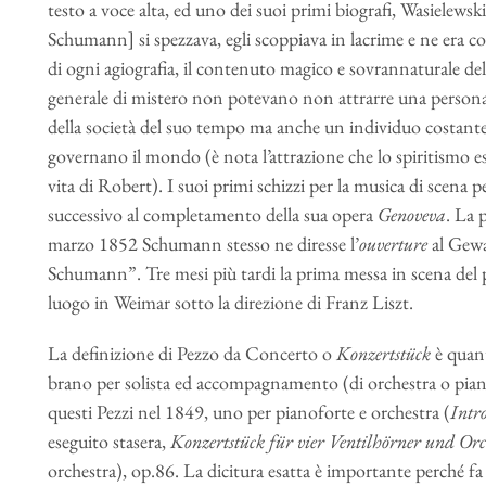
testo a voce alta, ed uno dei suoi primi biografi, Wasielewski
Schumann] si spezzava, egli scoppiava in lacrime e ne era cos
di ogni agiografia, il contenuto magico e sovrannaturale de
generale di mistero non potevano non attrarre una persona
della società del suo tempo ma anche un individuo costantem
governano il mondo (è nota l’attrazione che lo spiritismo e
vita di Robert). I suoi primi schizzi per la musica di scena p
successivo al completamento della sua opera
Genoveva
. La 
marzo 1852 Schumann stesso ne diresse l’
ouverture
al Gewa
Schumann”. Tre mesi più tardi la prima messa in scena del
luogo in Weimar sotto la direzione di Franz Liszt.
La definizione di Pezzo da Concerto o
Konzertstück
è quant
brano per solista ed accompagnamento (di orchestra o piano
questi Pezzi nel 1849, uno per pianoforte e orchestra (
Intr
eseguito stasera,
Konzertstück für vier Ventilhörner
und Orc
orchestra), op.86. La dicitura esatta è importante perché fa