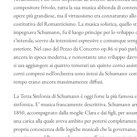
compositore frivolo, tutta la sua musica abbonda di contenut
opere più grandiose, ma il virtuosismo era connaturato allo
costitutiva del Romanticismo. La musica solistica, quello st
impegnava Schumann, fu il luogo principe per lo sviluppo d
s’intenda, scevro da intenzioni espressive e comunque semp
esteriore. Nel caso del Pezzo da Concerto op.86 si può parl
ancora in epoca moderna, e nonostante uno sviluppo davv
si usa aggiungere ai quattro temerari un quinto corno assist
corni compresi nell’orchestra sono intesi da Schumann come
tempo erano ancora massimamente diffusi.
La Terza Sinfonia di Schumann è oggi forse la più famosa ed
sinfonica. E’ musica francamente descrittiva. Schumann arri
1850, accompagnato dalla moglie Clara e dai figli, per assu
una carica alla quale aveva ambito per potersi completament
propria conoscenza delle logiche musicali che la governano. 