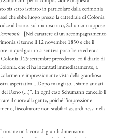
to Schumann per la composizione di questa
o sia stato ispirato in particolare dalla cerimonia
issel che ebbe luogo presso la cattedrale di Colonia
in calce al brano, sul manoscritto, Schumann appose
 Ceremonie
” [Nel carattere di un accompagnamento
rimonia si tenne il 12 novembre 1850 e che il
ore in quel giorno si sentiva poco bene ed era a
Colonia il 29 settembre precedente, ed il diario di
 Colonia, che ci ha incantati immediatamente, a
icolarmente impressionante vista della grandiosa
 nostra aspettativa… Dopo mangiato… siamo andati
 del Reno (…)”. In ogni caso Schumann cancellò il
re il cuore alla gente, poiché l’impressione
meno, l’ascoltatore non stabilirà assurdi nessi nella
a” rimane un lavoro di grandi dimensioni,