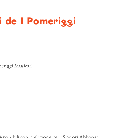
i de I Pomeriggi
meriggi Musicali
isponibili con prelazione per i Signori Abbonati