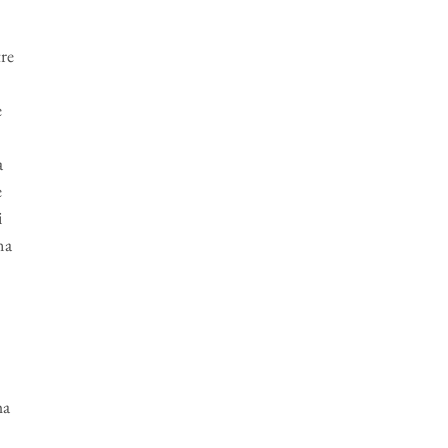
tre
e
a
e
i
na
ha