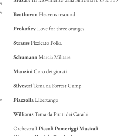
an
n,
Beethoven
Heavens resound
Prokofiev
Love for three oranges
Strauss
Pizzicato Polka
Schumann
Marcia Militare
Manzini
Coro dei giurati
Silvestri
Tema da Forrest Gump
ma
Piazzolla
Libertango
Williams
Tema da Pirati dei Caraibi
Orchestra
I Piccoli Pomeriggi
Musicali