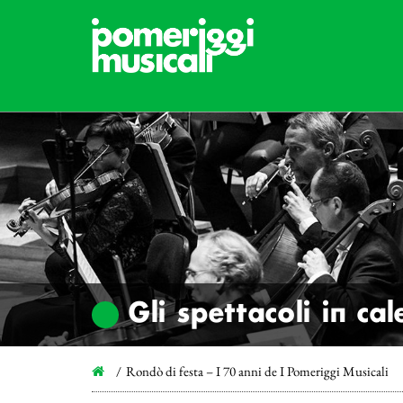
Gli spettacoli in ca
Rondò di festa – I 70 anni de I Pomeriggi Musicali