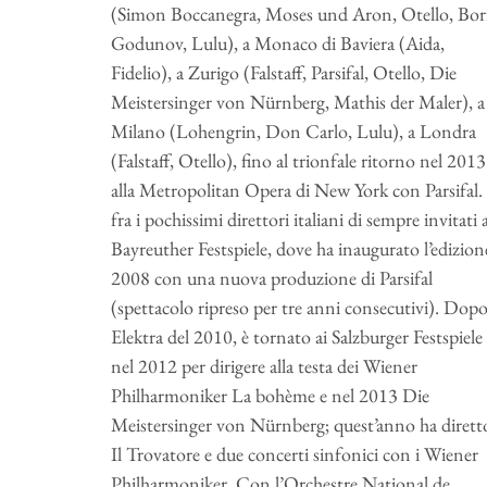
(Simon Boccanegra, Moses und Aron, Otello, Bor
Godunov, Lulu), a Monaco di Baviera (Aida,
Fidelio), a Zurigo (Falstaff, Parsifal, Otello, Die
Meistersinger von Nürnberg, Mathis der Maler), a
Milano (Lohengrin, Don Carlo, Lulu), a Londra
(Falstaff, Otello), fino al trionfale ritorno nel 2013
alla Metropolitan Opera di New York con Parsifal.
fra i pochissimi direttori italiani di sempre invitati a
Bayreuther Festspiele, dove ha inaugurato l’edizion
2008 con una nuova produzione di Parsifal
(spettacolo ripreso per tre anni consecutivi). Dop
Elektra del 2010, è tornato ai Salzburger Festspiele
nel 2012 per dirigere alla testa dei Wiener
Philharmoniker La bohème e nel 2013 Die
Meistersinger von Nürnberg; quest’anno ha dirett
Il Trovatore e due concerti sinfonici con i Wiener
Philharmoniker. Con l’Orchestre National de