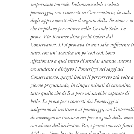
importante tournée. Indimenticabili i sabati
pomeriggio, con i concerti in Conservatorio, la coda
degli appassionati oltre il sagrato della Passione e io
che trepidavo per entrare nella Grande Sala. Le
prove. Via Kramer dista pochi isolati dal
Conservatori. Lì si provava in una sala sufficiente i
tutto, con un’ acustica un po’ così così. Sono
affezionato a quel tratto di strada: quando ancora
ero studente e dirigevo i Pomeriggi nei saggi del
Conservatorio, quegli isolati li percorrevo più volte a
giorno pregustando, in cinque minuti di cammino,
tutto quello che di lì a poco mi sarebbe capitato di
bello. Le prove per i concerti dei Pomeriggi si
svolgevano al mattino e al pomeriggi, con l’intervall
di mezzogiorno trascorso nei pizzicagnoli della zona
con alcuni dell’orchestra. Poi, i primi concerti fuori
Milano. Verso le sette di sera il pullman era già