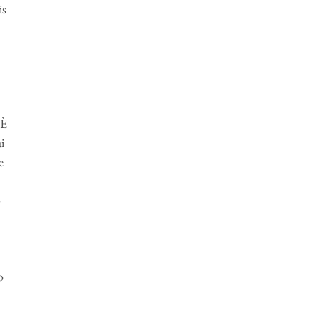
is
 È
i
e
o
o