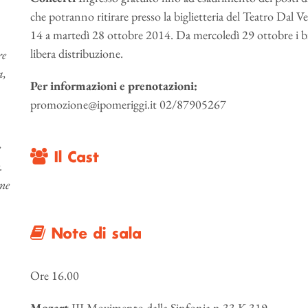
che potranno ritirare presso la biglietteria del Teatro Dal
14 a martedì 28 ottobre 2014. Da mercoledì 29 ottobre i big
libera distribuzione.
re
a,
Per informazioni e prenotazioni:
promozione@ipomeriggi.it 02/87905267
e
Il Cast
.
one
Note di sala
Ore 16.00
Mozart
III Movimento dalla Sinfonia n.33 K 319