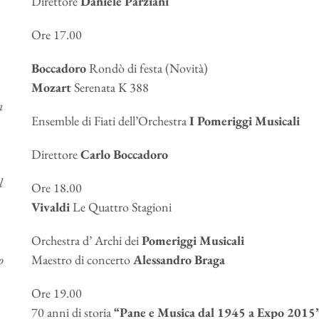
Direttore
Daniele Parziani
Ore 17.00
Boccadoro
Rondò di festa (Novità)
Mozart
Serenata K 388
n
Ensemble di Fiati dell’Orchestra
I Pomeriggi Musicali
Direttore
Carlo Boccadoro
l
Ore 18.00
Vivaldi
Le Quattro Stagioni
Orchestra d’ Archi dei
Pomeriggi Musicali
o
Maestro di concerto
Alessandro Braga
Ore 19.00
70 anni di storia
“Pane e Musica dal 1945 a Expo 2015