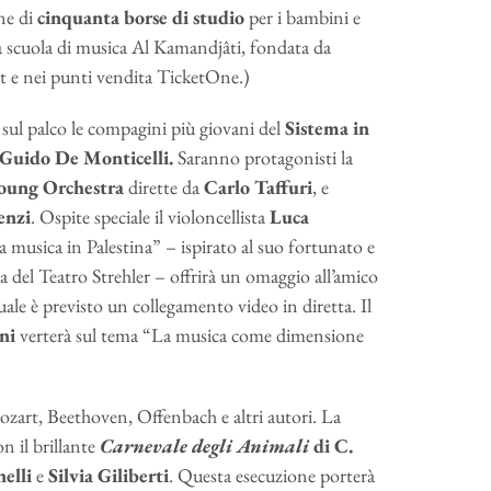
one di
cinquanta borse di studio
per i bambini e
la scuola di musica Al Kamandjâti, fondata da
it e nei punti vendita TicketOne.)
 sul palco le compagini più giovani del
Sistema in
Guido De Monticelli.
Saranno protagonisti la
oung Orchestra
dirette da
Carlo Taffuri
, e
enzi
. Ospite speciale il violoncellista
Luca
a musica in Palestina” – ispirato al suo fortunato e
a del Teatro Strehler – offrirà un omaggio all’amico
ale è previsto un collegamento video in diretta. Il
ni
verterà sul tema “La musica come dimensione
zart, Beethoven, Offenbach e altri autori. La
 il brillante
Carnevale degli Animali
di C.
elli
e
Silvia Giliberti
. Questa esecuzione porterà