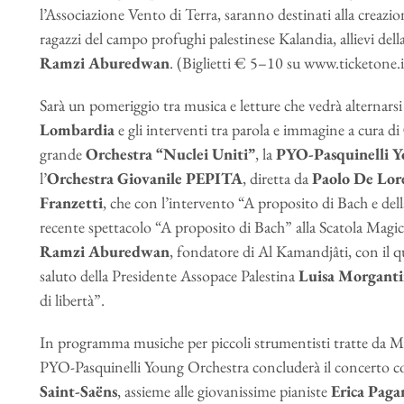
l’Associazione Vento di Terra, saranno destinati alla creazi
ragazzi del campo profughi palestinese Kalandia, allievi del
Ramzi Aburedwan
. (Biglietti € 5–10 su www.ticketone.
Sarà un pomeriggio tra musica e letture che vedrà alternarsi
Lombardia
e gli interventi tra parola e immagine a cura di
grande
Orchestra “Nuclei Uniti”
, la
PYO-Pasquinelli Y
l’
Orchestra Giovanile PEPITA
, diretta da
Paolo De Lor
Franzetti
, che con l’intervento “A proposito di Bach e dell
recente spettacolo “A proposito di Bach” alla Scatola Magic
Ramzi Aburedwan
, fondatore di Al Kamandjâti, con il qu
saluto della Presidente Assopace Palestina
Luisa Morganti
di libertà”.
In programma musiche per piccoli strumentisti tratte da Mo
PYO-Pasquinelli Young Orchestra concluderà il concerto con
Saint-Saëns
, assieme alle giovanissime pianiste
Erica Pagan