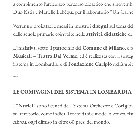
a compimento l’articolato percorso didattico che a novembre
Duo Katia e Marielle Labèque per il laboratorio “Un Carnev
Verranno proiettati e messi in mostra i
disegni
sul tema del
delle scuole primarie coinvolte nelle
attività didattiche
del
L’iniziativa, sotto il patrocinio del
Comune di Milano,
è r
Musicali – Teatro Dal Verme
, ed è realizzata con il sost
Sistema in Lombardia, e di
Fondazione Cariplo
nell’ambit
***
LE COMPAGINI DEL SISTEMA IN LOMBARDIA
I “
Nuclei
” sono i centri del “Sistema Orchestre e Cori giova
sul territorio, come indica il formidabile modello venezue
Abreu, oggi diffuso in oltre 60 paesi del mondo.