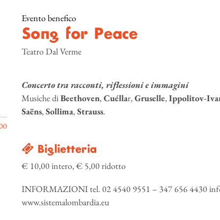
Evento benefico
Song for Peace
Teatro Dal Verme
Concerto tra racconti, riflessioni e immagini
Musiche di
Beethoven
,
Cuélla
r,
Gruselle
,
Ippolitov-Iv
Saëns
,
Sollima
,
Strauss
.
00
Biglietteria
€ 10,00 intero, € 5,00 ridotto
INFORMAZIONI tel. 02 4540 9551 – 347 656 4430 info
www.sistemalombardia.eu