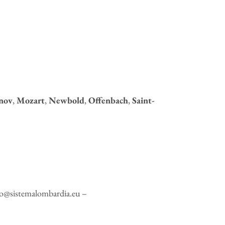
anov
,
Mozart
,
Newbold
,
Offenbach
,
Saint-
@sistemalombardia.eu –