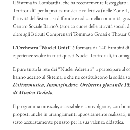
Il Sistema in Lombardia, che ha recentemente festeggiato i p
Territoriali” per la pratica musicale collettiva (nelle Zone 4
l’attività del Sistema si diffonde e radica nella comunità, gra
Centro Sociale Barrio’s (storico cuore delle attività soci
oltre agli Istituti Comprensivi Tommaso Grossi e Thouar 
L’Orchestra “Nuclei Uniti”
è formata da 140 bambini di d
esperienze svolte in tutti questi Nuclei Territoriali, in omagg
È pure tutta la rete dei “Nuclei Aderenti” a partecipare al 
hanno aderito al Sistema, e che ne costituiscono la solida 
L’altramusica, ImmaginArte, Orchestra giovanile PE
di Musica Dedalo
.
Il programma musicale, accessibile e coinvolgente, con brani 
proposti anche in arrangiamenti appositamente realizzati, mu
stato accuratamente pensato per la sua valenza didattica.