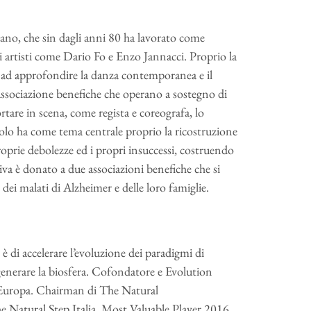
ano, che sin dagli anni 80 ha lavorato come
i artisti come Dario Fo e Enzo Jannacci. Proprio la
a ad approfondire la danza contemporanea e il
 associazione benefiche che operano a sostegno di
tare in scena, come regista e coreografa, lo
lo ha come tema centrale proprio la ricostruzione
roprie debolezze ed i propri insuccessi, costruendo
ativa è donato a due associazioni benefiche che si
ei malati di Alzheimer e delle loro famiglie.
è di accelerare l’evoluzione dei paradigmi di
igenerare la biosfera. Cofondatore e Evolution
 Europa. Chairman di The Natural
e Natural Step Italia, Most Valuable Player 2016