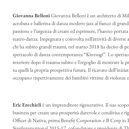
Giovanna Belloni
Giovanna Belloni è un architetto di Mil
acrobata e ballerina di danza modern-jazz al fianco di grand
passione e l’urgenza di creare ed esprimere, l’hanno portat
teatro-danza. Impegnata e coinvolta nell’attività di diverse
chi ha subito grandi traumi, nel marzo 2018 ha deciso di por
spettacolo di danza contemporanea “Kintsugi”. Lo spettaco
interiore dopo il trauma subito e l’orgoglio di mostrare le p
su quelli la propria prospettiva futura. Il ricavato dell’inizi
occupano rispettivamente dei bambini vittime di violenze e d
Eric Ezechieli
è un imprenditore rigenerativo. Il suo scopo 
business per creare una prosperità durevole e condivisa e r
Officer di Nativa, prima Benefit Corporation e B Corp in
StepInternational 2015-17, cofondatore e presidente di Th