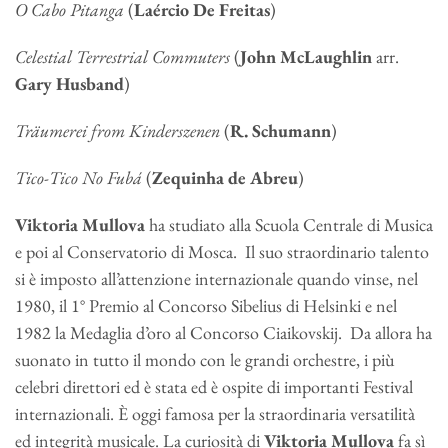
O Cabo Pitanga
(
Laércio De Freitas
)
Celestial Terrestrial Commuters
(
John McLaughlin
arr.
Gary Husband
)
Träumerei from Kinderszenen
(
R. Schumann
)
Tico-Tico No Fubá
(
Zequinha de Abreu
)
Viktoria Mullova
ha studiato alla Scuola Centrale di Musica
e poi al Conservatorio di Mosca. Il suo straordinario talento
si è imposto all’attenzione internazionale quando vinse, nel
1980, il 1° Premio al Concorso Sibelius di Helsinki e nel
1982 la Medaglia d’oro al Concorso Ciaikovskij. Da allora ha
suonato in tutto il mondo con le grandi orchestre, i più
celebri direttori ed è stata ed è ospite di importanti Festival
internazionali. È oggi famosa per la straordinaria versatilità
ed integrità musicale. La curiosità di
Viktoria Mullova
fa sì