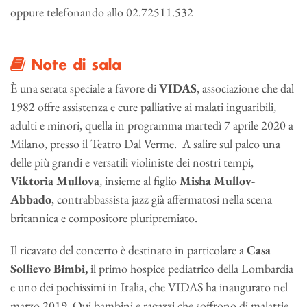
oppure telefonando allo 02.72511.532
Note di sala
È una serata speciale a favore di
VIDAS
, associazione che dal
1982 offre assistenza e cure palliative ai malati inguaribili,
adulti e minori, quella in programma martedì 7 aprile 2020 a
Milano, presso il Teatro Dal Verme. A salire sul palco una
delle più grandi e versatili violiniste dei nostri tempi,
Viktoria Mullova
, insieme al figlio
Misha Mullov-
Abbado
, contrabbassista jazz già affermatosi nella scena
britannica e compositore pluripremiato.
Il ricavato del concerto è destinato in particolare a
Casa
Sollievo Bimbi,
il primo hospice pediatrico della Lombardia
e uno dei pochissimi in Italia, che VIDAS ha inaugurato nel
marzo 2019. Qui bambini e ragazzi che soffrono di malattie