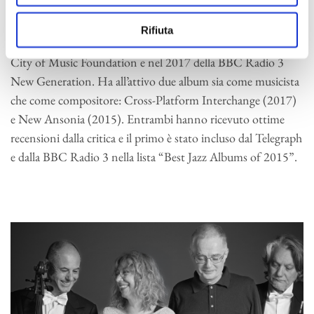
interessante big band di Londra che esegue lavori originali
scritti dagli stessi membri e che nel 2015 ha ricevuto il Peter
Rifiuta
Whittingham Award. Nel 2014 è stato nominato artista della
City of Music Foundation e nel 2017 della BBC Radio 3
New Generation. Ha all’attivo due album sia come musicista
che come compositore: Cross-Platform Interchange (2017)
e New Ansonia (2015). Entrambi hanno ricevuto ottime
recensioni dalla critica e il primo è stato incluso dal Telegraph
e dalla BBC Radio 3 nella lista “Best Jazz Albums of 2015”.