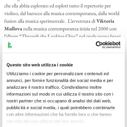
che ella abbia esplorato ed esplori tutto il repertorio per
violino, dal barocco alla musica contemporanea, dalla world
fusion alla musica sperimentale. L’avventura di
Viktoria
Mullova
nella musica contemporanea inizia nel 2000 con
l’album “Through the Looking Glass” nel quale suona brani
di world, jazz e pop music arrangiati per lei da Matthew
Barley. L’esplorazione è continuata con il progetto “The
Peasant Girl” con l’Ensemble di Matthew Barley. Il più
Questo sito web utilizza i cookie
recente progetto “Stradivarius in Rio” è ispirato dalla sua
Utilizziamo i cookie per personalizzare contenuti ed
passione per le canzoni brasiliane ed è stato inciso anche in
annunci, per fornire funzionalità dei social media e per
Cd.
Mullova
ha anche commissionato opere a giovani
analizzare il nostro traffico. Condividiamo inoltre
compositori come Fraser Trainer, Thomas Larcher e Dai
informazioni sul modo in cui utilizza il nostro sito con i
Fujikura. Ha inciso per Philips Classics e Onyx Classical
nostri partner che si occupano di analisi dei dati web,
vincendo numerosi premi. Suona lo Stradivari Julius Falk del
pubblicità e social media, i quali potrebbero combinarle
1723 ed un Guadagnini.
con altre informazioni che ha fornito loro o che hanno
raccolto dal suo utilizzo dei loro servizi.
Misha Mullov-Abbado
, grande promessa del contrabbasso