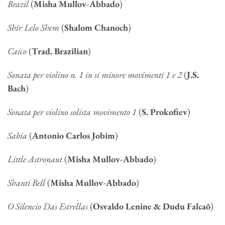
Brazil
(
Misha Mullov-Abbado
)
Shir Lelo Shem
(
Shalom Chanoch
)
Caico
(
Trad. Brazilian
)
Sonata per violino n. 1 in si minore movimenti 1 e 2
(
J.S.
Bach
)
Sonata per violino solista movimento 1
(
S. Prokofiev
)
Sabia
(
Antonio Carlos Jobim
)
Little Astronaut
(
Misha Mullov-Abbado
)
Shanti Bell
(
Misha Mullov-Abbado
)
O Silencio Das Estrellas
(
Osvaldo Lenine & Dudu Falcaõ
)