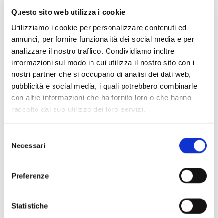
appositamente per la nostra giovane orchestra sulla base del
Questo sito web utilizza i cookie
testo e della narrazione. Sono musiche “tematiche”, cioè
Utilizziamo i cookie per personalizzare contenuti ed
musiche descrittive, d’atmosfera, imitative, suggestive, alle
annunci, per fornire funzionalità dei social media e per
volte di commento, altre volte più protagoniste. Ma non
analizzare il nostro traffico. Condividiamo inoltre
spaventatevi, carissimi bimbi del nostro pubblico: ascolterete
informazioni sul modo in cui utilizza il nostro sito con i
delle “dissonanze” volute e cercate dal compositore, proprio
nostri partner che si occupano di analisi dei dati web,
per identificare dei personaggi o degli eventi della storia, che
pubblicità e social media, i quali potrebbero combinarle
possono anche alle volte suonare “strani”, forse “stonati”,
con altre informazioni che ha fornito loro o che hanno
ma che, alla fine, si risolvono in una armonia dell’insieme che
raccolto dal suo utilizzo dei loro servizi.
svolge il suo ruolo all’interno dello spettacolo. Doppia
opportunità di crescita musicale dunque: sia per i nostri
Selezione
Necessari
ragazzi, che per i bambini del nostro pubblico, che apriranno
del
consenso
gli orizzonti verso mondi sonori originali, studiati apposta
per loro!
Preferenze
Statistiche
Daniele Parziani