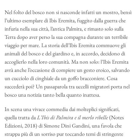
Nel folto del bosco non si nasconde infatti un mostro, bensì
l’ultimo esemplare di Ibis Eremita, fuggito dalla guerra che
infuria nella sua città, l’antica Palmira, e rimasto solo sulla
Terra dopo aver perso la sua compagna durante un terribile
viaggio per mare. La storia dell’Ibis Eremita commuove gli
animali del bosco e del giardino e, in accordo, decidono di
accoglierlo nella loro comunità. Ma non solo: l’Ibis Eremita
avrà anche l’occasione di compiere un gesto eroico, salvando
un cucciolo di cinghiale da un goffo bracconiere. Cosa
succederà poi? Un passaparola tra uccelli migratori porta nel
bosco una notizia tanto bella quanto inattesa.
In scena una vivace commedia dai molteplici significati,
quella tratta da
L’Ibis di Palmira e il merlo ribelle
(Notes
Edizioni, 2018) di Simone Dini Gandini, una favola che
strappa più di un sorriso pur toccando temi di stringente