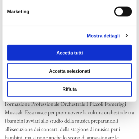
Marketing
I Piccoli Pomeriggi Musicali
Mostra dettagli
Accetta tutti
L’Orchestra de I Piccoli Pomeriggi Musicali nasce nel 2007 e
si esibisce nello spettacolo di Francesco Micheli
I Musicanti
di Brema
, che si è tenuto presso il Teatro Dal Verme di
Accetta selezionati
Milano. Il grande successo dello spettacolo spinge la
Fondazione I Pomeriggi Musicali, in collaborazione con
Rifiuta
l’Associazione culturale Sconfinarte, a istituire l’Accademia di
Formazione Professionale Orchestrale I Piccoli Pomeriggi
Musicali. Essa nasce per promuovere la cultura orchestrale tra
i bambini avviati allo studio della musica preparandoli
all’esecuzione dei concerti della stagione di musica per i
bambini, ma si pone anche lo scopo di appassionare le