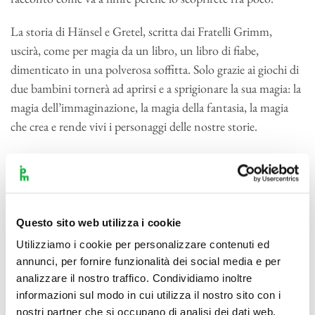
La storia di Hänsel e Gretel, scritta dai Fratelli Grimm,
uscirà, come per magia da un libro, un libro di fiabe,
dimenticato in una polverosa soffitta. Solo grazie ai giochi di
due bambini tornerà ad aprirsi e a sprigionare la sua magia: la
magia dell’immaginazione, la magia della fantasia, la magia
che crea e rende vivi i personaggi delle nostre storie.
Aprire quel libro, raccontare ed ascoltare storie e, perché no,
inventarle riempiendole di formule magiche è un’attività che
ci fa volare, che ci arricchisce, che ci fa diventare grandi.
Anche se a volte siamo convinti di esserlo già.
Questo sito web utilizza i cookie
Utilizziamo i cookie per personalizzare contenuti ed
Dopo aver salutato con i nostri migliori auguri gli storici
annunci, per fornire funzionalità dei social media e per
(ben otto!) ormai “grandi” allievi che ci hanno a lungo
analizzare il nostro traffico. Condividiamo inoltre
seguito e dato grandi soddisfazioni, quest’anno la nostra
informazioni sul modo in cui utilizza il nostro sito con i
giovane compagine orchestrale si arricchisce di tanti nuovi
nostri partner che si occupano di analisi dei dati web,